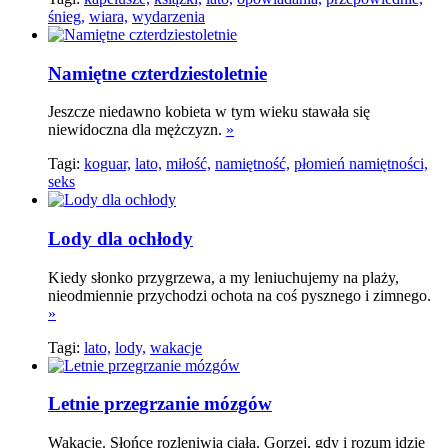
śnieg,
wiara,
wydarzenia
Namiętne czterdziestoletnie
Jeszcze niedawno kobieta w tym wieku stawała się
niewidoczna dla mężczyzn.
»
Tagi:
koguar,
lato,
miłość,
namiętność,
płomień namiętności,
seks
Lody dla ochłody
Kiedy słonko przygrzewa, a my leniuchujemy na plaży,
nieodmiennie przychodzi ochota na coś pysznego i zimnego.
»
Tagi:
lato,
lody,
wakacje
Letnie przegrzanie mózgów
Wakacje. Słońce rozleniwia ciała. Gorzej, gdy i rozum idzie