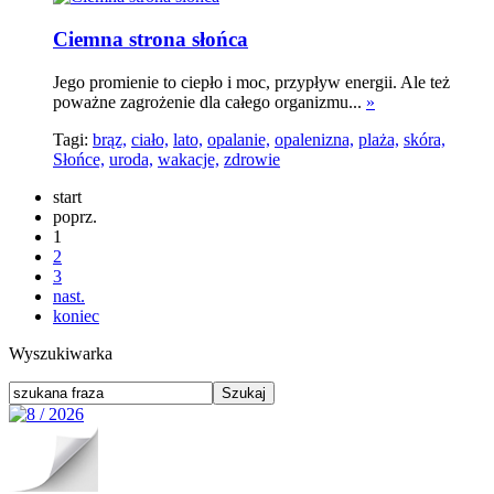
Ciemna strona słońca
Jego promienie to ciepło i moc, przypływ energii. Ale też
poważne zagrożenie dla całego organizmu...
»
Tagi:
brąz,
ciało,
lato,
opalanie,
opalenizna,
plaża,
skóra,
Słońce,
uroda,
wakacje,
zdrowie
start
poprz.
1
2
3
nast.
koniec
Wyszukiwarka