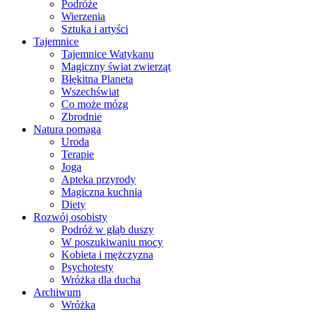
Podróże
Wierzenia
Sztuka i artyści
Tajemnice
Tajemnice Watykanu
Magiczny świat zwierząt
Błękitna Planeta
Wszechświat
Co może mózg
Zbrodnie
Natura pomaga
Uroda
Terapie
Joga
Apteka przyrody
Magiczna kuchnia
Diety
Rozwój osobisty
Podróż w głąb duszy
W poszukiwaniu mocy
Kobieta i mężczyzna
Psychotesty
Wróżka dla ducha
Archiwum
Wróżka