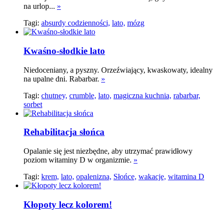
na urlop...
»
Tagi:
absurdy codzienności,
lato,
mózg
Kwaśno-słodkie lato
Niedoceniany, a pyszny. Orzeźwiający, kwaskowaty, idealny
na upalne dni. Rabarbar.
»
Tagi:
chutney,
crumble,
lato,
magiczna kuchnia,
rabarbar,
sorbet
Rehabilitacja słońca
Opalanie się jest niezbędne, aby utrzymać prawidłowy
poziom witaminy D w organizmie.
»
Tagi:
krem,
lato,
opalenizna,
Słońce,
wakacje,
witamina D
Kłopoty lecz kolorem!