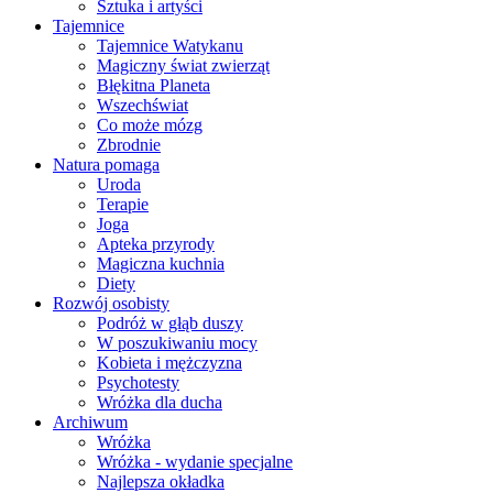
Sztuka i artyści
Tajemnice
Tajemnice Watykanu
Magiczny świat zwierząt
Błękitna Planeta
Wszechświat
Co może mózg
Zbrodnie
Natura pomaga
Uroda
Terapie
Joga
Apteka przyrody
Magiczna kuchnia
Diety
Rozwój osobisty
Podróż w głąb duszy
W poszukiwaniu mocy
Kobieta i mężczyzna
Psychotesty
Wróżka dla ducha
Archiwum
Wróżka
Wróżka - wydanie specjalne
Najlepsza okładka