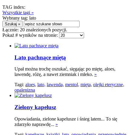
TAG index:
Wszystkie tagi »
Wybrany tag:
lato
Łącznie:
20
znalezionych pozycji.
Pokaż # wyników na stronie:
Lato pachnące miętą
Upał można trochę oszukać, sięgając po miętę, aloes,
lawendę, różę, a nawet ziemniak i mleko.
»
Tagi:
aloes,
lato,
lawenda,
mentol,
mięta,
olejki eteryczne,
opalenizna
Zielony kapelusz
Opowiadania, zielone kapelusze i śnieg latem... To się
zdarzyło naprawdę...
»
Tagi:
kapelusze,
książki,
lato,
opowiadania,
przepowiednie,