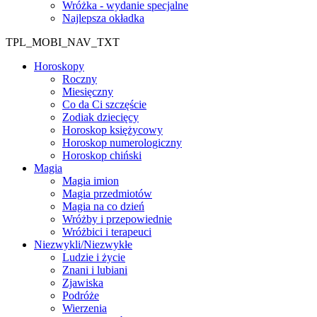
Wróżka - wydanie specjalne
Najlepsza okładka
TPL_MOBI_NAV_TXT
Horoskopy
Roczny
Miesięczny
Co da Ci szczęście
Zodiak dziecięcy
Horoskop księżycowy
Horoskop numerologiczny
Horoskop chiński
Magia
Magia imion
Magia przedmiotów
Magia na co dzień
Wróżby i przepowiednie
Wróżbici i terapeuci
Niezwykli/Niezwykłe
Ludzie i życie
Znani i lubiani
Zjawiska
Podróże
Wierzenia