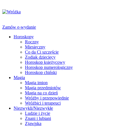
Zamów e-wydanie
Horoskopy
Roczny
Miesięczny
Co da Ci szczęście
Zodiak dziecięcy
Horoskop księżycowy
Horoskop numerologiczny
Horoskop chiński
Magia
Magia imion
Magia przedmiotów
Magia na co dzień
Wróżby i przepowiednie
Wróżbici i terapeuci
Niezwykli/Niezwykłe
Ludzie i życie
Znani i lubiani
Zjawiska