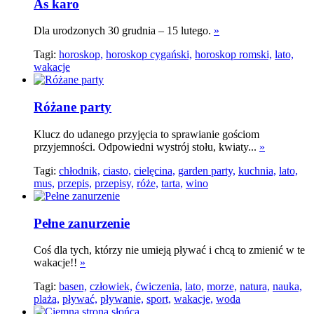
As karo
Dla urodzonych 30 grudnia – 15 lutego.
»
Tagi:
horoskop,
horoskop cygański,
horoskop romski,
lato,
wakacje
Różane party
Klucz do udanego przyjęcia to sprawianie gościom
przyjemności. Odpowiedni wystrój stołu, kwiaty...
»
Tagi:
chłodnik,
ciasto,
cielęcina,
garden party,
kuchnia,
lato,
mus,
przepis,
przepisy,
róże,
tarta,
wino
Pełne zanurzenie
Coś dla tych, którzy nie umieją pływać i chcą to zmienić w te
wakacje!!
»
Tagi:
basen,
człowiek,
ćwiczenia,
lato,
morze,
natura,
nauka,
plaża,
pływać,
pływanie,
sport,
wakacje,
woda