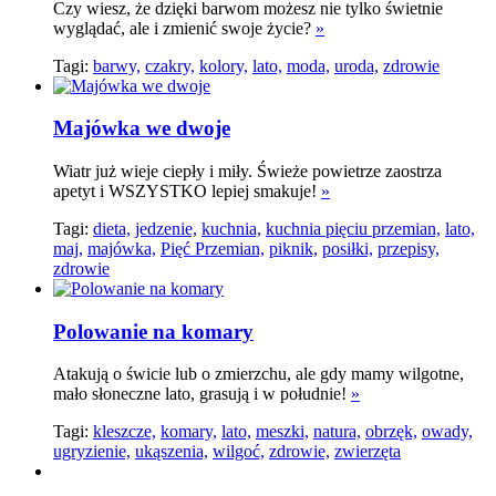
Czy wiesz, że dzięki barwom możesz nie tylko świetnie
wyglądać, ale i zmienić swoje życie?
»
Tagi:
barwy,
czakry,
kolory,
lato,
moda,
uroda,
zdrowie
Majówka we dwoje
Wiatr już wieje ciepły i miły. Świeże powietrze zaostrza
apetyt i WSZYSTKO lepiej smakuje!
»
Tagi:
dieta,
jedzenie,
kuchnia,
kuchnia pięciu przemian,
lato,
maj,
majówka,
Pięć Przemian,
piknik,
posiłki,
przepisy,
zdrowie
Polowanie na komary
Atakują o świcie lub o zmierzchu, ale gdy mamy wilgotne,
mało słoneczne lato, grasują i w południe!
»
Tagi:
kleszcze,
komary,
lato,
meszki,
natura,
obrzęk,
owady,
ugryzienie,
ukąszenia,
wilgoć,
zdrowie,
zwierzęta