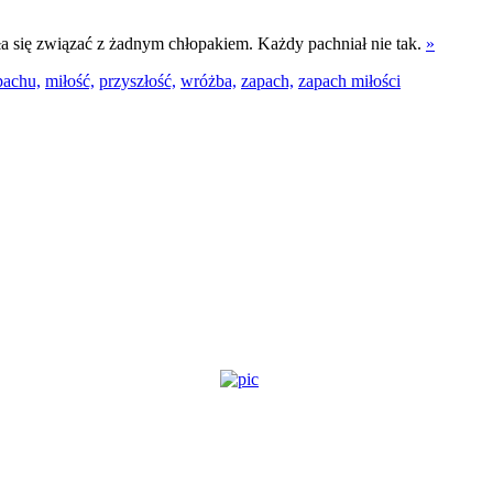
ła się związać z żadnym chłopakiem. Każdy pachniał nie tak.
»
pachu,
miłość,
przyszłość,
wróżba,
zapach,
zapach miłości