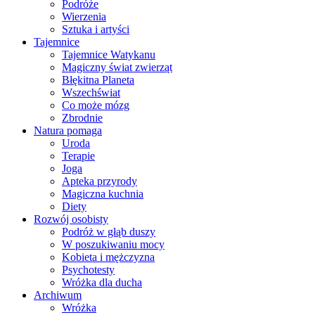
Podróże
Wierzenia
Sztuka i artyści
Tajemnice
Tajemnice Watykanu
Magiczny świat zwierząt
Błękitna Planeta
Wszechświat
Co może mózg
Zbrodnie
Natura pomaga
Uroda
Terapie
Joga
Apteka przyrody
Magiczna kuchnia
Diety
Rozwój osobisty
Podróż w głąb duszy
W poszukiwaniu mocy
Kobieta i mężczyzna
Psychotesty
Wróżka dla ducha
Archiwum
Wróżka