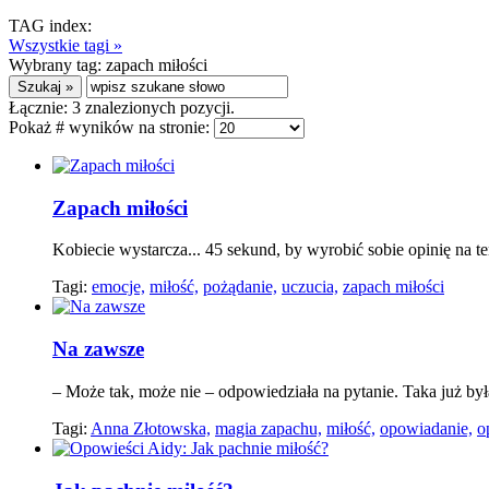
TAG index:
Wszystkie tagi »
Wybrany tag:
zapach miłości
Łącznie:
3
znalezionych pozycji.
Pokaż # wyników na stronie:
Zapach miłości
Kobiecie wystarcza... 45 sekund, by wyrobić sobie opinię n
Tagi:
emocje,
miłość,
pożądanie,
uczucia,
zapach miłości
Na zawsze
– Może tak, może nie – odpowiedziała na pytanie. Taka już była.
Tagi:
Anna Złotowska,
magia zapachu,
miłość,
opowiadanie,
o