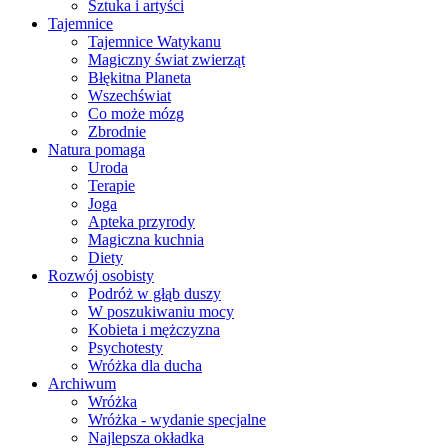
Sztuka i artyści
Tajemnice
Tajemnice Watykanu
Magiczny świat zwierząt
Błękitna Planeta
Wszechświat
Co może mózg
Zbrodnie
Natura pomaga
Uroda
Terapie
Joga
Apteka przyrody
Magiczna kuchnia
Diety
Rozwój osobisty
Podróż w głąb duszy
W poszukiwaniu mocy
Kobieta i mężczyzna
Psychotesty
Wróżka dla ducha
Archiwum
Wróżka
Wróżka - wydanie specjalne
Najlepsza okładka