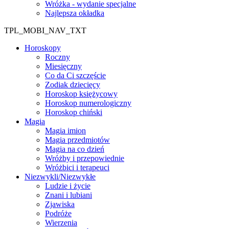
Wróżka - wydanie specjalne
Najlepsza okładka
TPL_MOBI_NAV_TXT
Horoskopy
Roczny
Miesięczny
Co da Ci szczęście
Zodiak dziecięcy
Horoskop księżycowy
Horoskop numerologiczny
Horoskop chiński
Magia
Magia imion
Magia przedmiotów
Magia na co dzień
Wróżby i przepowiednie
Wróżbici i terapeuci
Niezwykli/Niezwykłe
Ludzie i życie
Znani i lubiani
Zjawiska
Podróże
Wierzenia