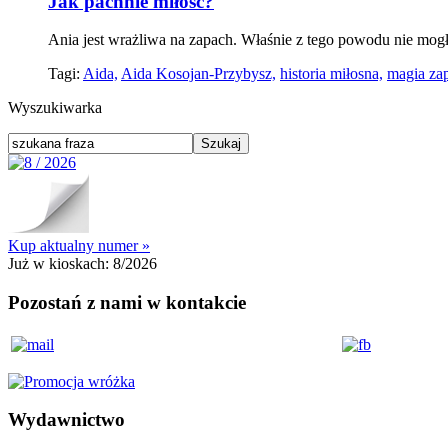
Jak pachnie miłość?
Ania jest wrażliwa na zapach. Właśnie z tego powodu nie mog
Tagi:
Aida,
Aida Kosojan-Przybysz,
historia miłosna,
magia za
Wyszukiwarka
Kup aktualny numer »
Już w kioskach:
8/2026
Pozostań z nami w kontakcie
Wydawnictwo