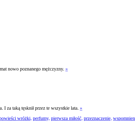
a temat nowo poznanego mężczyzny.
»
 I za taką tęsknił przez te wszystkie lata.
»
powieści wróżki,
perfumy,
pierwsza miłość,
przeznaczenie,
wspomnien