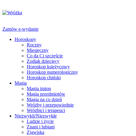
Zamów e-wydanie
Horoskopy
Roczny
Miesięczny
Co da Ci szczęście
Zodiak dziecięcy
Horoskop księżycowy
Horoskop numerologiczny
Horoskop chiński
Magia
Magia imion
Magia przedmiotów
Magia na co dzień
Wróżby i przepowiednie
Wróżbici i terapeuci
Niezwykli/Niezwykłe
Ludzie i życie
Znani i lubiani
Zjawiska