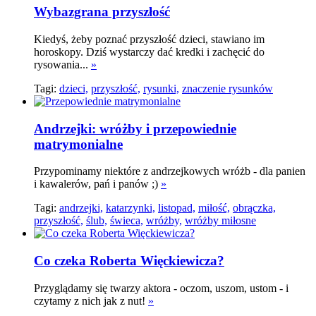
Wybazgrana przyszłość
Kiedyś, żeby poznać przyszłość dzieci, stawiano im
horoskopy. Dziś wystarczy dać kredki i zachęcić do
rysowania...
»
Tagi:
dzieci,
przyszłość,
rysunki,
znaczenie rysunków
Andrzejki: wróżby i przepowiednie
matrymonialne
Przypominamy niektóre z andrzejkowych wróżb - dla panien
i kawalerów, pań i panów ;)
»
Tagi:
andrzejki,
katarzynki,
listopad,
miłość,
obrączka,
przyszłość,
ślub,
świeca,
wróżby,
wróżby miłosne
Co czeka Roberta Więckiewicza?
Przyglądamy się twarzy aktora - oczom, uszom, ustom - i
czytamy z nich jak z nut!
»