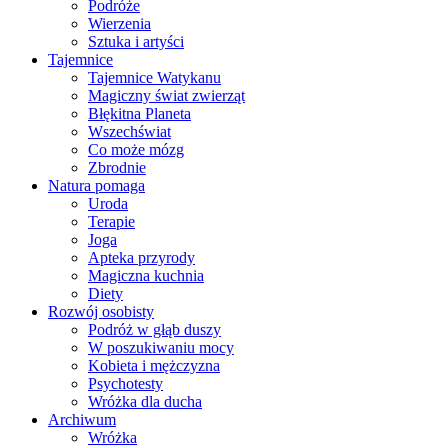
Podróże
Wierzenia
Sztuka i artyści
Tajemnice
Tajemnice Watykanu
Magiczny świat zwierząt
Błękitna Planeta
Wszechświat
Co może mózg
Zbrodnie
Natura pomaga
Uroda
Terapie
Joga
Apteka przyrody
Magiczna kuchnia
Diety
Rozwój osobisty
Podróż w głąb duszy
W poszukiwaniu mocy
Kobieta i mężczyzna
Psychotesty
Wróżka dla ducha
Archiwum
Wróżka