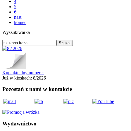
4
5
6
nast.
koniec
Wyszukiwarka
Kup aktualny numer »
Już w kioskach:
8/2026
Pozostań z nami w kontakcie
Wydawnictwo