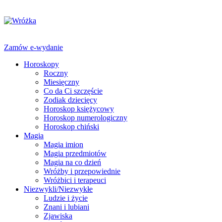
Zamów e-wydanie
Horoskopy
Roczny
Miesięczny
Co da Ci szczęście
Zodiak dziecięcy
Horoskop księżycowy
Horoskop numerologiczny
Horoskop chiński
Magia
Magia imion
Magia przedmiotów
Magia na co dzień
Wróżby i przepowiednie
Wróżbici i terapeuci
Niezwykli/Niezwykłe
Ludzie i życie
Znani i lubiani
Zjawiska