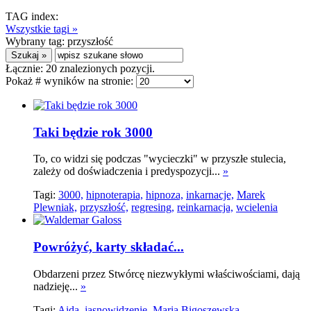
TAG index:
Wszystkie tagi »
Wybrany tag:
przyszłość
Łącznie:
20
znalezionych pozycji.
Pokaż # wyników na stronie:
Taki będzie rok 3000
To, co widzi się podczas "wycieczki" w przyszłe stulecia,
zależy od doświadczenia i predyspozycji...
»
Tagi:
3000,
hipnoterapia,
hipnoza,
inkarnacje,
Marek
Plewniak,
przyszłość,
regresing,
reinkarnacja,
wcielenia
Powróżyć, karty składać...
Obdarzeni przez Stwórcę niezwykłymi właściwościami, dają
nadzieję...
»
Tagi:
Aida,
jasnowidzenie,
Maria Bigoszewska,