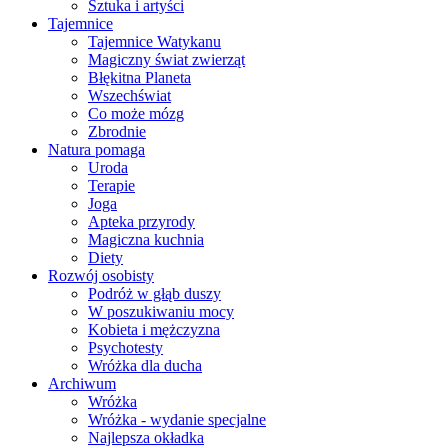
Sztuka i artyści
Tajemnice
Tajemnice Watykanu
Magiczny świat zwierząt
Błękitna Planeta
Wszechświat
Co może mózg
Zbrodnie
Natura pomaga
Uroda
Terapie
Joga
Apteka przyrody
Magiczna kuchnia
Diety
Rozwój osobisty
Podróż w głąb duszy
W poszukiwaniu mocy
Kobieta i mężczyzna
Psychotesty
Wróżka dla ducha
Archiwum
Wróżka
Wróżka - wydanie specjalne
Najlepsza okładka