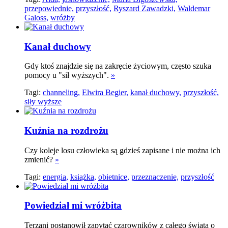
przepowiednie,
przyszłość,
Ryszard Zawadzki,
Waldemar
Galoss,
wróżby
Kanał duchowy
Gdy ktoś znajdzie się na zakręcie życiowym, często szuka
pomocy u "sił wyższych".
»
Tagi:
channeling,
Elwira Begier,
kanał duchowy,
przyszłość,
siły wyższe
Kuźnia na rozdrożu
Czy koleje losu człowieka są gdzieś zapisane i nie można ich
zmienić?
»
Tagi:
energia,
książka,
obietnice,
przeznaczenie,
przyszłość
Powiedział mi wróżbita
Terzani postanowił zapytać czarowników z całego świata o