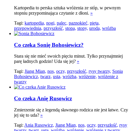
Kartopedia to perska sztuka wróżenia ze stóp, w pewnym
stopniu przypominająca czytanie z dłoni.
»
Tagi:
kartopedia,
nogi,
palec,
paznokieć,
pięta,
przepowiednia,
przyszłość,
stopa,
stopy,
uroda,
wróżba
Co czeka Sonię Bohosiewicz?
Stara się nie mieć swoich pięciu minut. Tylko przynajmniej
parę ładnych godzin! Uda się jej?
»
Tagi:
Jiang Mian,
nos,
oczy,
przyszłość,
rysy twarzy,
Sonia
Bohosiewicz,
twarz,
usta,
wróżba,
wróżenie,
wróżenie z
twarzy
Co czeka Anię Rusowicz
Zmierzenie się z legendą sławnego rodzica nie jest łatwe. Czy
jej się to uda?
»
Tagi:
Ania Rusowicz,
Jiang Mian,
nos,
oczy,
przyszłość,
rysy
twarzy,
twarz,
usta,
wróżba,
wróżenie,
wróżenie z twarzy