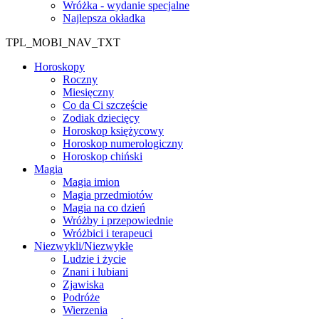
Wróżka - wydanie specjalne
Najlepsza okładka
TPL_MOBI_NAV_TXT
Horoskopy
Roczny
Miesięczny
Co da Ci szczęście
Zodiak dziecięcy
Horoskop księżycowy
Horoskop numerologiczny
Horoskop chiński
Magia
Magia imion
Magia przedmiotów
Magia na co dzień
Wróżby i przepowiednie
Wróżbici i terapeuci
Niezwykli/Niezwykłe
Ludzie i życie
Znani i lubiani
Zjawiska
Podróże
Wierzenia