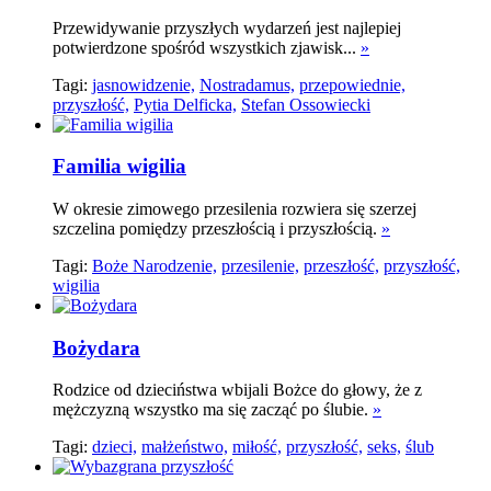
Przewidywanie przyszłych wydarzeń jest najlepiej
potwierdzone spośród wszystkich zjawisk...
»
Tagi:
jasnowidzenie,
Nostradamus,
przepowiednie,
przyszłość,
Pytia Delficka,
Stefan Ossowiecki
Familia wigilia
W okresie zimowego przesilenia rozwiera się szerzej
szczelina pomiędzy przeszłością i przyszłością.
»
Tagi:
Boże Narodzenie,
przesilenie,
przeszłość,
przyszłość,
wigilia
Bożydara
Rodzice od dzieciństwa wbijali Bożce do głowy, że z
mężczyzną wszystko ma się zacząć po ślubie.
»
Tagi:
dzieci,
małżeństwo,
miłość,
przyszłość,
seks,
ślub