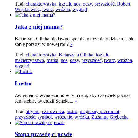
Tagi:
charakterystyka,
kształt,
nos,
oczy,
przyszłość,
Robert
Więckiewicz,
twarz,
wróżba,
wygląd
Jaka z niej mama?
Katarzyna Glinka niedawno spełniła marzenie o dziecku. Jak
sobie poradzi w nowej roli?
»
Tagi:
charakterystyka,
Katarzyna Glinka,
kształt,
macierzyństwo,
matka,
nos,
oczy,
przyszłość,
twarz,
wróżba,
wygląd
Lustro
Zwierciadło wynaleziono w tym celu, aby człowiek poznał
sam siebie, twierdził Seneka...
»
Tagi:
atrybut,
czarownica,
lustro,
magiczny przedmiot,
przyszłość,
symbol,
wróżenie,
wróżka,
Zuzanna Grębecka
Stopa prawdę ci powie