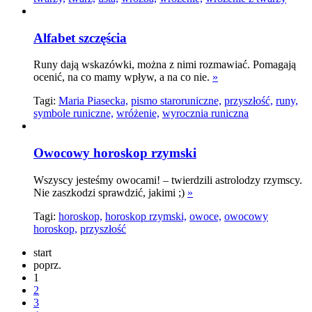
Alfabet szczęścia
Runy dają wskazówki, można z nimi rozmawiać. Pomagają
ocenić, na co mamy wpływ, a na co nie.
»
Tagi:
Maria Piasecka,
pismo staroruniczne,
przyszłość,
runy,
symbole runiczne,
wróżenie,
wyrocznia runiczna
Owocowy horoskop rzymski
Wszyscy jesteśmy owocami! – twierdzili astrolodzy rzymscy.
Nie zaszkodzi sprawdzić, jakimi ;)
»
Tagi:
horoskop,
horoskop rzymski,
owoce,
owocowy
horoskop,
przyszłość
start
poprz.
1
2
3