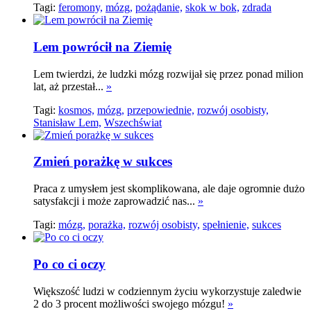
Tagi:
feromony,
mózg,
pożądanie,
skok w bok,
zdrada
Lem powrócił na Ziemię
Lem twierdzi, że ludzki mózg rozwijał się przez ponad milion
lat, aż przestał...
»
Tagi:
kosmos,
mózg,
przepowiednie,
rozwój osobisty,
Stanisław Lem,
Wszechświat
Zmień porażkę w sukces
Praca z umysłem jest skomplikowana, ale daje ogromnie dużo
satysfakcji i może zaprowadzić nas...
»
Tagi:
mózg,
porażka,
rozwój osobisty,
spełnienie,
sukces
Po co ci oczy
Większość ludzi w codziennym życiu wykorzystuje zaledwie
2 do 3 procent możliwości swojego mózgu!
»