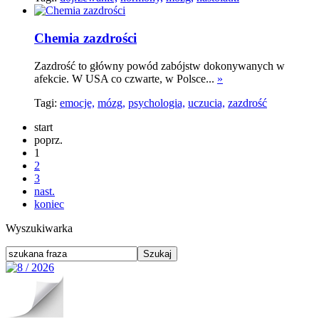
Chemia zazdrości
Zazdrość to główny powód zabójstw dokonywanych w
afekcie. W USA co czwarte, w Polsce...
»
Tagi:
emocje,
mózg,
psychologia,
uczucia,
zazdrość
start
poprz.
1
2
3
nast.
koniec
Wyszukiwarka