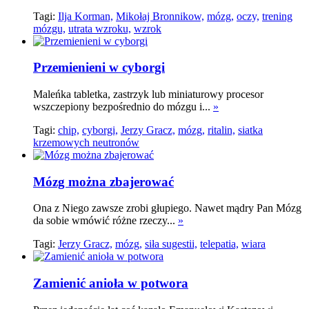
Tagi:
Ilja Korman,
Mikołaj Bronnikow,
mózg,
oczy,
trening
mózgu,
utrata wzroku,
wzrok
Przemienieni w cyborgi
Maleńka tabletka, zastrzyk lub miniaturowy procesor
wszczepiony bezpośrednio do mózgu i...
»
Tagi:
chip,
cyborgi,
Jerzy Gracz,
mózg,
ritalin,
siatka
krzemowych neutronów
Mózg można zbajerować
Ona z Niego zawsze zrobi głupiego. Nawet mądry Pan Mózg
da sobie wmówić różne rzeczy...
»
Tagi:
Jerzy Gracz,
mózg,
siła sugestii,
telepatia,
wiara
Zamienić anioła w potwora