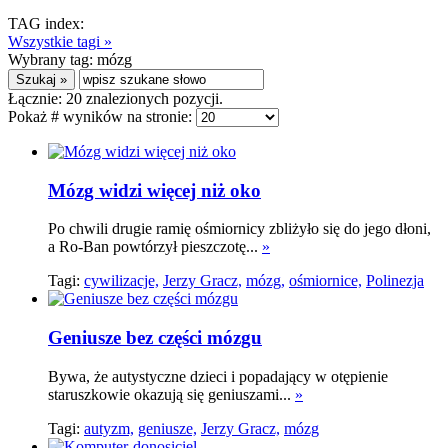
TAG index:
Wszystkie tagi »
Wybrany tag:
mózg
Łącznie:
20
znalezionych pozycji.
Pokaż # wyników na stronie:
Mózg widzi więcej niż oko
Po chwili drugie ramię ośmiornicy zbliżyło się do jego dłoni,
a Ro-Ban powtórzył pieszczotę...
»
Tagi:
cywilizacje,
Jerzy Gracz,
mózg,
ośmiornice,
Polinezja
Geniusze bez części mózgu
Bywa, że autystyczne dzieci i popadający w otępienie
staruszkowie okazują się geniuszami...
»
Tagi:
autyzm,
geniusze,
Jerzy Gracz,
mózg