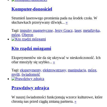
Komputer-donosiciel
Strumień laserowego promienia pada na środek czoła. W
słuchawkach przerywany dźwięk...
»
Tagi:
impulsy magnetyczne,
Jerzy Gracz,
laser,
metafizyka,
mózg,
Oberon
Kto rządzi mózgami
Eksperymentów nie da się ukrywać w nieskończoność. Ich
ofiar mnożyły się szybko...
»
Tagi:
eksperymenty,
elektrowstrząsy,
manipulacja,
mózg,
myśli,
świadomość
Prawdziwy zdrajca
W naszej świadomości funkcjonują wzorce kulturowe, które
chronią nas przed ciągłą zmianą partnera.
»