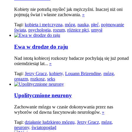
Kobiety nie potrafią myśleć jak mężczyźni. Inaczej niż oni
pojmują świat i własne zachowania.
»
Tagi:
kobieta i mężczyzna,
mózg,
nauka,
płeć,
pojmowanie
świata,
psychologia,
rozum,
różnice płci,
umysł
Ewa w drodze do raju
Nad istotą kobiecej rozkoszy badacze pochylają się już ponad
osiemdziesiąt lat...
»
Tagi:
Jerzy Gracz,
kobiety,
Louann Brizendine,
mózg,
orgazm,
rozkosz,
seks
Upolitycznione neurony
Zachowanie mózgu w czasie dokonywania przez nas
wyborów od dawna fascynowało neurologów.
»
Tagi:
działanie ludzkiego mózgu,
Jerzy Gracz,
mózg,
neurony,
światopogląd