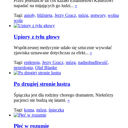
Przez jedenaście lat coś kazało Emanuelowi Kastezowi
napadać na mijających go ludzi...
»
Tagi:
anioły,
bliźnięta,
Jerzy Gracz,
mózg,
potwory,
wolna
wola
Upiory z tyłu głowy
Współczesnej medycynie udało się sztucznie wywołać
zjawiska uznawane dotychczas za efekt...
»
Tagi:
epilepsja,
Jerzy Gracz,
mózg,
nadpobudliwość,
neurologia,
Olaf Blanke
Po drugiej stronie lustra
Śpiączka jest dla rodziny chorego dramatem. Niektórzy
pacjenci nie budzą się latami.
»
Tagi:
koma,
mózg,
śpiączka
Płeć w rozumie