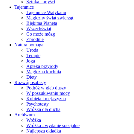
Sztuka i artyści
Tajemnice
Tajemnice Watykanu
Magiczny świat zwierząt
Błękitna Planeta
Wszechświat
Co może mózg
Zbrodnie
Natura pomaga
Uroda
Terapie
Joga
Apteka przyrody
Magiczna kuchnia
Diety
Rozwój osobisty
Podróż w głąb duszy
W poszukiwaniu mocy
Kobieta i mężczyzna
Psychotesty
Wróżka dla ducha
Archiwum
Wróżka
Wróżka - wydanie specjalne
Najlepsza okładka