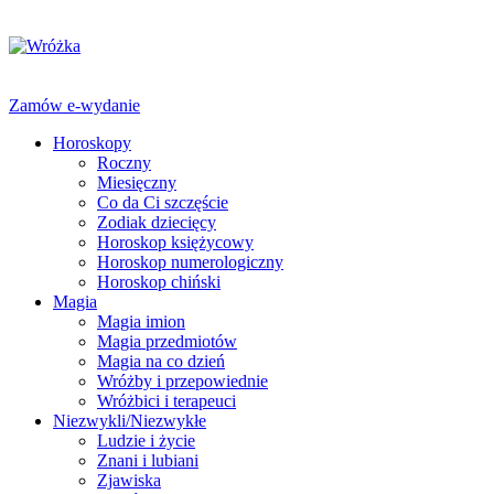
Zamów e-wydanie
Horoskopy
Roczny
Miesięczny
Co da Ci szczęście
Zodiak dziecięcy
Horoskop księżycowy
Horoskop numerologiczny
Horoskop chiński
Magia
Magia imion
Magia przedmiotów
Magia na co dzień
Wróżby i przepowiednie
Wróżbici i terapeuci
Niezwykli/Niezwykłe
Ludzie i życie
Znani i lubiani
Zjawiska