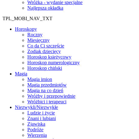
Wróżka - wydanie specjalne
Najlepsza okładka
TPL_MOBI_NAV_TXT
Horoskopy
Roczny
Miesięczny
Co da Ci szczęście
Zodiak dziecięcy
Horoskop księżycowy
Horoskop numerologiczny
Horoskop chiński
Magia
Magia imion
Magia przedmiotów
Magia na co dzień
Wróżby i przepowiednie
Wróżbici i terapeuci
Niezwykli/Niezwykłe
Ludzie i życie
Znani i lubiani
Zjawiska
Podróże
Wierzenia