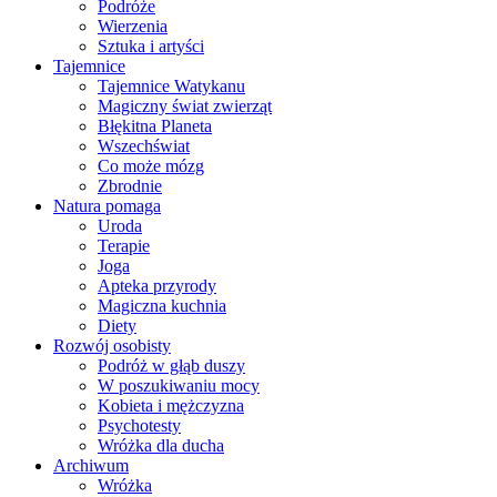
Podróże
Wierzenia
Sztuka i artyści
Tajemnice
Tajemnice Watykanu
Magiczny świat zwierząt
Błękitna Planeta
Wszechświat
Co może mózg
Zbrodnie
Natura pomaga
Uroda
Terapie
Joga
Apteka przyrody
Magiczna kuchnia
Diety
Rozwój osobisty
Podróż w głąb duszy
W poszukiwaniu mocy
Kobieta i mężczyzna
Psychotesty
Wróżka dla ducha
Archiwum
Wróżka