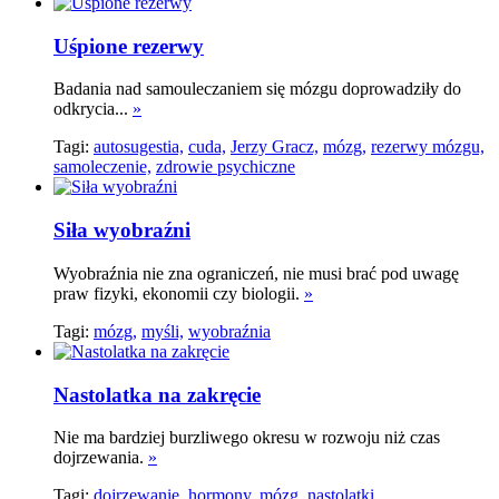
Uśpione rezerwy
Badania nad samouleczaniem się mózgu doprowadziły do
odkrycia...
»
Tagi:
autosugestia,
cuda,
Jerzy Gracz,
mózg,
rezerwy mózgu,
samoleczenie,
zdrowie psychiczne
Siła wyobraźni
Wyobraźnia nie zna ograniczeń, nie musi brać pod uwagę
praw fizyki, ekonomii czy biologii.
»
Tagi:
mózg,
myśli,
wyobraźnia
Nastolatka na zakręcie
Nie ma bardziej burzliwego okresu w rozwoju niż czas
dojrzewania.
»
Tagi:
dojrzewanie,
hormony,
mózg,
nastolatki