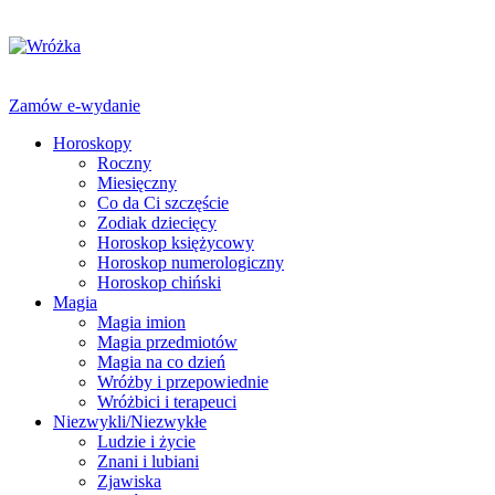
Zamów e-wydanie
Horoskopy
Roczny
Miesięczny
Co da Ci szczęście
Zodiak dziecięcy
Horoskop księżycowy
Horoskop numerologiczny
Horoskop chiński
Magia
Magia imion
Magia przedmiotów
Magia na co dzień
Wróżby i przepowiednie
Wróżbici i terapeuci
Niezwykli/Niezwykłe
Ludzie i życie
Znani i lubiani
Zjawiska