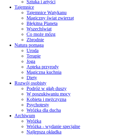
Sztuka i artyści
Tajemnice
Tajemnice Watykanu
Magiczny świat zwierząt
Błękitna Planeta
Wszechświat
Co może mózg
Zbrodnie
Natura pomaga
Uroda
Terapie
Joga
Apteka przyrody
Magiczna kuchnia
Diety
Rozwój osobisty
Podróż w głąb duszy
W poszukiwaniu mocy
Kobieta i mężczyzna
Psychotesty
Wróżka dla ducha
Archiwum
Wróżka
Wróżka - wydanie specjalne
Najlepsza okładka