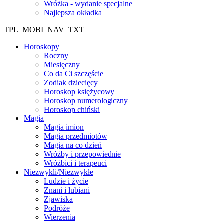
Wróżka - wydanie specjalne
Najlepsza okładka
TPL_MOBI_NAV_TXT
Horoskopy
Roczny
Miesięczny
Co da Ci szczęście
Zodiak dziecięcy
Horoskop księżycowy
Horoskop numerologiczny
Horoskop chiński
Magia
Magia imion
Magia przedmiotów
Magia na co dzień
Wróżby i przepowiednie
Wróżbici i terapeuci
Niezwykli/Niezwykłe
Ludzie i życie
Znani i lubiani
Zjawiska
Podróże
Wierzenia