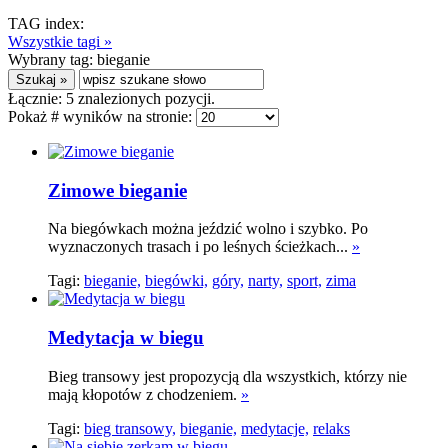
TAG index:
Wszystkie tagi »
Wybrany tag:
bieganie
Łącznie:
5
znalezionych pozycji.
Pokaż # wyników na stronie:
Zimowe bieganie
Na biegówkach można jeździć wolno i szybko. Po
wyznaczonych trasach i po leśnych ścieżkach...
»
Tagi:
bieganie,
biegówki,
góry,
narty,
sport,
zima
Medytacja w biegu
Bieg transowy jest propozycją dla wszystkich, którzy nie
mają kłopotów z chodzeniem.
»
Tagi:
bieg transowy,
bieganie,
medytacje,
relaks