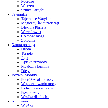
Podróże
Wierzenia
Sztuka i artyści
Tajemnice
Tajemnice Watykanu
Magiczny świat zwierząt
Błękitna Planeta
Wszechświat
Co może mózg
Zbrodnie
Natura pomaga
Uroda
Terapie
Joga
Apteka przyrody
Magiczna kuchnia
Diety
Rozwój osobisty
Podróż w głąb duszy
W poszukiwaniu mocy
Kobieta i mężczyzna
Psychotesty
Wróżka dla ducha
Archiwum
Wróżka