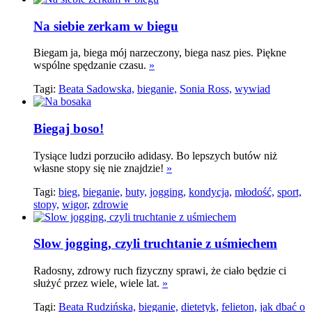
Na siebie zerkam w biegu
Biegam ja, biega mój narzeczony, biega nasz pies. Piękne
wspólne spędzanie czasu.
»
Tagi:
Beata Sadowska,
bieganie,
Sonia Ross,
wywiad
Biegaj boso!
Tysiące ludzi porzuciło adidasy. Bo lepszych butów niż
własne stopy się nie znajdzie!
»
Tagi:
bieg,
bieganie,
buty,
jogging,
kondycja,
młodość,
sport,
stopy,
wigor,
zdrowie
Slow jogging, czyli truchtanie z uśmiechem
Radosny, zdrowy ruch fizyczny sprawi, że ciało będzie ci
służyć przez wiele, wiele lat.
»
Tagi:
Beata Rudzińska,
bieganie,
dietetyk,
felieton,
jak dbać o