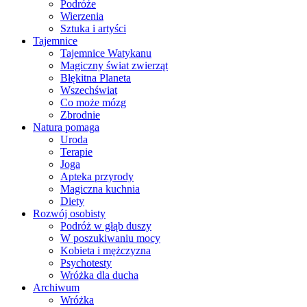
Podróże
Wierzenia
Sztuka i artyści
Tajemnice
Tajemnice Watykanu
Magiczny świat zwierząt
Błękitna Planeta
Wszechświat
Co może mózg
Zbrodnie
Natura pomaga
Uroda
Terapie
Joga
Apteka przyrody
Magiczna kuchnia
Diety
Rozwój osobisty
Podróż w głąb duszy
W poszukiwaniu mocy
Kobieta i mężczyzna
Psychotesty
Wróżka dla ducha
Archiwum
Wróżka