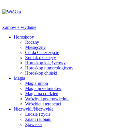
Zamów e-wydanie
Horoskopy
Roczny
Miesięczny
Co da Ci szczęście
Zodiak dziecięcy
Horoskop księżycowy
Horoskop numerologiczny
Horoskop chiński
Magia
Magia imion
Magia przedmiotów
Magia na co dzień
Wróżby i przepowiednie
Wróżbici i terapeuci
Niezwykli/Niezwykłe
Ludzie i życie
Znani i lubiani
Zjawiska