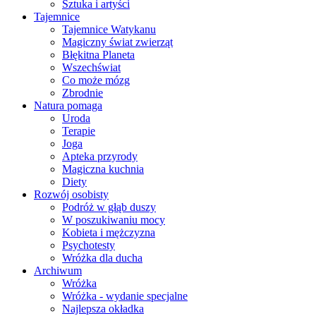
Sztuka i artyści
Tajemnice
Tajemnice Watykanu
Magiczny świat zwierząt
Błękitna Planeta
Wszechświat
Co może mózg
Zbrodnie
Natura pomaga
Uroda
Terapie
Joga
Apteka przyrody
Magiczna kuchnia
Diety
Rozwój osobisty
Podróż w głąb duszy
W poszukiwaniu mocy
Kobieta i mężczyzna
Psychotesty
Wróżka dla ducha
Archiwum
Wróżka
Wróżka - wydanie specjalne
Najlepsza okładka