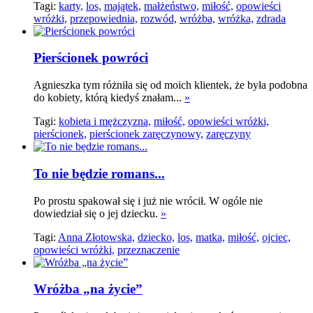
Tagi:
karty,
los,
majątek,
małżeństwo,
miłość,
opowieści
wróżki,
przepowiednia,
rozwód,
wróżba,
wróżka,
zdrada
Pierścionek powróci
Agnieszka tym różniła się od moich klientek, że była podobna
do kobiety, którą kiedyś znałam...
»
Tagi:
kobieta i mężczyzna,
miłość,
opowieści wróżki,
pierścionek,
pierścionek zaręczynowy,
zaręczyny
To nie będzie romans...
Po prostu spakował się i już nie wrócił. W ogóle nie
dowiedział się o jej dziecku.
»
Tagi:
Anna Złotowska,
dziecko,
los,
matka,
miłość,
ojciec,
opowieści wróżki,
przeznaczenie
Wróżba „na życie”