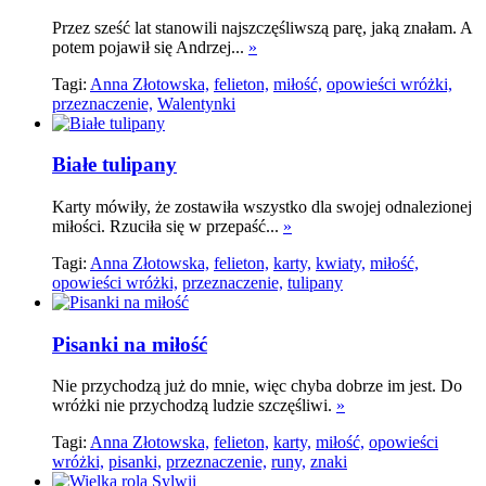
Przez sześć lat stanowili najszczęśliwszą parę, jaką znałam. A
potem pojawił się Andrzej...
»
Tagi:
Anna Złotowska,
felieton,
miłość,
opowieści wróżki,
przeznaczenie,
Walentynki
Białe tulipany
Karty mówiły, że zostawiła wszystko dla swojej odnalezionej
miłości. Rzuciła się w przepaść...
»
Tagi:
Anna Złotowska,
felieton,
karty,
kwiaty,
miłość,
opowieści wróżki,
przeznaczenie,
tulipany
Pisanki na miłość
Nie przychodzą już do mnie, więc chyba dobrze im jest. Do
wróżki nie przychodzą ludzie szczęśliwi.
»
Tagi:
Anna Złotowska,
felieton,
karty,
miłość,
opowieści
wróżki,
pisanki,
przeznaczenie,
runy,
znaki