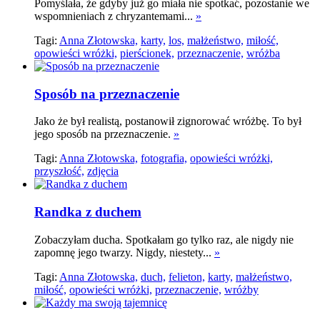
Pomyślała, że gdyby już go miała nie spotkać, pozostanie we
wspomnieniach z chryzantemami...
»
Tagi:
Anna Złotowska,
karty,
los,
małżeństwo,
miłość,
opowieści wróżki,
pierścionek,
przeznaczenie,
wróżba
Sposób na przeznaczenie
Jako że był realistą, postanowił zignorować wróżbę. To był
jego sposób na przeznaczenie.
»
Tagi:
Anna Złotowska,
fotografia,
opowieści wróżki,
przyszłość,
zdjęcia
Randka z duchem
Zobaczyłam ducha. Spotkałam go tylko raz, ale nigdy nie
zapomnę jego twarzy. Nigdy, niestety...
»
Tagi:
Anna Złotowska,
duch,
felieton,
karty,
małżeństwo,
miłość,
opowieści wróżki,
przeznaczenie,
wróżby