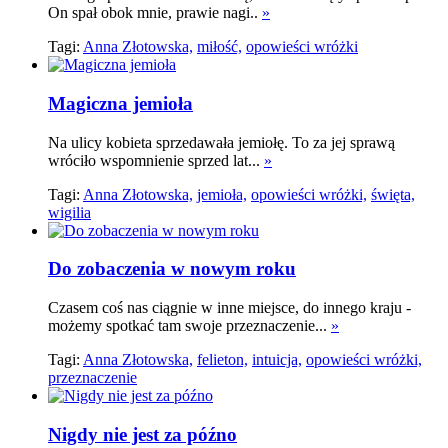
On spał obok mnie, prawie nagi..
»
Tagi:
Anna Złotowska,
miłość,
opowieści wróżki
Magiczna jemioła
Na ulicy kobieta sprzedawała jemiołę. To za jej sprawą
wróciło wspomnienie sprzed lat...
»
Tagi:
Anna Złotowska,
jemioła,
opowieści wróżki,
święta,
wigilia
Do zobaczenia w nowym roku
Czasem coś nas ciągnie w inne miejsce, do innego kraju -
możemy spotkać tam swoje przeznaczenie...
»
Tagi:
Anna Złotowska,
felieton,
intuicja,
opowieści wróżki,
przeznaczenie
Nigdy nie jest za późno