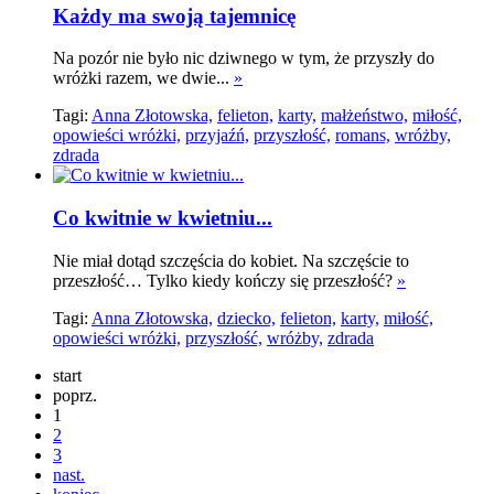
Każdy ma swoją tajemnicę
Na pozór nie było nic dziwnego w tym, że przyszły do
wróżki razem, we dwie...
»
Tagi:
Anna Złotowska,
felieton,
karty,
małżeństwo,
miłość,
opowieści wróżki,
przyjaźń,
przyszłość,
romans,
wróżby,
zdrada
Co kwitnie w kwietniu...
Nie miał dotąd szczęścia do kobiet. Na szczęście to
przeszłość… Tylko kiedy kończy się przeszłość?
»
Tagi:
Anna Złotowska,
dziecko,
felieton,
karty,
miłość,
opowieści wróżki,
przyszłość,
wróżby,
zdrada
start
poprz.
1
2
3
nast.