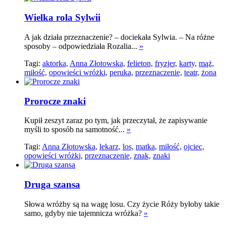
Wielka rola Sylwii
A jak działa przeznaczenie? – dociekała Sylwia. – Na różne
sposoby – odpowiedziała Rozalia...
»
Tagi:
aktorka,
Anna Złotowska,
felieton,
fryzjer,
karty,
mąż,
miłość,
opowieści wróżki,
peruka,
przeznaczenie,
teatr,
żona
Prorocze znaki
Kupił zeszyt zaraz po tym, jak przeczytał, że zapisywanie
myśli to sposób na samotność...
»
Tagi:
Anna Złotowska,
lekarz,
los,
matka,
miłość,
ojciec,
opowieści wróżki,
przeznaczenie,
znak,
znaki
Druga szansa
Słowa wróżby są na wagę losu. Czy życie Róży byłoby takie
samo, gdyby nie tajemnicza wróżka?
»