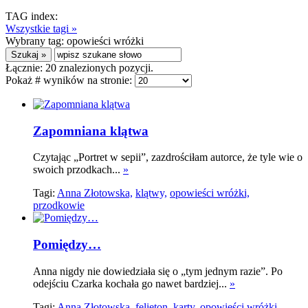
TAG index:
Wszystkie tagi »
Wybrany tag:
opowieści wróżki
Łącznie:
20
znalezionych pozycji.
Pokaż # wyników na stronie:
Zapomniana klątwa
Czytając „Portret w sepii”, zazdrościłam autorce, że tyle wie o
swoich przodkach...
»
Tagi:
Anna Złotowska,
klątwy,
opowieści wróżki,
przodkowie
Pomiędzy…
Anna nigdy nie dowiedziała się o „tym jednym razie”. Po
odejściu Czarka kochała go nawet bardziej...
»
Tagi:
Anna Złotowska,
felieton,
karty,
opowieści wróżki,