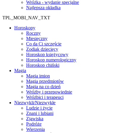
Wróżka - wydanie specjalne
Najlepsza okładka
TPL_MOBI_NAV_TXT
Horoskopy
Roczny
Miesięczny
Co da Ci szczęście
Zodiak dziecięcy
Horoskop księżycowy
Horoskop numerologiczny
Horoskop chiński
Magia
Magia imion
Magia przedmiotów
Magia na co dzień
Wróżby i przepowiednie
Wróżbici i terapeuci
Niezwykli/Niezwykłe
Ludzie i życie
Znani i lubiani
Zjawiska
Podróże
Wierzenia