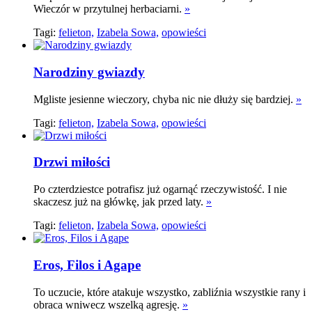
Wieczór w przytulnej herbaciarni.
»
Tagi:
felieton,
Izabela Sowa,
opowieści
Narodziny gwiazdy
Mgliste jesienne wieczory, chyba nic nie dłuży się bardziej.
»
Tagi:
felieton,
Izabela Sowa,
opowieści
Drzwi miłości
Po czterdziestce potrafisz już ogarnąć rzeczywistość. I nie
skaczesz już na główkę, jak przed laty.
»
Tagi:
felieton,
Izabela Sowa,
opowieści
Eros, Filos i Agape
To uczucie, które atakuje wszystko, zabliźnia wszystkie rany i
obraca wniwecz wszelką agresję.
»