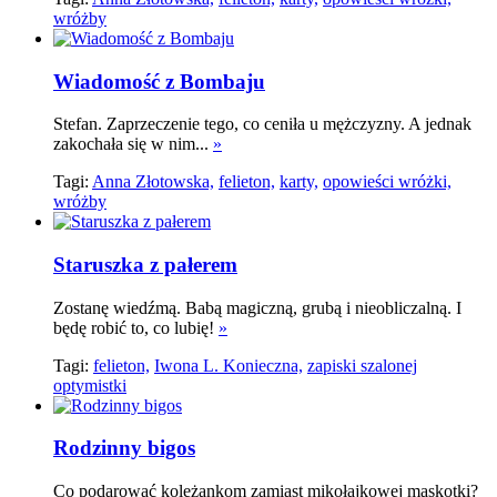
wróżby
Wiadomość z Bombaju
Stefan. Zaprzeczenie tego, co ceniła u mężczyzny. A jednak
zakochała się w nim...
»
Tagi:
Anna Złotowska,
felieton,
karty,
opowieści wróżki,
wróżby
Staruszka z pałerem
Zostanę wiedźmą. Babą magiczną, grubą i nieobliczalną. I
będę robić to, co lubię!
»
Tagi:
felieton,
Iwona L. Konieczna,
zapiski szalonej
optymistki
Rodzinny bigos
Co podarować koleżankom zamiast mikołajkowej maskotki?