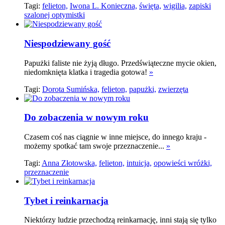
Tagi:
felieton,
Iwona L. Konieczna,
święta,
wigilia,
zapiski
szalonej optymistki
Niespodziewany gość
Papużki faliste nie żyją długo. Przedświąteczne mycie okien,
niedomknięta klatka i tragedia gotowa!
»
Tagi:
Dorota Sumińska,
felieton,
papużki,
zwierzęta
Do zobaczenia w nowym roku
Czasem coś nas ciągnie w inne miejsce, do innego kraju -
możemy spotkać tam swoje przeznaczenie...
»
Tagi:
Anna Złotowska,
felieton,
intuicja,
opowieści wróżki,
przeznaczenie
Tybet i reinkarnacja
Niektórzy ludzie przechodzą reinkarnację, inni stają się tylko