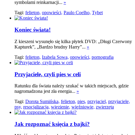
symbolami reinkarnacji...
»
Tagi:
felieton,
opowieści,
Paulo Coelho,
Tybet
Koniec świata!
Z kieszeni wysunęło się kilka płytek DVD: „Długi Czerwony
Kapturek”, „Bardzo brudny Harry”...
»
Tagi:
felieton,
Izabela Sowa,
opowieści,
pornografia
Przyjaciele, czyli pies w celi
Ratunku dla świata należy szukać w takich miejscach, gdzie
nagromadzona jest zła energia...
»
Tagi:
Dorota Sumińska,
felieton,
pies,
przyjaciel,
przyjaciele,
psy,
resocjalizacja,
więzienie,
więźniowie,
zwierzęta
Jak rozpoznać księcia z bajki?