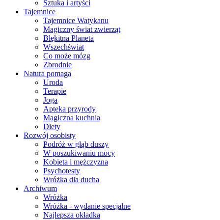
Sztuka i artyści
Tajemnice
Tajemnice Watykanu
Magiczny świat zwierząt
Błękitna Planeta
Wszechświat
Co może mózg
Zbrodnie
Natura pomaga
Uroda
Terapie
Joga
Apteka przyrody
Magiczna kuchnia
Diety
Rozwój osobisty
Podróż w głąb duszy
W poszukiwaniu mocy
Kobieta i mężczyzna
Psychotesty
Wróżka dla ducha
Archiwum
Wróżka
Wróżka - wydanie specjalne
Najlepsza okładka