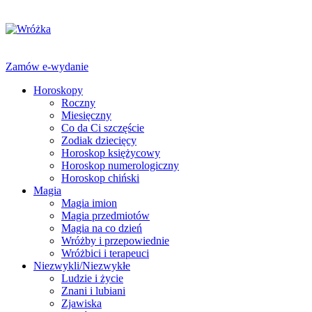
Zamów e-wydanie
Horoskopy
Roczny
Miesięczny
Co da Ci szczęście
Zodiak dziecięcy
Horoskop księżycowy
Horoskop numerologiczny
Horoskop chiński
Magia
Magia imion
Magia przedmiotów
Magia na co dzień
Wróżby i przepowiednie
Wróżbici i terapeuci
Niezwykli/Niezwykłe
Ludzie i życie
Znani i lubiani
Zjawiska