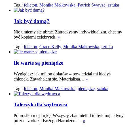
Tagi:
felieton,
Monika Małkowska,
Patrick Swayze,
sztuka
Jak być damą?
Nie umiemy się ubrać. Zatraciłyśmy indywidualizm, chcemy
być kopiami celebrytek.
»
Tagi:
felieton,
Grace Kelly,
Monika Małkowska,
sztuka
Ile warte są pieniądze
Wyglądasz jak milion dolarów – powiedział mi kiedyś
chłopak. Zawahałam się. Materialista…
»
Tagi:
felieton,
Monika Małkowska,
pieniądze,
sztuka
Talerzyk dla wędrowca
Poprosił o moją rękę. Wszyscy zbaranieli. I to był mój jedyny
prezent z okazji Bożego Narodzenia...
»