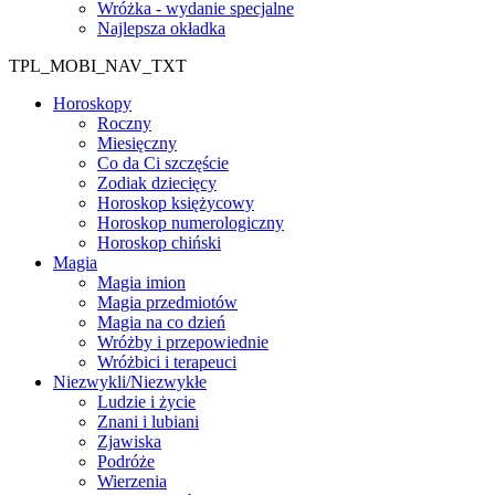
Wróżka - wydanie specjalne
Najlepsza okładka
TPL_MOBI_NAV_TXT
Horoskopy
Roczny
Miesięczny
Co da Ci szczęście
Zodiak dziecięcy
Horoskop księżycowy
Horoskop numerologiczny
Horoskop chiński
Magia
Magia imion
Magia przedmiotów
Magia na co dzień
Wróżby i przepowiednie
Wróżbici i terapeuci
Niezwykli/Niezwykłe
Ludzie i życie
Znani i lubiani
Zjawiska
Podróże
Wierzenia