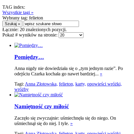
TAG index:
Wszystkie tagi »
Wybrany tag:
felieton
Łącznie:
20
znalezionych pozycji.
Pokaż # wyników na stronie:
Pomiędzy…
Anna nigdy nie dowiedziała się o „tym jednym razie”. Po
odejściu Czarka kochała go nawet bardziej...
»
Tagi:
Anna Złotowska,
felieton,
karty,
opowieści wróżki,
wróżby
Namiętność czy miłość
Zaczęło się zwyczajnie: uśmiechnęła się do niego. On
uśmiechnął się do niej. I tyle.
»
Tagi:
Anna Złotowska,
felieton,
karty,
opowieści wróżki,