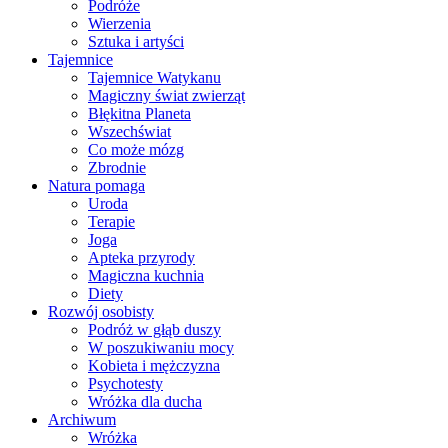
Podróże
Wierzenia
Sztuka i artyści
Tajemnice
Tajemnice Watykanu
Magiczny świat zwierząt
Błękitna Planeta
Wszechświat
Co może mózg
Zbrodnie
Natura pomaga
Uroda
Terapie
Joga
Apteka przyrody
Magiczna kuchnia
Diety
Rozwój osobisty
Podróż w głąb duszy
W poszukiwaniu mocy
Kobieta i mężczyzna
Psychotesty
Wróżka dla ducha
Archiwum
Wróżka