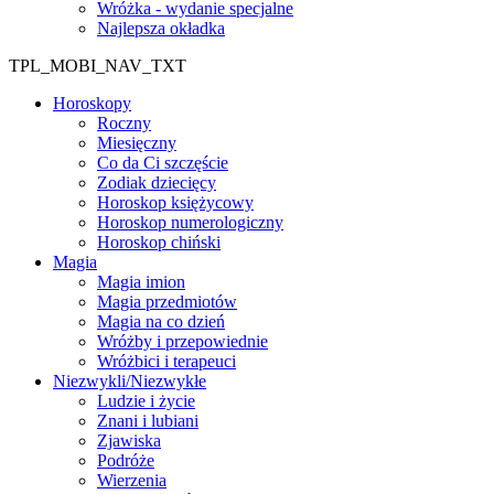
Wróżka - wydanie specjalne
Najlepsza okładka
TPL_MOBI_NAV_TXT
Horoskopy
Roczny
Miesięczny
Co da Ci szczęście
Zodiak dziecięcy
Horoskop księżycowy
Horoskop numerologiczny
Horoskop chiński
Magia
Magia imion
Magia przedmiotów
Magia na co dzień
Wróżby i przepowiednie
Wróżbici i terapeuci
Niezwykli/Niezwykłe
Ludzie i życie
Znani i lubiani
Zjawiska
Podróże
Wierzenia