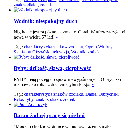
znak zodiaku,
zodiak
Wodnik: niespokojny duch
Nigdy nie jest za późno na zmiany. Oprah Winfrey zaczęła od
nowa w wieku 57 lat!!
»
Tagi:
charakterystyka znaków zodiaku,
Oprah Winfrey,
Stanisław Gieżyński,
telewizja,
Wodnik,
zodiak
Ryby: dzikość, sława, cierpliwość
RYBY mają pociąg do spraw niewyjaśnionych: Olbrychski
rozmawiał o roli... z duchem Cybulskiego!
»
Tagi:
charakterystyka znaków zodiaku,
Daniel Olbrychski,
Ryba,
ryby,
znaki zodiaku,
zodiak
Baran żadnej pracy się nie boi
"Mogłem chodzić w grupce wampirów, razem z mało