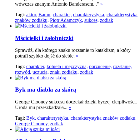
wówczas znanym Antonio Banderasem..."
»
Tagi:
aktor,
Baran,
charakter,
charakterystyka,
charakterystyka
znaków zodiaku,
Piotr Adamczyk,
sukces,
zodiak
Mścicielki i żałobniczki
Sprawdź, dla którego znaku rozstanie to kataklizm, a który
potrafi szybko dojść do siebie.
»
Tagi:
charakter,
kobieta i mężczyzna,
porzucenie,
rozstanie,
rozwód,
uczucia,
znaki zodiaku,
zodiak
Byk ma diabła za skórą
George Clooney sukcesu doczekał dzięki byczej cierpliwości.
Uroda mu przeszkadzała...
»
Tagi:
Byk,
charakterystyka,
charakterystyka znaków zodiaku,
George Clooney,
zodiak