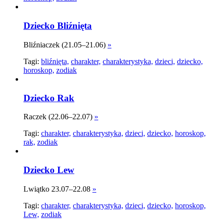
Dziecko Bliźnięta
Bliźniaczek (21.05–21.06)
»
Tagi:
bliźnięta,
charakter,
charakterystyka,
dzieci,
dziecko,
horoskop,
zodiak
Dziecko Rak
Raczek (22.06–22.07)
»
Tagi:
charakter,
charakterystyka,
dzieci,
dziecko,
horoskop,
rak,
zodiak
Dziecko Lew
Lwiątko 23.07–22.08
»
Tagi:
charakter,
charakterystyka,
dzieci,
dziecko,
horoskop,
Lew,
zodiak