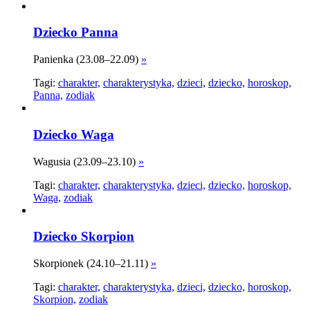
Dziecko Panna
Panienka (23.08–22.09)
»
Tagi:
charakter,
charakterystyka,
dzieci,
dziecko,
horoskop,
Panna,
zodiak
Dziecko Waga
Wagusia (23.09–23.10)
»
Tagi:
charakter,
charakterystyka,
dzieci,
dziecko,
horoskop,
Waga,
zodiak
Dziecko Skorpion
Skorpionek (24.10–21.11)
»
Tagi:
charakter,
charakterystyka,
dzieci,
dziecko,
horoskop,
Skorpion,
zodiak