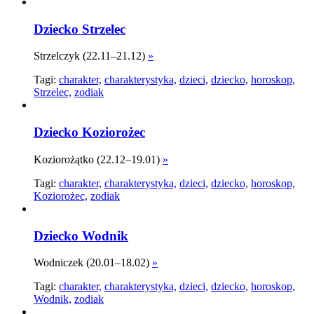
Dziecko Strzelec
Strzelczyk (22.11–21.12)
»
Tagi:
charakter,
charakterystyka,
dzieci,
dziecko,
horoskop,
Strzelec,
zodiak
Dziecko Koziorożec
Koziorożątko (22.12–19.01)
»
Tagi:
charakter,
charakterystyka,
dzieci,
dziecko,
horoskop,
Koziorożec,
zodiak
Dziecko Wodnik
Wodniczek (20.01–18.02)
»
Tagi:
charakter,
charakterystyka,
dzieci,
dziecko,
horoskop,
Wodnik,
zodiak