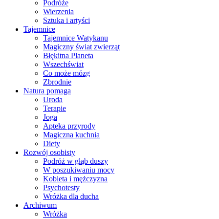
Podróże
Wierzenia
Sztuka i artyści
Tajemnice
Tajemnice Watykanu
Magiczny świat zwierząt
Błękitna Planeta
Wszechświat
Co może mózg
Zbrodnie
Natura pomaga
Uroda
Terapie
Joga
Apteka przyrody
Magiczna kuchnia
Diety
Rozwój osobisty
Podróż w głąb duszy
W poszukiwaniu mocy
Kobieta i mężczyzna
Psychotesty
Wróżka dla ducha
Archiwum
Wróżka