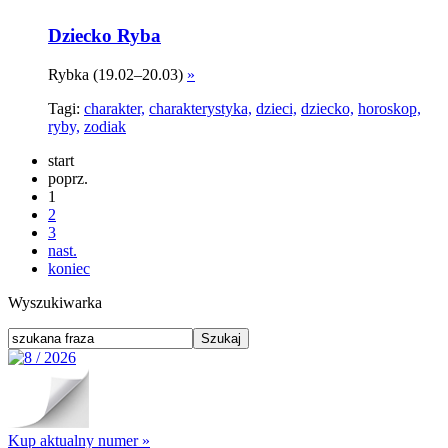
Dziecko Ryba
Rybka (19.02–20.03)
»
Tagi:
charakter,
charakterystyka,
dzieci,
dziecko,
horoskop,
ryby,
zodiak
start
poprz.
1
2
3
nast.
koniec
Wyszukiwarka
Kup aktualny numer »