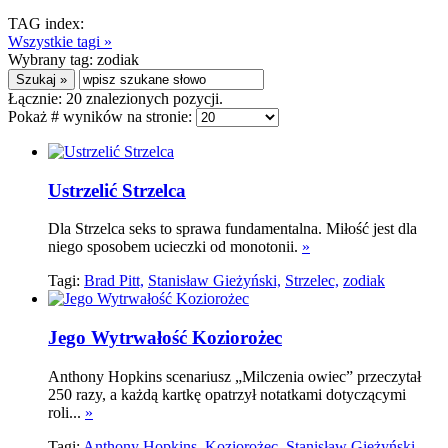
TAG index:
Wszystkie tagi »
Wybrany tag:
zodiak
Łącznie:
20
znalezionych pozycji.
Pokaż # wyników na stronie:
Ustrzelić Strzelca
Dla Strzelca seks to sprawa fundamentalna. Miłość jest dla
niego sposobem ucieczki od monotonii.
»
Tagi:
Brad Pitt,
Stanisław Gieżyński,
Strzelec,
zodiak
Jego Wytrwałość Koziorożec
Anthony Hopkins scenariusz „Milczenia owiec” przeczytał
250 razy, a każdą kartkę opatrzył notatkami dotyczącymi
roli...
»
Tagi:
Anthony Hopkins,
Koziorożec,
Stanisław Gieżyński,