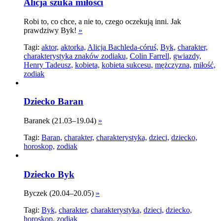
Alicja szuka miłości
Robi to, co chce, a nie to, czego oczekują inni. Jak
prawdziwy Byk!
»
Tagi:
aktor,
aktorka,
Alicja Bachleda-córuś,
Byk,
charakter,
charakterystyka znaków zodiaku,
Colin Farrell,
gwiazdy,
Henry Tadeusz,
kobieta,
kobieta sukcesu,
mężczyzna,
miłość,
zodiak
Dziecko Baran
Baranek (21.03–19.04)
»
Tagi:
Baran,
charakter,
charakterystyka,
dzieci,
dziecko,
horoskop,
zodiak
Dziecko Byk
Byczek (20.04–20.05)
»
Tagi:
Byk,
charakter,
charakterystyka,
dzieci,
dziecko,
horoskop,
zodiak