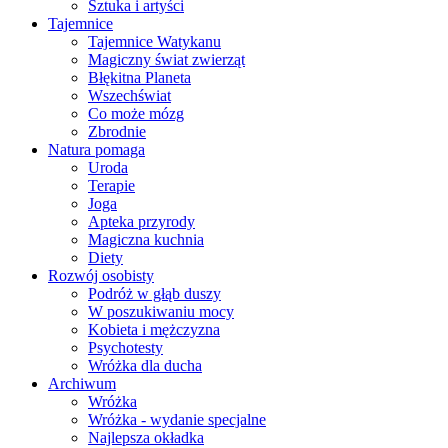
Sztuka i artyści
Tajemnice
Tajemnice Watykanu
Magiczny świat zwierząt
Błękitna Planeta
Wszechświat
Co może mózg
Zbrodnie
Natura pomaga
Uroda
Terapie
Joga
Apteka przyrody
Magiczna kuchnia
Diety
Rozwój osobisty
Podróż w głąb duszy
W poszukiwaniu mocy
Kobieta i mężczyzna
Psychotesty
Wróżka dla ducha
Archiwum
Wróżka
Wróżka - wydanie specjalne
Najlepsza okładka