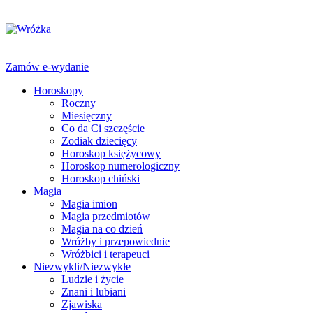
Zamów e-wydanie
Horoskopy
Roczny
Miesięczny
Co da Ci szczęście
Zodiak dziecięcy
Horoskop księżycowy
Horoskop numerologiczny
Horoskop chiński
Magia
Magia imion
Magia przedmiotów
Magia na co dzień
Wróżby i przepowiednie
Wróżbici i terapeuci
Niezwykli/Niezwykłe
Ludzie i życie
Znani i lubiani
Zjawiska