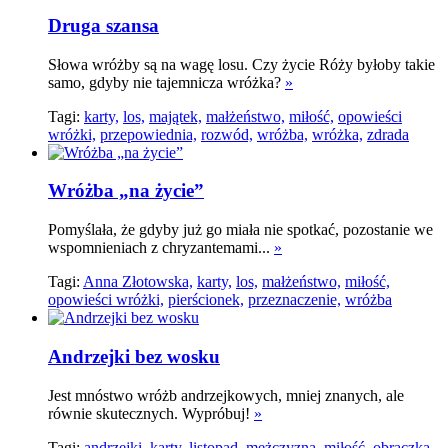
Druga szansa
Słowa wróżby są na wagę losu. Czy życie Róży byłoby takie
samo, gdyby nie tajemnicza wróżka?
»
Tagi:
karty,
los,
majątek,
małżeństwo,
miłość,
opowieści
wróżki,
przepowiednia,
rozwód,
wróżba,
wróżka,
zdrada
Wróżba „na życie”
Pomyślała, że gdyby już go miała nie spotkać, pozostanie we
wspomnieniach z chryzantemami...
»
Tagi:
Anna Złotowska,
karty,
los,
małżeństwo,
miłość,
opowieści wróżki,
pierścionek,
przeznaczenie,
wróżba
Andrzejki bez wosku
Jest mnóstwo wróżb andrzejkowych, mniej znanych, ale
równie skutecznych. Wypróbuj!
»
Tagi:
andrzejki,
karty,
listopad,
mężczyzna,
miłość,
obrączka,