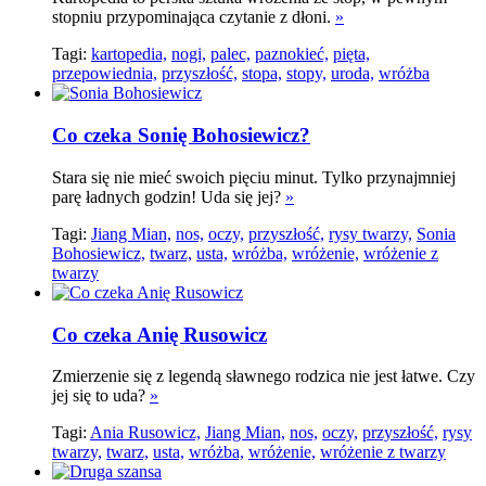
stopniu przypominająca czytanie z dłoni.
»
Tagi:
kartopedia,
nogi,
palec,
paznokieć,
pięta,
przepowiednia,
przyszłość,
stopa,
stopy,
uroda,
wróżba
Co czeka Sonię Bohosiewicz?
Stara się nie mieć swoich pięciu minut. Tylko przynajmniej
parę ładnych godzin! Uda się jej?
»
Tagi:
Jiang Mian,
nos,
oczy,
przyszłość,
rysy twarzy,
Sonia
Bohosiewicz,
twarz,
usta,
wróżba,
wróżenie,
wróżenie z
twarzy
Co czeka Anię Rusowicz
Zmierzenie się z legendą sławnego rodzica nie jest łatwe. Czy
jej się to uda?
»
Tagi:
Ania Rusowicz,
Jiang Mian,
nos,
oczy,
przyszłość,
rysy
twarzy,
twarz,
usta,
wróżba,
wróżenie,
wróżenie z twarzy