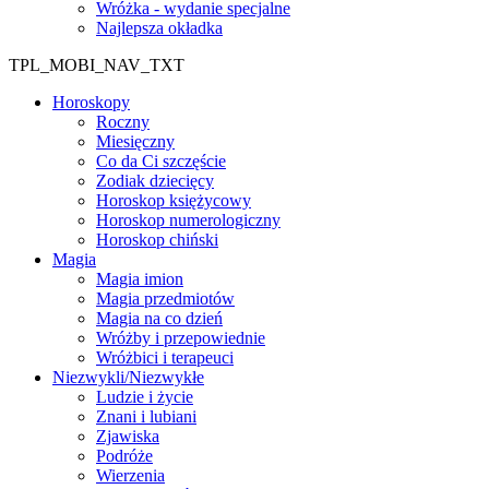
Wróżka - wydanie specjalne
Najlepsza okładka
TPL_MOBI_NAV_TXT
Horoskopy
Roczny
Miesięczny
Co da Ci szczęście
Zodiak dziecięcy
Horoskop księżycowy
Horoskop numerologiczny
Horoskop chiński
Magia
Magia imion
Magia przedmiotów
Magia na co dzień
Wróżby i przepowiednie
Wróżbici i terapeuci
Niezwykli/Niezwykłe
Ludzie i życie
Znani i lubiani
Zjawiska
Podróże
Wierzenia