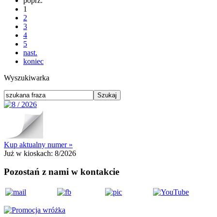
poprz.
1
2
3
4
5
nast.
koniec
Wyszukiwarka
Kup aktualny numer »
Już w kioskach:
8/2026
Pozostań z nami w kontakcie