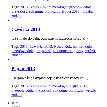
Tagi:
2013,
Nowy Rok,
numerologia,
przepowiednia,
przyszłość,
rok numerologiczny,
Trójka 2013,
wróżba,
zmiana
Czwórka 2013
Idź śmiało do celu, odważnym szczęście sprzyja!
»
Tagi:
2013,
Czwórka 2013,
Nowy Rok,
numerologia,
przepowiednia,
przyszłość,
rok numerologiczny,
wróżba,
zmiana
Piątka 2013
Cierpliwością i dyplomacją osiągniesz każdy cel!
»
Tagi:
2013,
Nowy Rok,
numerologia,
Piątka 2013,
przepowiednia,
przyszłość,
rok numerologiczny,
wróżba,
zmiana
start