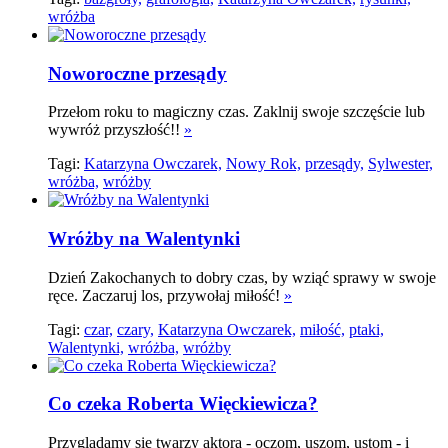
wróżba
Noworoczne przesądy
Przełom roku to magiczny czas. Zaklnij swoje szczęście lub
wywróż przyszłość!!
»
Tagi:
Katarzyna Owczarek,
Nowy Rok,
przesądy,
Sylwester,
wróżba,
wróżby
Wróżby na Walentynki
Dzień Zakochanych to dobry czas, by wziąć sprawy w swoje
ręce. Zaczaruj los, przywołaj miłość!
»
Tagi:
czar,
czary,
Katarzyna Owczarek,
miłość,
ptaki,
Walentynki,
wróżba,
wróżby
Co czeka Roberta Więckiewicza?
Przyglądamy się twarzy aktora - oczom, uszom, ustom - i