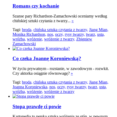
Romans czy kochanie
Szanse pary Richardson-Zamachowski oceniamy według
chińskiej sztuki czytania z twarzy...
»
Tagi:
broda,
chińska sztuka czytania z twarzy,
Jiang Mian,
Monika Richardson,
nos,
oczy,
rysy twarzy,
twarz,
usta,
wróżba,
wróżenie,
wróżenie z twarzy,
Zbigniew
Zamachowski
Co czeka Joannę Koroniewską?
W życiu prywatnym - rozstanie, w zawodowym - rozwkit.
Czy aktorka osiągnie równowagę?
»
Tagi:
broda,
chińska sztuka czytania z twarzy,
Jiang Mian,
Joanna Koroniewska,
nos,
oczy,
rysy twarzy,
twarz,
usta,
wróżba,
wróżenie,
wróżenie z twarzy
Stopa prawdę ci powie
Kartopedia to perska sztuka wróżenia ze stóp, w pewnym