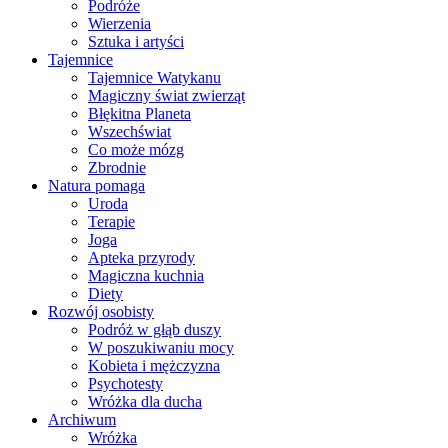
Podróże
Wierzenia
Sztuka i artyści
Tajemnice
Tajemnice Watykanu
Magiczny świat zwierząt
Błękitna Planeta
Wszechświat
Co może mózg
Zbrodnie
Natura pomaga
Uroda
Terapie
Joga
Apteka przyrody
Magiczna kuchnia
Diety
Rozwój osobisty
Podróż w głąb duszy
W poszukiwaniu mocy
Kobieta i mężczyzna
Psychotesty
Wróżka dla ducha
Archiwum
Wróżka