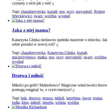
czytamy z nich jak z nut!
»
Tagi:
charakterystyka,
kształt,
nos,
oczy,
przyszłość,
Robert
Więckiewicz,
twarz,
wróżba,
wygląd
Jaka z niej mama?
Katarzyna Glinka niedawno spełniła marzenie o dziecku. Jak
sobie poradzi w nowej roli?
»
Tagi:
charakterystyka,
Katarzyna Glinka,
kształt,
macierzyństwo,
matka,
nos,
oczy,
przyszłość,
twarz,
wróżba,
wygląd
Drzewa i miłość
Miłości po grób? Małżeństwo? Magiczne właściwości drzew
pomogą osiągnąć to, o czym marzysz!
»
Tagi:
buk,
drzewo,
grusza,
jabłoń,
jarzębina,
jawor,
jesion,
jodła,
klon,
miłość,
morela,
wiśnia,
wróżba