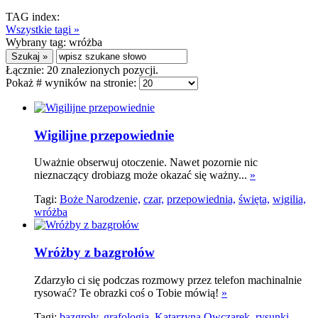
TAG index:
Wszystkie tagi »
Wybrany tag:
wróżba
Łącznie:
20
znalezionych pozycji.
Pokaż # wyników na stronie:
Wigilijne przepowiednie
Uważnie obserwuj otoczenie. Nawet pozornie nic
nieznaczący drobiazg może okazać się ważny...
»
Tagi:
Boże Narodzenie,
czar,
przepowiednia,
święta,
wigilia,
wróżba
Wróżby z bazgrołów
Zdarzyło ci się podczas rozmowy przez telefon machinalnie
rysować? Te obrazki coś o Tobie mówią!
»
Tagi:
bazgroły,
grafologia,
Katarzyna Owczarek,
rysunki,