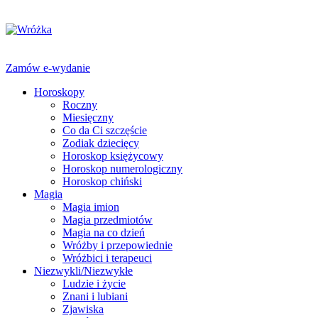
Zamów e-wydanie
Horoskopy
Roczny
Miesięczny
Co da Ci szczęście
Zodiak dziecięcy
Horoskop księżycowy
Horoskop numerologiczny
Horoskop chiński
Magia
Magia imion
Magia przedmiotów
Magia na co dzień
Wróżby i przepowiednie
Wróżbici i terapeuci
Niezwykli/Niezwykłe
Ludzie i życie
Znani i lubiani
Zjawiska