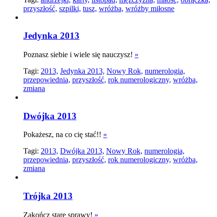
przyszłość,
szpilki,
tusz,
wróżba,
wróżby miłosne
Jedynka 2013
Poznasz siebie i wiele się nauczysz!
»
Tagi:
2013,
Jedynka 2013,
Nowy Rok,
numerologia,
przepowiednia,
przyszłość,
rok numerologiczny,
wróżba,
zmiana
Dwójka 2013
Pokażesz, na co cię stać!!
»
Tagi:
2013,
Dwójka 2013,
Nowy Rok,
numerologia,
przepowiednia,
przyszłość,
rok numerologiczny,
wróżba,
zmiana
Trójka 2013
Zakończ stare sprawy!
»