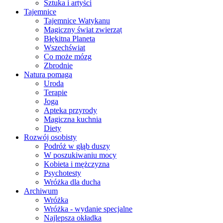
Sztuka i artyści
Tajemnice
Tajemnice Watykanu
Magiczny świat zwierząt
Błękitna Planeta
Wszechświat
Co może mózg
Zbrodnie
Natura pomaga
Uroda
Terapie
Joga
Apteka przyrody
Magiczna kuchnia
Diety
Rozwój osobisty
Podróż w głąb duszy
W poszukiwaniu mocy
Kobieta i mężczyzna
Psychotesty
Wróżka dla ducha
Archiwum
Wróżka
Wróżka - wydanie specjalne
Najlepsza okładka