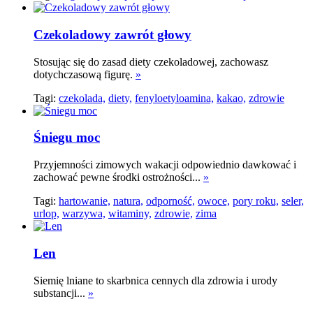
Czekoladowy zawrót głowy
Stosując się do zasad diety czekoladowej, zachowasz
dotychczasową figurę.
»
Tagi:
czekolada,
diety,
fenyloetyloamina,
kakao,
zdrowie
Śniegu moc
Przyjemności zimowych wakacji odpowiednio dawkować i
zachować pewne środki ostrożności...
»
Tagi:
hartowanie,
natura,
odporność,
owoce,
pory roku,
seler,
urlop,
warzywa,
witaminy,
zdrowie,
zima
Len
Siemię lniane to skarbnica cennych dla zdrowia i urody
substancji...
»