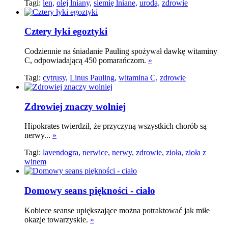
Tagi:
len,
olej lniany,
siemię lniane,
uroda,
zdrowie
Cztery łyki egoztyki
Codziennie na śniadanie Pauling spożywał dawkę witaminy
C, odpowiadającą 450 pomarańczom.
»
Tagi:
cytrusy,
Linus Pauling,
witamina C,
zdrowie
Zdrowiej znaczy wolniej
Hipokrates twierdził, że przyczyną wszystkich chorób są
nerwy...
»
Tagi:
lavendogra,
nerwice,
nerwy,
zdrowie,
zioła,
zioła z
winem
Domowy seans piękności - ciało
Kobiece seanse upiększające można potraktować jak miłe
okazje towarzyskie.
»