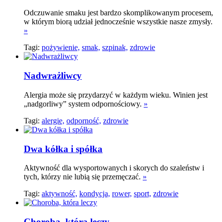
Odczuwanie smaku jest bardzo skomplikowanym procesem,
w którym biorą udział jednocześnie wszystkie nasze zmysły.
»
Tagi:
pożywienie,
smak,
szpinak,
zdrowie
Nadwrażliwcy
Alergia może się przydarzyć w każdym wieku. Winien jest
„nadgorliwy” system odpornościowy.
»
Tagi:
alergie,
odporność,
zdrowie
Dwa kółka i spółka
Aktywność dla wysportowanych i skorych do szaleństw i
tych, którzy nie lubią się przemęczać.
»
Tagi:
aktywność,
kondycja,
rower,
sport,
zdrowie
Choroba, która leczy