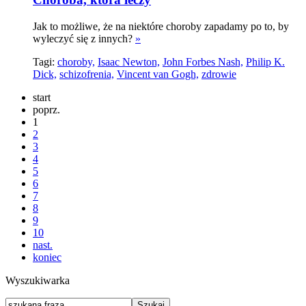
Jak to możliwe, że na niektóre choroby zapadamy po to, by
wyleczyć się z innych?
»
Tagi:
choroby,
Isaac Newton,
John Forbes Nash,
Philip K.
Dick,
schizofrenia,
Vincent van Gogh,
zdrowie
start
poprz.
1
2
3
4
5
6
7
8
9
10
nast.
koniec
Wyszukiwarka