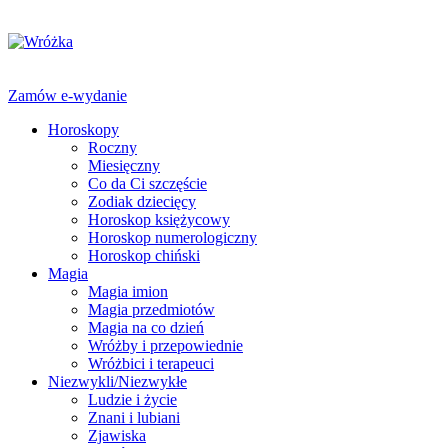
Zamów e-wydanie
Horoskopy
Roczny
Miesięczny
Co da Ci szczęście
Zodiak dziecięcy
Horoskop księżycowy
Horoskop numerologiczny
Horoskop chiński
Magia
Magia imion
Magia przedmiotów
Magia na co dzień
Wróżby i przepowiednie
Wróżbici i terapeuci
Niezwykli/Niezwykłe
Ludzie i życie
Znani i lubiani
Zjawiska