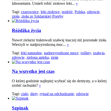
laborantami. Umieli robić ziołowe leki...
»
Tagi:
czarownice,
leki ziołowe,
podróż,
Polska,
zdrowie,
zioła,
zioła ze Szklarskiej Poręby
Różdżka życia
Nawet zielarze traktowali szałwię inaczej niż pozostałe zioła.
Wierzyli w nadprzyrodzoną moc...
»
Tagi:
leki naturalne,
nadprzyrodzone moce,
rośliny,
szałwia,
zdrowie,
zielona apteka,
zioła
Na wszystko jest czas
O której godzinie najlepiej wybrać się do dentysty, a o której
zrobić rachunki?
»
Tagi:
ciało,
diety,
rytuał na odchudzanie,
zdrowie
Szpinak