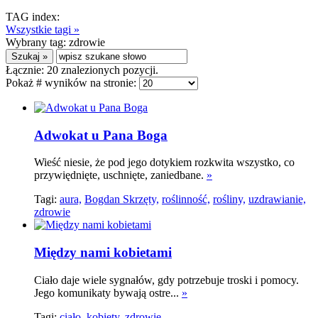
TAG index:
Wszystkie tagi »
Wybrany tag:
zdrowie
Łącznie:
20
znalezionych pozycji.
Pokaż # wyników na stronie:
Adwokat u Pana Boga
Wieść niesie, że pod jego dotykiem rozkwita wszystko, co
przywiędnięte, uschnięte, zaniedbane.
»
Tagi:
aura,
Bogdan Skrzęty,
roślinność,
rośliny,
uzdrawianie,
zdrowie
Między nami kobietami
Ciało daje wiele sygnałów, gdy potrzebuje troski i pomocy.
Jego komunikaty bywają ostre...
»
Tagi:
ciało,
kobiety,
zdrowie