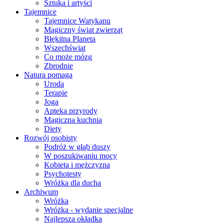
Sztuka i artyści
Tajemnice
Tajemnice Watykanu
Magiczny świat zwierząt
Błękitna Planeta
Wszechświat
Co może mózg
Zbrodnie
Natura pomaga
Uroda
Terapie
Joga
Apteka przyrody
Magiczna kuchnia
Diety
Rozwój osobisty
Podróż w głąb duszy
W poszukiwaniu mocy
Kobieta i mężczyzna
Psychotesty
Wróżka dla ducha
Archiwum
Wróżka
Wróżka - wydanie specjalne
Najlepsza okładka