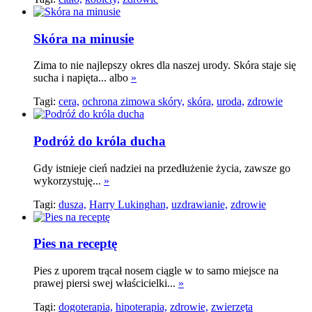
Skóra na minusie
Zima to nie najlepszy okres dla naszej urody. Skóra staje się
sucha i napięta... albo
»
Tagi:
cera,
ochrona zimowa skóry,
skóra,
uroda,
zdrowie
Podróż do króla ducha
Gdy istnieje cień nadziei na przedłużenie życia, zawsze go
wykorzystuję...
»
Tagi:
dusza,
Harry Lukinghan,
uzdrawianie,
zdrowie
Pies na receptę
Pies z uporem trącał nosem ciągle w to samo miejsce na
prawej piersi swej właścicielki...
»
Tagi:
dogoterapia,
hipoterapia,
zdrowie,
zwierzęta