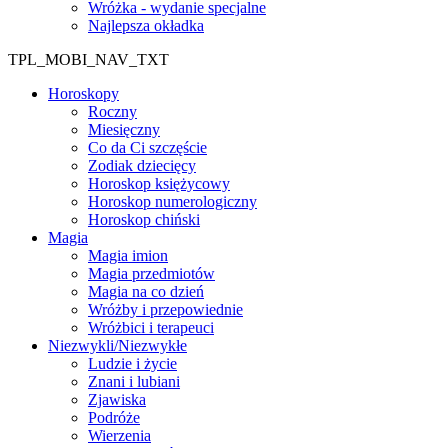
Wróżka - wydanie specjalne
Najlepsza okładka
TPL_MOBI_NAV_TXT
Horoskopy
Roczny
Miesięczny
Co da Ci szczęście
Zodiak dziecięcy
Horoskop księżycowy
Horoskop numerologiczny
Horoskop chiński
Magia
Magia imion
Magia przedmiotów
Magia na co dzień
Wróżby i przepowiednie
Wróżbici i terapeuci
Niezwykli/Niezwykłe
Ludzie i życie
Znani i lubiani
Zjawiska
Podróże
Wierzenia