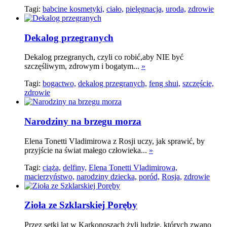
Tagi:
babcine kosmetyki,
ciało,
pielęgnacja,
uroda,
zdrowie
Dekalog przegranych
Dekalog przegranych, czyli co robić,aby NIE być
szczęśliwym, zdrowym i bogatym...
»
Tagi:
bogactwo,
dekalog przegranych,
feng shui,
szczęście,
zdrowie
Narodziny na brzegu morza
Elena Tonetti Vladimirowa z Rosji uczy, jak sprawić, by
przyjście na świat małego człowieka...
»
Tagi:
ciąża,
delfiny,
Elena Tonetti Vladimirowa,
macierzyństwo,
narodziny dziecka,
poród,
Rosja,
zdrowie
Zioła ze Szklarskiej Poręby
Przez setki lat w Karkonoszach żyli ludzie, których zwano