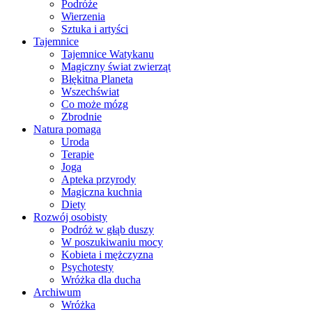
Podróże
Wierzenia
Sztuka i artyści
Tajemnice
Tajemnice Watykanu
Magiczny świat zwierząt
Błękitna Planeta
Wszechświat
Co może mózg
Zbrodnie
Natura pomaga
Uroda
Terapie
Joga
Apteka przyrody
Magiczna kuchnia
Diety
Rozwój osobisty
Podróż w głąb duszy
W poszukiwaniu mocy
Kobieta i mężczyzna
Psychotesty
Wróżka dla ducha
Archiwum
Wróżka