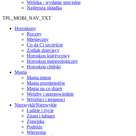
Wróżka - wydanie specjalne
Najlepsza okładka
TPL_MOBI_NAV_TXT
Horoskopy
Roczny
Miesięczny
Co da Ci szczęście
Zodiak dziecięcy
Horoskop księżycowy
Horoskop numerologiczny
Horoskop chiński
Magia
Magia imion
Magia przedmiotów
Magia na co dzień
Wróżby i przepowiednie
Wróżbici i terapeuci
Niezwykli/Niezwykłe
Ludzie i życie
Znani i lubiani
Zjawiska
Podróże
Wierzenia