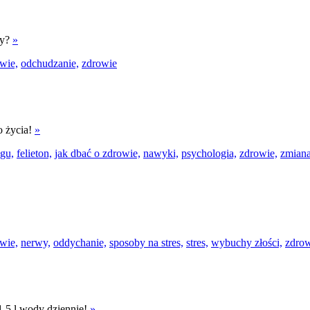
ty?
»
wie,
odchudzanie,
zdrowie
o życia!
»
zgu,
felieton,
jak dbać o zdrowie,
nawyki,
psychologia,
zdrowie,
zmian
wie,
nerwy,
oddychanie,
sposoby na stres,
stres,
wybuchy złości,
zdrow
1,5 l wody dziennie!
»