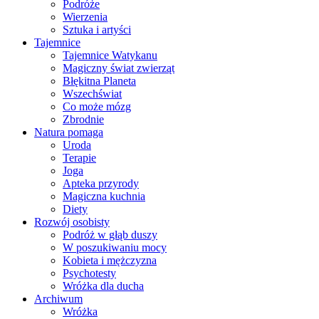
Podróże
Wierzenia
Sztuka i artyści
Tajemnice
Tajemnice Watykanu
Magiczny świat zwierząt
Błękitna Planeta
Wszechświat
Co może mózg
Zbrodnie
Natura pomaga
Uroda
Terapie
Joga
Apteka przyrody
Magiczna kuchnia
Diety
Rozwój osobisty
Podróż w głąb duszy
W poszukiwaniu mocy
Kobieta i mężczyzna
Psychotesty
Wróżka dla ducha
Archiwum
Wróżka