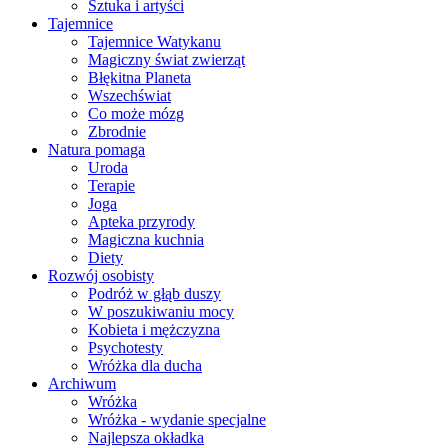
Sztuka i artyści
Tajemnice
Tajemnice Watykanu
Magiczny świat zwierząt
Błękitna Planeta
Wszechświat
Co może mózg
Zbrodnie
Natura pomaga
Uroda
Terapie
Joga
Apteka przyrody
Magiczna kuchnia
Diety
Rozwój osobisty
Podróż w głąb duszy
W poszukiwaniu mocy
Kobieta i mężczyzna
Psychotesty
Wróżka dla ducha
Archiwum
Wróżka
Wróżka - wydanie specjalne
Najlepsza okładka