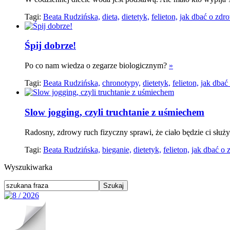
Tagi:
Beata Rudzińska,
dieta,
dietetyk,
felieton,
jak dbać o zdro
Śpij dobrze!
Po co nam wiedza o zegarze biologicznym?
»
Tagi:
Beata Rudzińska,
chronotypy,
dietetyk,
felieton,
jak dbać
Slow jogging, czyli truchtanie z uśmiechem
Radosny, zdrowy ruch fizyczny sprawi, że ciało będzie ci służyć
Tagi:
Beata Rudzińska,
bieganie,
dietetyk,
felieton,
jak dbać o 
Wyszukiwarka