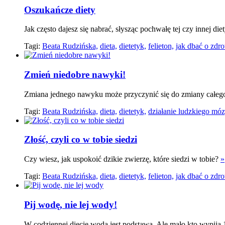
Oszukańcze diety
Jak często dajesz się nabrać, słysząc pochwałę tej czy innej die
Tagi:
Beata Rudzińska,
dieta,
dietetyk,
felieton,
jak dbać o zdro
Zmień niedobre nawyki!
Zmiana jednego nawyku może przyczynić się do zmiany całeg
Tagi:
Beata Rudzińska,
dieta,
dietetyk,
działanie ludzkiego mó
Złość, czyli co w tobie siedzi
Czy wiesz, jak uspokoić dzikie zwierzę, które siedzi w tobie?
»
Tagi:
Beata Rudzińska,
dieta,
dietetyk,
felieton,
jak dbać o zdro
Pij wodę, nie lej wody!
W codziennej diecie woda jest podstawą. Ale mało kto wypija 