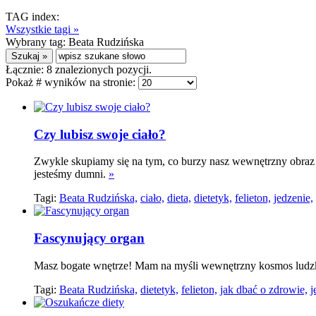
TAG index:
Wszystkie tagi »
Wybrany tag:
Beata Rudzińska
Łącznie:
8
znalezionych pozycji.
Pokaż # wyników na stronie:
Czy lubisz swoje ciało?
Zwykle skupiamy się na tym, co burzy nasz wewnętrzny obraz s
jesteśmy dumni.
»
Tagi:
Beata Rudzińska,
ciało,
dieta,
dietetyk,
felieton,
jedzenie,
Fascynujący organ
Masz bogate wnętrze! Mam na myśli wewnętrzny kosmos ludzkieg
Tagi:
Beata Rudzińska,
dietetyk,
felieton,
jak dbać o zdrowie,
j