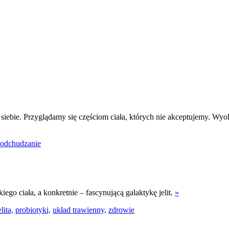
iebie. Przyglądamy się częściom ciała, których nie akceptujemy. Wyol
odchudzanie
o ciała, a konkretnie – fascynującą galaktykę jelit.
»
elita,
probiotyki,
układ trawienny,
zdrowie