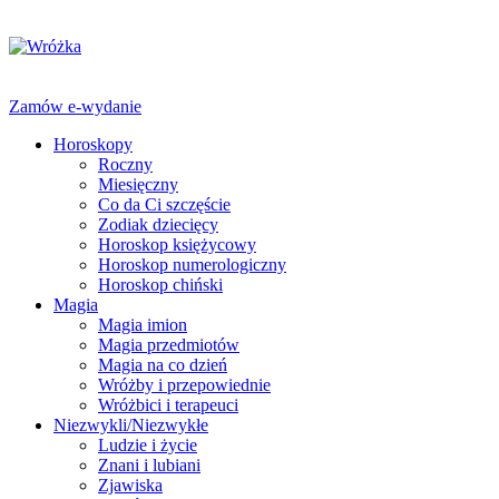
Zamów e-wydanie
Horoskopy
Roczny
Miesięczny
Co da Ci szczęście
Zodiak dziecięcy
Horoskop księżycowy
Horoskop numerologiczny
Horoskop chiński
Magia
Magia imion
Magia przedmiotów
Magia na co dzień
Wróżby i przepowiednie
Wróżbici i terapeuci
Niezwykli/Niezwykłe
Ludzie i życie
Znani i lubiani
Zjawiska