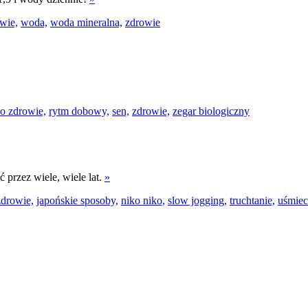
wie,
woda,
woda mineralna,
zdrowie
 o zdrowie,
rytm dobowy,
sen,
zdrowie,
zegar biologiczny
 przez wiele, wiele lat.
»
zdrowie,
japońskie sposoby,
niko niko,
slow jogging,
truchtanie,
uśmiec