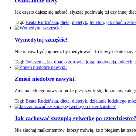
Oszukańcze diety
Jak często dajesz się nabrać, słysząc pochwałę tej czy innej die
Tagi:
Beata Rudzińska,
dieta,
dietetyk,
felieton,
jak dbać o zdro
Wymedytuj szczęście!
Nie musisz być joginem, by medytować. To łatwy i skuteczny s
Tagi:
ćwiczenia,
jak dbać o zdrowie,
joga,
medytacja,
oddech,
Zmień niedobre nawyki!
Zmiana jednego nawyku może przyczynić się do zmiany całeg
Tagi:
Beata Rudzińska,
dieta,
dietetyk,
działanie ludzkiego mó
Jak zachować szczupłą sylwetkę po czterdziestce
Nie słuchaj malkontentów, którzy mówią, że z biegiem lat trzeba