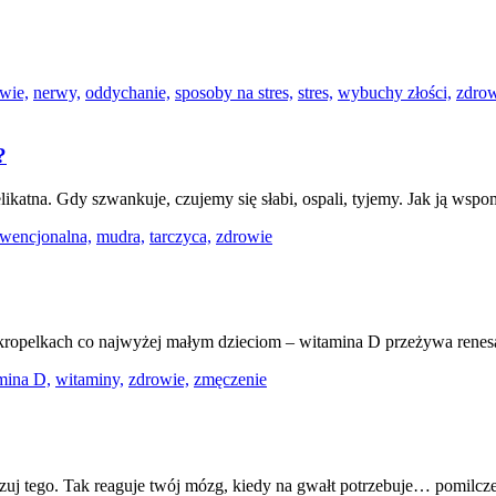
wie,
nerwy,
oddychanie,
sposoby na stres,
stres,
wybuchy złości,
zdrow
?
elikatna. Gdy szwankuje, czujemy się słabi, ospali, tyjemy. Jak ją wsp
wencjonalna,
mudra,
tarczyca,
zdrowie
ropelkach co najwyżej małym dzieciom – witamina D przeżywa renesa
mina D,
witaminy,
zdrowie,
zmęczenie
lizuj tego. Tak reaguje twój mózg, kiedy na gwałt potrzebuje… pomilcz