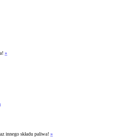
ła!
»
a
eraz innego składu paliwa!
»