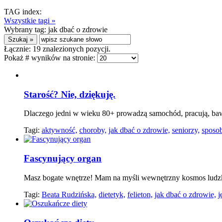
TAG index:
Wszystkie tagi »
Wybrany tag:
jak dbać o zdrowie
Łącznie:
19
znalezionych pozycji.
Pokaż # wyników na stronie:
Starość? Nie, dziękuję.
Dlaczego jedni w wieku 80+ prowadzą samochód, pracują, bawią
Tagi:
aktywność,
choroby,
jak dbać o zdrowie,
seniorzy,
sposo
Fascynujący organ
Masz bogate wnętrze! Mam na myśli wewnętrzny kosmos ludzkieg
Tagi:
Beata Rudzińska,
dietetyk,
felieton,
jak dbać o zdrowie,
j