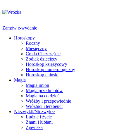
Zamów e-wydanie
Horoskopy
Roczny
Miesięczny
Co da Ci szczęście
Zodiak dziecięcy
Horoskop księżycowy
Horoskop numerologiczny
Horoskop chiński
Magia
Magia imion
Magia przedmiotów
Magia na co dzień
Wróżby i przepowiednie
Wróżbici i terapeuci
Niezwykli/Niezwykłe
Ludzie i życie
Znani i lubiani
Zjawiska