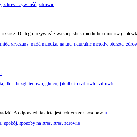
ę,
zdrowa żywność,
zdrowie
e rozkosz. Dlatego przywieź z wakacji słoik miodu lub miodową nalew
miód gryczany,
miód manuka,
natura,
naturalne metody,
pierzga,
zdro
»
ta,
dieta bezglutenowa,
gluten,
jak dbać o zdrowie,
zdrowie
m radzić. A odpowiednia dieta jest jednym ze sposobów.
»
a,
spokój,
sposoby na stres,
stres,
zdrowie