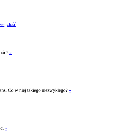
ie,
złość
omóc?
»
ns. Co w niej takiego niezwykłego?
»
eć.
»