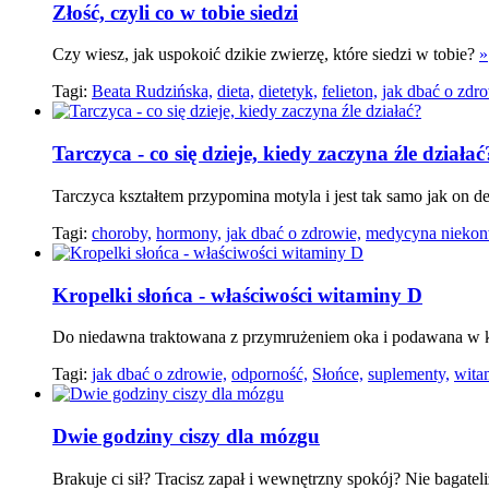
Złość, czyli co w tobie siedzi
Czy wiesz, jak uspokoić dzikie zwierzę, które siedzi w tobie?
»
Tagi:
Beata Rudzińska,
dieta,
dietetyk,
felieton,
jak dbać o zdro
Tarczyca - co się dzieje, kiedy zaczyna źle działać
Tarczyca kształtem przypomina motyla i jest tak samo jak on d
Tagi:
choroby,
hormony,
jak dbać o zdrowie,
medycyna niekon
Kropelki słońca - właściwości witaminy D
Do niedawna traktowana z przymrużeniem oka i podawana w k
Tagi:
jak dbać o zdrowie,
odporność,
Słońce,
suplementy,
wita
Dwie godziny ciszy dla mózgu
Brakuje ci sił? Tracisz zapał i wewnętrzny spokój? Nie bagate