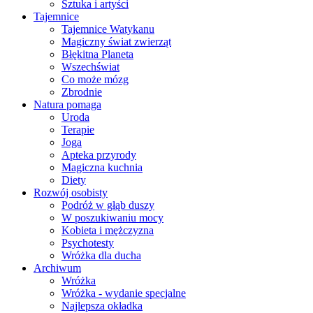
Sztuka i artyści
Tajemnice
Tajemnice Watykanu
Magiczny świat zwierząt
Błękitna Planeta
Wszechświat
Co może mózg
Zbrodnie
Natura pomaga
Uroda
Terapie
Joga
Apteka przyrody
Magiczna kuchnia
Diety
Rozwój osobisty
Podróż w głąb duszy
W poszukiwaniu mocy
Kobieta i mężczyzna
Psychotesty
Wróżka dla ducha
Archiwum
Wróżka
Wróżka - wydanie specjalne
Najlepsza okładka