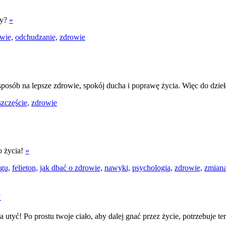
ty?
»
wie,
odchudzanie,
zdrowie
posób na lepsze zdrowie, spokój ducha i poprawę życia. Więc do dzie
szczęście,
zdrowie
o życia!
»
zgu,
felieton,
jak dbać o zdrowie,
nawyki,
psychologia,
zdrowie,
zmian
?
 utyć! Po prostu twoje ciało, aby dalej gnać przez życie, potrzebuje t