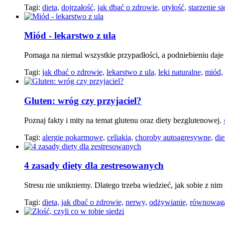
Tagi:
dieta,
dojrzałość,
jak dbać o zdrowie,
otyłość,
starzenie si
Miód - lekarstwo z ula
Pomaga na niemal wszystkie przypadłości, a podniebieniu daj
Tagi:
jak dbać o zdrowie,
lekarstwo z ula,
leki naturalne,
miód,
Gluten: wróg czy przyjaciel?
Poznaj fakty i mity na temat glutenu oraz diety bezglutenowej.
Tagi:
alergie pokarmowe,
celiakia,
choroby autoagresywne,
die
4 zasady diety dla zestresowanych
Stresu nie unikniemy. Dlatego trzeba wiedzieć, jak sobie z ni
Tagi:
dieta,
jak dbać o zdrowie,
nerwy,
odżywianie,
równowag