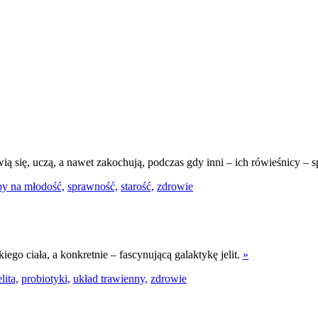
 się, uczą, a nawet zakochują, podczas gdy inni – ich rówieśnicy – s
by na młodość,
sprawność,
starość,
zdrowie
o ciała, a konkretnie – fascynującą galaktykę jelit.
»
elita,
probiotyki,
układ trawienny,
zdrowie