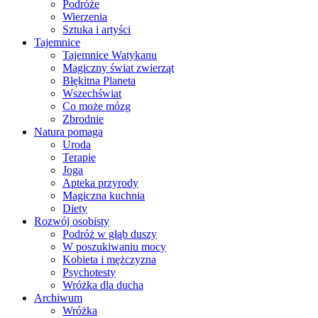
Podróże
Wierzenia
Sztuka i artyści
Tajemnice
Tajemnice Watykanu
Magiczny świat zwierząt
Błękitna Planeta
Wszechświat
Co może mózg
Zbrodnie
Natura pomaga
Uroda
Terapie
Joga
Apteka przyrody
Magiczna kuchnia
Diety
Rozwój osobisty
Podróż w głąb duszy
W poszukiwaniu mocy
Kobieta i mężczyzna
Psychotesty
Wróżka dla ducha
Archiwum
Wróżka