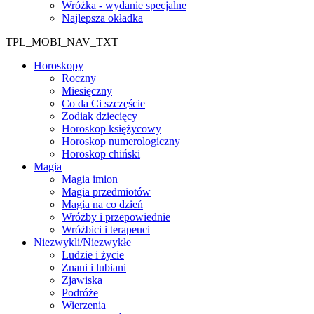
Wróżka - wydanie specjalne
Najlepsza okładka
TPL_MOBI_NAV_TXT
Horoskopy
Roczny
Miesięczny
Co da Ci szczęście
Zodiak dziecięcy
Horoskop księżycowy
Horoskop numerologiczny
Horoskop chiński
Magia
Magia imion
Magia przedmiotów
Magia na co dzień
Wróżby i przepowiednie
Wróżbici i terapeuci
Niezwykli/Niezwykłe
Ludzie i życie
Znani i lubiani
Zjawiska
Podróże
Wierzenia