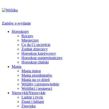
Zamów e-wydanie
Horoskopy
Roczny
Miesięczny
Co da Ci szczęście
Zodiak dziecięcy
Horoskop księżycowy
Horoskop numerologiczny
Horoskop chiński
Magia
Magia imion
Magia przedmiotów
Magia na co dzień
Wróżby i przepowiednie
Wróżbici i terapeuci
Niezwykli/Niezwykłe
Ludzie i życie
Znani i lubiani
Zjawiska