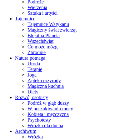
Podróże
Wierzenia
Sztuka i artyści
Tajemnice
Tajemnice Watykanu
Magiczny świat zwierząt
Błękitna Planeta
Wszechświat
Co może mózg
Zbrodnie
Natura pomaga
Uroda
Terapie
Joga
Apteka przyrody
Magiczna kuchnia
Diety
Rozwój osobisty
Podróż w głąb duszy
W poszukiwaniu mocy
Kobieta i mężczyzna
Psychotesty
Wróżka dla ducha
Archiwum
Wróżka