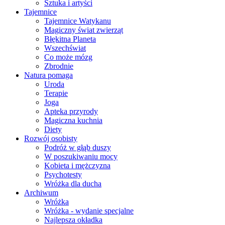
Sztuka i artyści
Tajemnice
Tajemnice Watykanu
Magiczny świat zwierząt
Błękitna Planeta
Wszechświat
Co może mózg
Zbrodnie
Natura pomaga
Uroda
Terapie
Joga
Apteka przyrody
Magiczna kuchnia
Diety
Rozwój osobisty
Podróż w głąb duszy
W poszukiwaniu mocy
Kobieta i mężczyzna
Psychotesty
Wróżka dla ducha
Archiwum
Wróżka
Wróżka - wydanie specjalne
Najlepsza okładka