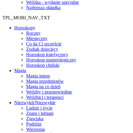
Wróżka - wydanie specjalne
Najlepsza okładka
TPL_MOBI_NAV_TXT
Horoskopy
Roczny
Miesięczny
Co da Ci szczęście
Zodiak dziecięcy
Horoskop księżycowy
Horoskop numerologiczny
Horoskop chiński
Magia
Magia imion
Magia przedmiotów
Magia na co dzień
Wróżby i przepowiednie
Wróżbici i terapeuci
Niezwykli/Niezwykłe
Ludzie i życie
Znani i lubiani
Zjawiska
Podróże
Wierzenia