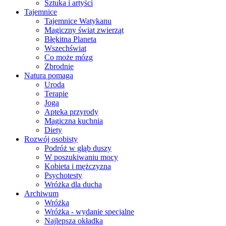
Sztuka i artyści
Tajemnice
Tajemnice Watykanu
Magiczny świat zwierząt
Błękitna Planeta
Wszechświat
Co może mózg
Zbrodnie
Natura pomaga
Uroda
Terapie
Joga
Apteka przyrody
Magiczna kuchnia
Diety
Rozwój osobisty
Podróż w głąb duszy
W poszukiwaniu mocy
Kobieta i mężczyzna
Psychotesty
Wróżka dla ducha
Archiwum
Wróżka
Wróżka - wydanie specjalne
Najlepsza okładka