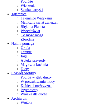
Podróże
Wierzenia
Sztuka i artyści
Tajemnice
Tajemnice Watykanu
Magiczny świat zwierząt
Błękitna Planeta
Wszechświat
Co może mózg
Zbrodnie
Natura pomaga
Uroda
Terapie
Joga
Apteka przyrody
Magiczna kuchnia
Diety
Rozwój osobisty
Podróż w głąb duszy
W poszukiwaniu mocy
Kobieta i mężczyzna
Psychotesty
Wróżka dla ducha
Archiwum
Wróżka