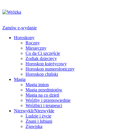
Zamów e-wydanie
Horoskopy
Roczny
Miesięczny
Co da Ci szczęście
Zodiak dziecięcy
Horoskop księżycowy
Horoskop numerologiczny
Horoskop chiński
Magia
Magia imion
Magia przedmiotów
Magia na co dzień
Wróżby i przepowiednie
Wróżbici i terapeuci
Niezwykli/Niezwykłe
Ludzie i życie
Znani i lubiani
Zjawiska