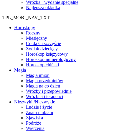
Wróżka - wydanie specjalne
Najlepsza okładka
TPL_MOBI_NAV_TXT
Horoskopy
Roczny
Miesięczny
Co da Ci szczęście
Zodiak dziecięcy
Horoskop księżycowy
Horoskop numerologiczny
Horoskop chiński
Magia
Magia imion
Magia przedmiotów
Magia na co dzień
Wróżby i przepowiednie
Wróżbici i terapeuci
Niezwykli/Niezwykłe
Ludzie i życie
Znani i lubiani
Zjawiska
Podróże
Wierzenia