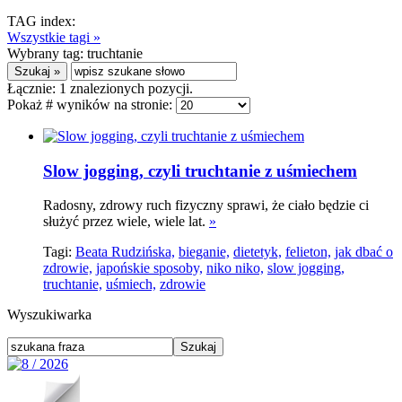
TAG index:
Wszystkie tagi »
Wybrany tag:
truchtanie
Łącznie:
1
znalezionych pozycji.
Pokaż # wyników na stronie:
Slow jogging, czyli truchtanie z uśmiechem
Radosny, zdrowy ruch fizyczny sprawi, że ciało będzie ci
służyć przez wiele, wiele lat.
»
Tagi:
Beata Rudzińska,
bieganie,
dietetyk,
felieton,
jak dbać o
zdrowie,
japońskie sposoby,
niko niko,
slow jogging,
truchtanie,
uśmiech,
zdrowie
Wyszukiwarka