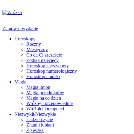
Zamów e-wydanie
Horoskopy
Roczny
Miesięczny
Co da Ci szczęście
Zodiak dziecięcy
Horoskop księżycowy
Horoskop numerologiczny
Horoskop chiński
Magia
Magia imion
Magia przedmiotów
Magia na co dzień
Wróżby i przepowiednie
Wróżbici i terapeuci
Niezwykli/Niezwykłe
Ludzie i życie
Znani i lubiani
Zjawiska