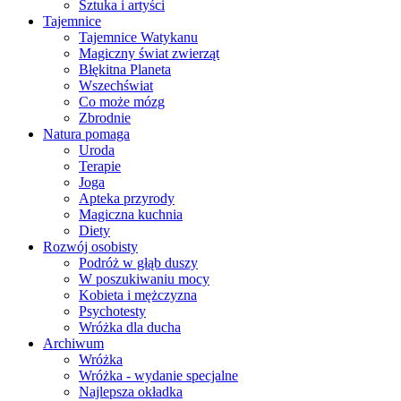
Sztuka i artyści
Tajemnice
Tajemnice Watykanu
Magiczny świat zwierząt
Błękitna Planeta
Wszechświat
Co może mózg
Zbrodnie
Natura pomaga
Uroda
Terapie
Joga
Apteka przyrody
Magiczna kuchnia
Diety
Rozwój osobisty
Podróż w głąb duszy
W poszukiwaniu mocy
Kobieta i mężczyzna
Psychotesty
Wróżka dla ducha
Archiwum
Wróżka
Wróżka - wydanie specjalne
Najlepsza okładka