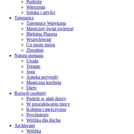
Podróże
Wierzenia
Sztuka i artyści
Tajemnice
Tajemnice Watykanu
Magiczny świat zwierząt
Błękitna Planeta
Wszechświat
Co może mózg
Zbrodnie
Natura pomaga
Uroda
Terapie
Joga
Apteka przyrody
Magiczna kuchnia
Diety
Rozwój osobisty
Podróż w głąb duszy
W poszukiwaniu mocy
Kobieta i mężczyzna
Psychotesty
Wróżka dla ducha
Archiwum
Wróżka