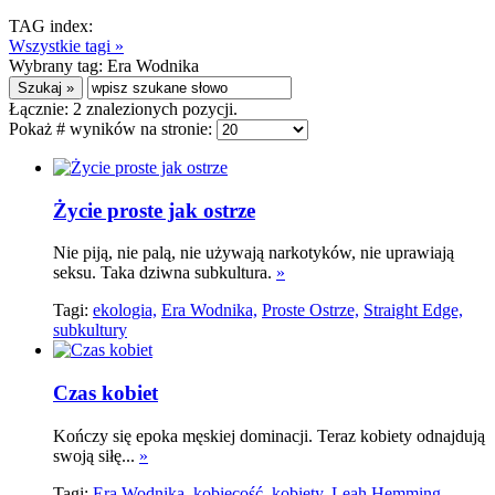
TAG index:
Wszystkie tagi »
Wybrany tag:
Era Wodnika
Łącznie:
2
znalezionych pozycji.
Pokaż # wyników na stronie:
Życie proste jak ostrze
Nie piją, nie palą, nie używają narkotyków, nie uprawiają
seksu. Taka dziwna subkultura.
»
Tagi:
ekologia,
Era Wodnika,
Proste Ostrze,
Straight Edge,
subkultury
Czas kobiet
Kończy się epoka męskiej dominacji. Teraz kobiety odnajdują
swoją siłę...
»
Tagi:
Era Wodnika,
kobiecość,
kobiety,
Leah Hemming,