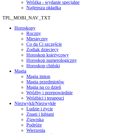
Wróżka - wydanie specjalne
Najlepsza okładka
TPL_MOBI_NAV_TXT
Horoskopy
Roczny
Miesięczny
Co da Ci szczęście
Zodiak dziecięcy
Horoskop księżycowy
Horoskop numerologiczny
Horoskop chiński
Magia
Magia imion
Magia przedmiotów
Magia na co dzień
Wróżby i przepowiednie
Wróżbici i terapeuci
Niezwykli/Niezwykłe
Ludzie i życie
Znani i lubiani
Zjawiska
Podróże
Wierzenia