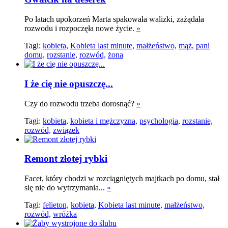
Po latach upokorzeń Marta spakowała walizki, zażądała
rozwodu i rozpoczęła nowe życie.
»
Tagi:
kobieta,
Kobieta last minute,
małżeństwo,
mąż,
pani
domu,
rozstanie,
rozwód,
żona
I że cię nie opuszczę...
Czy do rozwodu trzeba dorosnąć?
»
Tagi:
kobieta,
kobieta i mężczyzna,
psychologia,
rozstanie,
rozwód,
związek
Remont złotej rybki
Facet, który chodzi w rozciągniętych majtkach po domu, stał
się nie do wytrzymania...
»
Tagi:
felieton,
kobieta,
Kobieta last minute,
małżeństwo,
rozwód,
wróżka