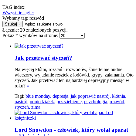
TAG index:
Wszystkie tagi »
Wybrany tag:
rozwód
Łącznie:
20
znalezionych pozycji.
Pokaż # wyników na stronie:
Jak przetrwać styczeń?
Najwięcej kłótni, rozstań i rozwodów, śmiertelnie nudne
wieczory, wyjadanie resztek z lodówki, grypy, załamania. Oto
styczeń. Jak przetrwać ten najbardziej depresyjny miesiąc w
roku?
»
Tagi:
blue monday,
depresja,
jak poprawić nastrój,
kłótnia,
nastrój,
poniedziałek,
przeziębienie,
psychologia,
rozwód,
styczeń,
zima
Lord Snowdon - człowiek, który wolał aparat