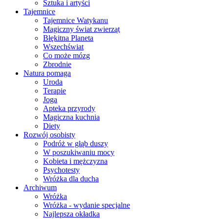
Sztuka i artyści
Tajemnice
Tajemnice Watykanu
Magiczny świat zwierząt
Błękitna Planeta
Wszechświat
Co może mózg
Zbrodnie
Natura pomaga
Uroda
Terapie
Joga
Apteka przyrody
Magiczna kuchnia
Diety
Rozwój osobisty
Podróż w głąb duszy
W poszukiwaniu mocy
Kobieta i mężczyzna
Psychotesty
Wróżka dla ducha
Archiwum
Wróżka
Wróżka - wydanie specjalne
Najlepsza okładka