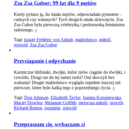
Zsa Zsa Gabor: 99 lat dla 9 mężów
Kiedy pytano ją, ilu miała mężów, odpowiadała pytaniem –
cudzych czy własnych? Tych drugich miała dziewięciu. Zsa
Zsa Gabor była pierwszą celebrytką i prekursorką feminizmu
radosnego.
»
Tagi:
książę Frédéric von Anhalt,
małżeństwo,
miłość,
rozwód,
Zsa Zsa Gabor
Przyciąganie i odpychanie
Karmiczne bliźniaki, dwójki, które znów ciągnie do dwójki, i
czwórki. Drugi raz do tej samej rzeki? Oni skoczyli bez
wahania! Drugie małżeństwo wygląda zupełnie inaczej niż
pierwsze, które było kalką tego z poprzedniego życia.
»
Tagi:
Don Johnson,
Elizabeth Taylor,
Joanna Koroniewska,
Maciej Dowbor,
Melannie Griffith,
pierwsza miłość,
powrót,
Richard Burton,
rozstanie,
rozwód
Przepraszam cię, wybaczam ci