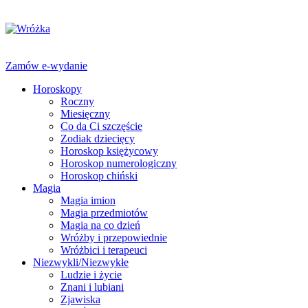
Zamów e-wydanie
Horoskopy
Roczny
Miesięczny
Co da Ci szczęście
Zodiak dziecięcy
Horoskop księżycowy
Horoskop numerologiczny
Horoskop chiński
Magia
Magia imion
Magia przedmiotów
Magia na co dzień
Wróżby i przepowiednie
Wróżbici i terapeuci
Niezwykli/Niezwykłe
Ludzie i życie
Znani i lubiani
Zjawiska