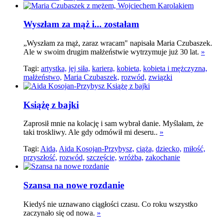
Wyszłam za mąż i... zostałam
„Wyszłam za mąż, zaraz wracam" napisała Maria Czubaszek.
Ale w swoim drugim małżeństwie wytrzymuje już 30 lat.
»
Tagi:
artystka,
jej siła,
kariera,
kobieta,
kobieta i mężczyzna,
małżeństwo,
Maria Czubaszek,
rozwód,
związki
Książę z bajki
Zaprosił mnie na kolację i sam wybrał danie. Myślałam, że
taki troskliwy. Ale gdy odmówił mi deseru..
»
Tagi:
Aida,
Aida Kosojan-Przybysz,
ciąża,
dziecko,
miłość,
przyszłość,
rozwód,
szczęście,
wróżba,
zakochanie
Szansa na nowe rozdanie
Kiedyś nie uznawano ciągłości czasu. Co roku wszystko
zaczynało się od nowa.
»