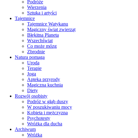
Podróże
Wierzenia
Sztuka i artyści
Tajemnice
Tajemnice Watykanu
Magiczny świat zwierząt
Błękitna Planeta
Wszechświat
Co może mózg
Zbrodnie
Natura pomaga
Uroda
Terapie
Joga
Apteka przyrody
Magiczna kuchnia
Diety
Rozwój osobisty
Podróż w głąb duszy
W poszukiwaniu mocy
Kobieta i mężczyzna
Psychotesty
Wróżka dla ducha
Archiwum
Wróżka