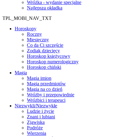
Wróżka - wydanie specjalne
Najlepsza okładka
TPL_MOBI_NAV_TXT
Horoskopy
Roczny
Miesięczny
Co da Ci szczęście
Zodiak dziecięcy
Horoskop księżycowy
Horoskop numerologiczny
Horoskop chiński
Magia
Magia imion
Magia przedmiotów
Magia na co dzień
Wróżby i przepowiednie
Wróżbici i terapeuci
Niezwykli/Niezwykłe
Ludzie i życie
Znani i lubiani
Zjawiska
Podróże
Wierzenia