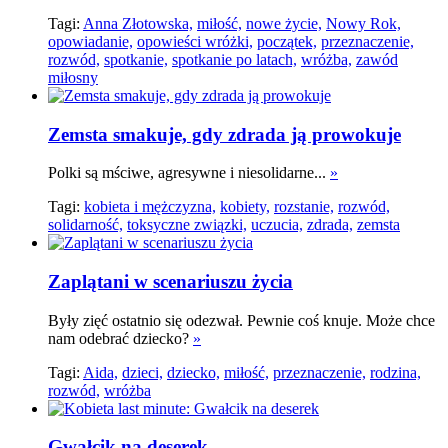
Tagi:
Anna Złotowska,
miłość,
nowe życie,
Nowy Rok,
opowiadanie,
opowieści wróżki,
początek,
przeznaczenie,
rozwód,
spotkanie,
spotkanie po latach,
wróżba,
zawód
miłosny
Zemsta smakuje, gdy zdrada ją prowokuje
Polki są mściwe, agresywne i niesolidarne...
»
Tagi:
kobieta i mężczyzna,
kobiety,
rozstanie,
rozwód,
solidarność,
toksyczne związki,
uczucia,
zdrada,
zemsta
Zaplątani w scenariuszu życia
Były zięć ostatnio się odezwał. Pewnie coś knuje. Może chce
nam odebrać dziecko?
»
Tagi:
Aida,
dzieci,
dziecko,
miłość,
przeznaczenie,
rodzina,
rozwód,
wróżba
Gwałcik na deserek