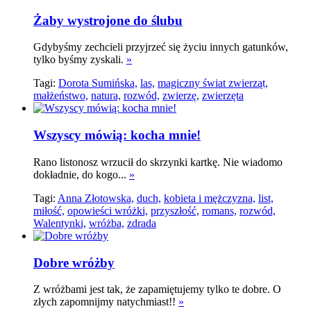
Żaby wystrojone do ślubu
Gdybyśmy zechcieli przyjrzeć się życiu innych gatunków,
tylko byśmy zyskali.
»
Tagi:
Dorota Sumińska,
las,
magiczny świat zwierząt,
małżeństwo,
natura,
rozwód,
zwierzę,
zwierzęta
Wszyscy mówią: kocha mnie!
Rano listonosz wrzucił do skrzynki kartkę. Nie wiadomo
dokładnie, do kogo...
»
Tagi:
Anna Złotowska,
duch,
kobieta i mężczyzna,
list,
miłość,
opowieści wróżki,
przyszłość,
romans,
rozwód,
Walentynki,
wróżba,
zdrada
Dobre wróżby
Z wróżbami jest tak, że zapamiętujemy tylko te dobre. O
złych zapomnijmy natychmiast!!
»