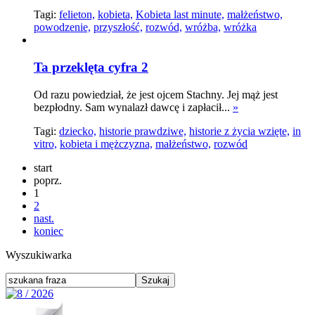
Tagi:
felieton,
kobieta,
Kobieta last minute,
małżeństwo,
powodzenie,
przyszłość,
rozwód,
wróżba,
wróżka
Ta przeklęta cyfra 2
Od razu powiedział, że jest ojcem Stachny. Jej mąż jest
bezpłodny. Sam wynalazł dawcę i zapłacił...
»
Tagi:
dziecko,
historie prawdziwe,
historie z życia wzięte,
in
vitro,
kobieta i mężczyzna,
małżeństwo,
rozwód
start
poprz.
1
2
nast.
koniec
Wyszukiwarka