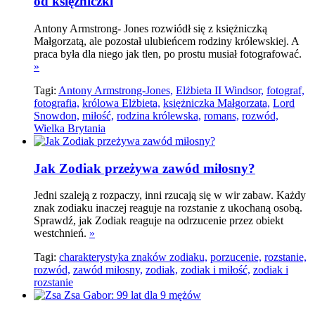
od księżniczki
Antony Armstrong- Jones rozwiódł się z księżniczką
Małgorzatą, ale pozostał ulubieńcem rodziny królewskiej. A
praca była dla niego jak tlen, po prostu musiał fotografować.
»
Tagi:
Antony Armstrong-Jones,
Elżbieta II Windsor,
fotograf,
fotografia,
królowa Elżbieta,
księżniczka Małgorzata,
Lord
Snowdon,
miłość,
rodzina królewska,
romans,
rozwód,
Wielka Brytania
Jak Zodiak przeżywa zawód miłosny?
Jedni szaleją z rozpaczy, inni rzucają się w wir zabaw. Każdy
znak zodiaku inaczej reaguje na rozstanie z ukochaną osobą.
Sprawdź, jak Zodiak reaguje na odrzucenie przez obiekt
westchnień.
»
Tagi:
charakterystyka znaków zodiaku,
porzucenie,
rozstanie,
rozwód,
zawód miłosny,
zodiak,
zodiak i miłość,
zodiak i
rozstanie