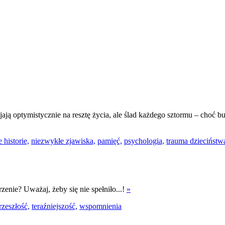
ją optymistycznie na resztę życia, ale ślad każdego sztormu – choć bu
 historie,
niezwykłe zjawiska,
pamięć,
psychologia,
trauma dzieciństw
zenie? Uważaj, żeby się nie spełniło...!
»
rzeszłość,
teraźniejszość,
wspomnienia