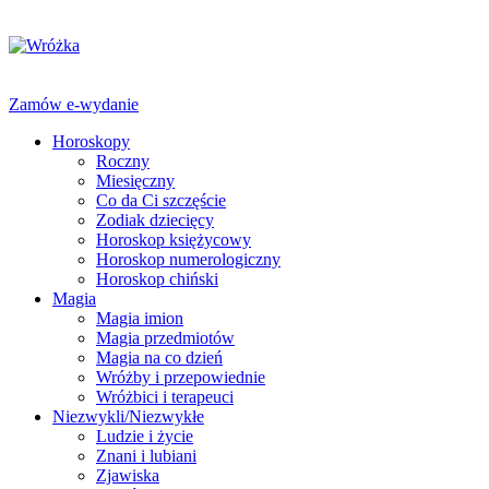
Zamów e-wydanie
Horoskopy
Roczny
Miesięczny
Co da Ci szczęście
Zodiak dziecięcy
Horoskop księżycowy
Horoskop numerologiczny
Horoskop chiński
Magia
Magia imion
Magia przedmiotów
Magia na co dzień
Wróżby i przepowiednie
Wróżbici i terapeuci
Niezwykli/Niezwykłe
Ludzie i życie
Znani i lubiani
Zjawiska