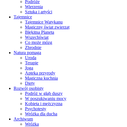
Podróże
Wierzenia
Sztuka i artyści
Tajemnice
Tajemnice Watykanu
Magiczny świat zwierząt
Błękitna Planeta
Wszechświat
Co może mózg
Zbrodnie
Natura pomaga
Uroda
Terapie
Joga
Apteka przyrody
Magiczna kuchnia
Diety
Rozwój osobisty
Podróż w głąb duszy
W poszukiwaniu mocy
Kobieta i mężczyzna
Psychotesty
Wróżka dla ducha
Archiwum
Wróżka