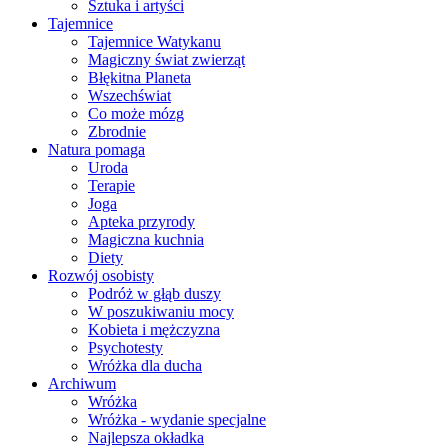
Sztuka i artyści
Tajemnice
Tajemnice Watykanu
Magiczny świat zwierząt
Błękitna Planeta
Wszechświat
Co może mózg
Zbrodnie
Natura pomaga
Uroda
Terapie
Joga
Apteka przyrody
Magiczna kuchnia
Diety
Rozwój osobisty
Podróż w głąb duszy
W poszukiwaniu mocy
Kobieta i mężczyzna
Psychotesty
Wróżka dla ducha
Archiwum
Wróżka
Wróżka - wydanie specjalne
Najlepsza okładka