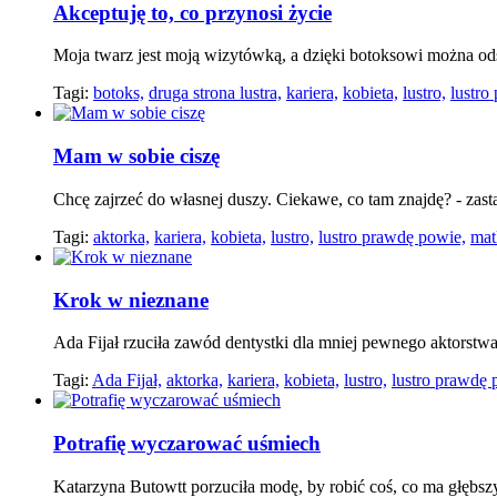
Akceptuję to, co przynosi życie
Moja twarz jest moją wizytówką, a dzięki botoksowi można od
Tagi:
botoks,
druga strona lustra,
kariera,
kobieta,
lustro,
lustro
Mam w sobie ciszę
Chcę zajrzeć do własnej duszy. Ciekawe, co tam znajdę? - zas
Tagi:
aktorka,
kariera,
kobieta,
lustro,
lustro prawdę powie,
mat
Krok w nieznane
Ada Fijał rzuciła zawód dentystki dla mniej pewnego aktorstwa 
Tagi:
Ada Fijał,
aktorka,
kariera,
kobieta,
lustro,
lustro prawdę 
Potrafię wyczarować uśmiech
Katarzyna Butowtt porzuciła modę, by robić coś, co ma głębsz