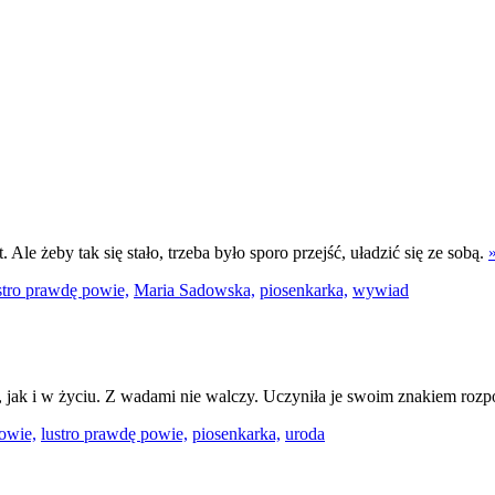
. Ale żeby tak się stało, trzeba było sporo przejść, uładzić się ze sobą.
stro prawdę powie,
Maria Sadowska,
piosenkarka,
wywiad
, jak i w życiu. Z wadami nie walczy. Uczyniła je swoim znakiem ro
powie,
lustro prawdę powie,
piosenkarka,
uroda