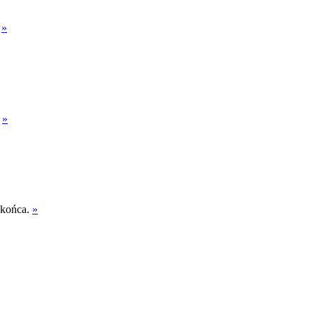
.
»
.
»
 końca.
»