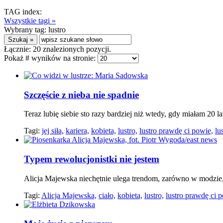
TAG index:
Wszystkie tagi »
Wybrany tag:
lustro
Łącznie:
20
znalezionych pozycji.
Pokaż # wyników na stronie:
Szczęście z nieba nie spadnie
Teraz lubię siebie sto razy bardziej niż wtedy, gdy miałam 20 lat
Tagi:
jej siła,
kariera,
kobieta,
lustro,
lustro prawdę ci powie,
lu
Typem rewolucjonistki nie jestem
Alicja Majewska niechętnie ulega trendom, zarówno w modzie
Tagi:
Alicja Majewska,
ciało,
kobieta,
lustro,
lustro prawdę ci 