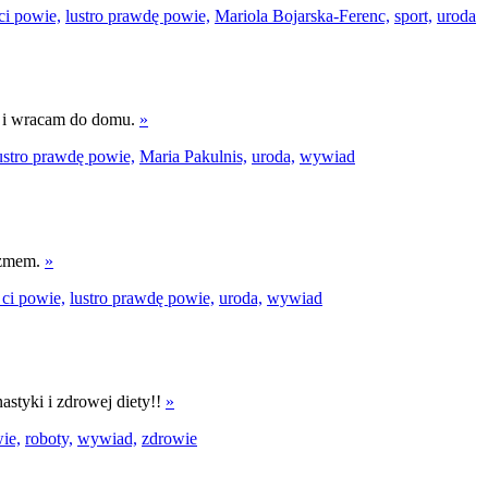
ci powie,
lustro prawdę powie,
Mariola Bojarska-Ferenc,
sport,
uroda
n i wracam do domu.
»
ustro prawdę powie,
Maria Pakulnis,
uroda,
wywiad
izmem.
»
 ci powie,
lustro prawdę powie,
uroda,
wywiad
astyki i zdrowej diety!!
»
ie,
roboty,
wywiad,
zdrowie