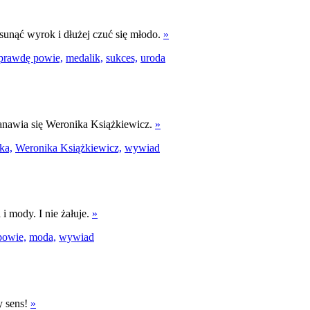
sunąć wyrok i dłużej czuć się młodo.
»
 prawdę powie,
medalik,
sukces,
uroda
tanawia się Weronika Książkiewicz.
»
ka,
Weronika Książkiewicz,
wywiad
i mody. I nie żałuje.
»
powie,
moda,
wywiad
y sens!
»