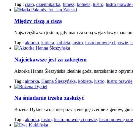
Tagi:
ciało,
dziennikarka,
fitness,
kobieta,
lustro,
lustro prawdę 
Między ciszą a ciszą
Najszczęśliwsza jestem, gdy mam za sobą wyjazdowy marato
Tagi:
aktorka,
kariera,
kobieta,
lustro,
lustro prawdę ci powie,
l
Najciekawsze jest za zakrętem
Aktorka Hanna Śleszyńska idealnie godzi narzekanie z optym
Tagi:
aktorka,
Hanna Śleszyńska,
kobieta,
lustro,
lustro prawdę
Na śniadanie trzeba zasłużyć
Bożena Dykiel swoją niespożytą energię czerpie z genów, gimn
Tagi:
aktorka,
lustro,
lustro prawdę ci powie,
lustro prawdę pow