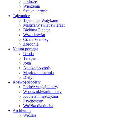
Podróże
Wierzenia
Sztuka i artyści
Tajemnice
Tajemnice Watykanu
Magiczny świat zwierząt
Błękitna Planeta
Wszechświat
Co może mózg
Zbrodnie
Natura pomaga
Uroda
Terapie
Joga
Apteka przyrody
Magiczna kuchnia
Diety
Rozwój osobisty
Podróż w głąb duszy
W poszukiwaniu mocy
Kobieta i mężczyzna
Psychotesty
Wróżka dla ducha
Archiwum
Wróżka