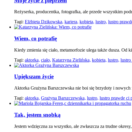
Moje życie z pieprzem
Reżyserka, producentka, fotografka, ale przede wszystkim podr
Tagi:
Elżbieta Dzikowska,
kariera,
kobieta,
lustro,
lustro prawd
Wiem, co potrafię
Kiedy zmienia się ciało, metamorfozie ulega także dusza. Od k
Tagi:
aktorka,
ciało,
Katarzyna Zielińska,
kobieta,
lustro,
lustro
Upiększam życie
Aktorka Grażyna Barszczewska nie boi się brzydoty i nowych 
Tagi:
aktorka,
Grażyna Barszczewska,
lustro,
lustro prawdę ci 
Tak, jestem snobką
Jestem wdzięczna za wszystko, ale zwłaszcza za trudne okresy,