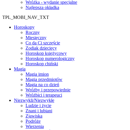
Wróżka - wydanie specjalne
Najlepsza okładka
TPL_MOBI_NAV_TXT
Horoskopy
Roczny
Miesięczny
Co da Ci szczęście
Zodiak dziecięcy
Horoskop księżycowy
Horoskop numerologiczny
Horoskop chiński
Magia
Magia imion
Magia przedmiotów
Magia na co dzień
Wróżby i przepowiednie
Wróżbici i terapeuci
Niezwykli/Niezwykłe
Ludzie i życie
Znani i lubiani
Zjawiska
Podróże
Wierzenia