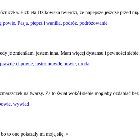
óżniczka. Elżbieta Dzikowska twierdzi, że najlepsze jeszcze przed nią
ę powie,
Pasja,
pieprz i wanilia,
podróż,
podróżowanie
iedy je zmieniłam, jestem inna. Mam więcej dystansu i pewności siebie
 prawdę ci powie,
lustro prawdę powie,
uroda
zmarszczek na twarzy. Za to świat wokół siebie mogłaby ozdabiać bez
powie,
wywiad
 bo to one pokazały mi moją siłę.
»