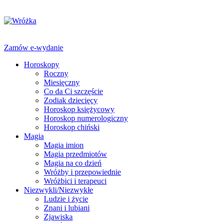
Zamów e-wydanie
Horoskopy
Roczny
Miesięczny
Co da Ci szczęście
Zodiak dziecięcy
Horoskop księżycowy
Horoskop numerologiczny
Horoskop chiński
Magia
Magia imion
Magia przedmiotów
Magia na co dzień
Wróżby i przepowiednie
Wróżbici i terapeuci
Niezwykli/Niezwykłe
Ludzie i życie
Znani i lubiani
Zjawiska