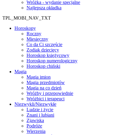
Wróżka - wydanie specjalne
Najlepsza okładka
TPL_MOBI_NAV_TXT
Horoskopy
Roczny
Miesięczny
Co da Ci szczęście
Zodiak dziecięcy
Horoskop księżycowy
Horoskop numerologiczny
Horoskop chiński
Magia
Magia imion
Magia przedmiotów
Magia na co dzień
Wróżby i przepowiednie
Wróżbici i terapeuci
Niezwykli/Niezwykłe
Ludzie i życie
Znani i lubiani
Zjawiska
Podróże
Wierzenia