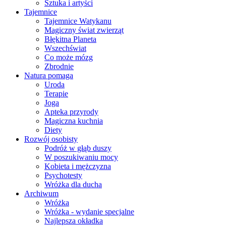
Sztuka i artyści
Tajemnice
Tajemnice Watykanu
Magiczny świat zwierząt
Błękitna Planeta
Wszechświat
Co może mózg
Zbrodnie
Natura pomaga
Uroda
Terapie
Joga
Apteka przyrody
Magiczna kuchnia
Diety
Rozwój osobisty
Podróż w głąb duszy
W poszukiwaniu mocy
Kobieta i mężczyzna
Psychotesty
Wróżka dla ducha
Archiwum
Wróżka
Wróżka - wydanie specjalne
Najlepsza okładka