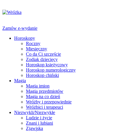
Zamów e-wydanie
Horoskopy
Roczny
Miesięczny
Co da Ci szczęście
Zodiak dziecięcy
Horoskop księżycowy
Horoskop numerologiczny
Horoskop chiński
Magia
Magia imion
Magia przedmiotów
Magia na co dzień
Wróżby i przepowiednie
Wróżbici i terapeuci
Niezwykli/Niezwykłe
Ludzie i życie
Znani i lubiani
Zjawiska