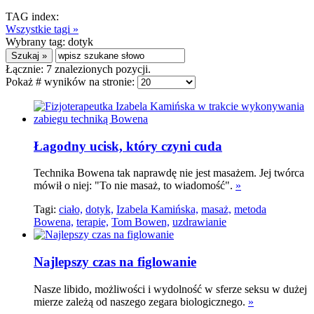
TAG index:
Wszystkie tagi »
Wybrany tag:
dotyk
Łącznie:
7
znalezionych pozycji.
Pokaż # wyników na stronie:
Łagodny ucisk, który czyni cuda
Technika Bowena tak naprawdę nie jest masażem. Jej twórca
mówił o niej: "To nie masaż, to wiadomość".
»
Tagi:
ciało,
dotyk,
Izabela Kamińska,
masaż,
metoda
Bowena,
terapie,
Tom Bowen,
uzdrawianie
Najlepszy czas na figlowanie
Nasze libido, możliwości i wydolność w sferze seksu w dużej
mierze zależą od naszego zegara biologicznego.
»