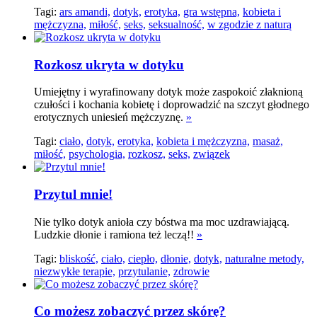
Tagi:
ars amandi,
dotyk,
erotyka,
gra wstępna,
kobieta i
mężczyzna,
miłość,
seks,
seksualność,
w zgodzie z naturą
Rozkosz ukryta w dotyku
Umiejętny i wyrafinowany dotyk może zaspokoić złaknioną
czułości i kochania kobietę i doprowadzić na szczyt głodnego
erotycznych uniesień mężczyznę.
»
Tagi:
ciało,
dotyk,
erotyka,
kobieta i mężczyzna,
masaż,
miłość,
psychologia,
rozkosz,
seks,
związek
Przytul mnie!
Nie tylko dotyk anioła czy bóstwa ma moc uzdrawiającą.
Ludzkie dłonie i ramiona też leczą!!
»
Tagi:
bliskość,
ciało,
ciepło,
dłonie,
dotyk,
naturalne metody,
niezwykłe terapie,
przytulanie,
zdrowie
Co możesz zobaczyć przez skórę?