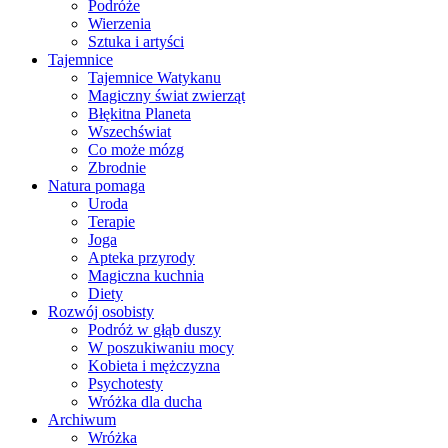
Podróże
Wierzenia
Sztuka i artyści
Tajemnice
Tajemnice Watykanu
Magiczny świat zwierząt
Błękitna Planeta
Wszechświat
Co może mózg
Zbrodnie
Natura pomaga
Uroda
Terapie
Joga
Apteka przyrody
Magiczna kuchnia
Diety
Rozwój osobisty
Podróż w głąb duszy
W poszukiwaniu mocy
Kobieta i mężczyzna
Psychotesty
Wróżka dla ducha
Archiwum
Wróżka