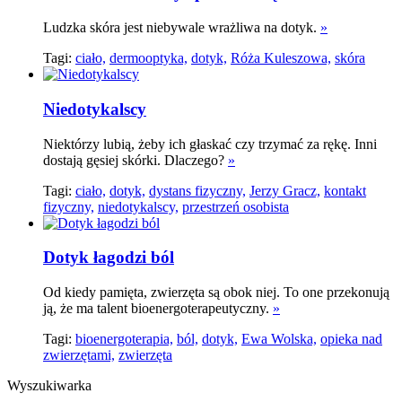
Ludzka skóra jest niebywale wrażliwa na dotyk.
»
Tagi:
ciało,
dermooptyka,
dotyk,
Róża Kuleszowa,
skóra
Niedotykalscy
Niektórzy lubią, żeby ich głaskać czy trzymać za rękę. Inni
dostają gęsiej skórki. Dlaczego?
»
Tagi:
ciało,
dotyk,
dystans fizyczny,
Jerzy Gracz,
kontakt
fizyczny,
niedotykalscy,
przestrzeń osobista
Dotyk łagodzi ból
Od kiedy pamięta, zwierzęta są obok niej. To one przekonują
ją, że ma talent bioenergoterapeutyczny.
»
Tagi:
bioenergoterapia,
ból,
dotyk,
Ewa Wolska,
opieka nad
zwierzętami,
zwierzęta
Wyszukiwarka