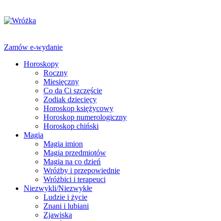
Zamów e-wydanie
Horoskopy
Roczny
Miesięczny
Co da Ci szczęście
Zodiak dziecięcy
Horoskop księżycowy
Horoskop numerologiczny
Horoskop chiński
Magia
Magia imion
Magia przedmiotów
Magia na co dzień
Wróżby i przepowiednie
Wróżbici i terapeuci
Niezwykli/Niezwykłe
Ludzie i życie
Znani i lubiani
Zjawiska