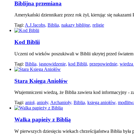
Biblijna przemiana
Amerykański dziennikarz przez rok żył, kierując się nakazami
Tagi:
A.J.Jacobs,
Biblia,
nakazy biblijne,
religie
Kod Biblii
Uczeni od wieków poszukiwali w Biblii ukrytej przed światem 
Tagi:
Biblia,
jasnowidzenie,
kod Biblii,
przepowiednie,
wiedza
Stara Księga Aniołów
Wtajemniczeni wiedzą, że Biblia zawiera kod informacyjny - za
Tagi:
anioł,
anioły,
Archanioły,
Biblia,
księga aniołów,
modlitw
Walka papieży z Biblią
W pierwszych dziesięciu wiekach chrześcijaństwa Biblia była 