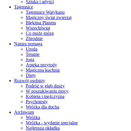
Sztuka i artyści
Tajemnice
Tajemnice Watykanu
Magiczny świat zwierząt
Błękitna Planeta
Wszechświat
Co może mózg
Zbrodnie
Natura pomaga
Uroda
Terapie
Joga
Apteka przyrody
Magiczna kuchnia
Diety
Rozwój osobisty
Podróż w głąb duszy
W poszukiwaniu mocy
Kobieta i mężczyzna
Psychotesty
Wróżka dla ducha
Archiwum
Wróżka
Wróżka - wydanie specjalne
Najlepsza okładka