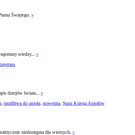
 Pisma Świętego.
»
tajemnej wiedzy...
»
 tajemna
pis dziejów świata...
»
a,
modlitwa do anioła,
nowenna,
Stara Księga Aniołów
praktycznie niedostępna dla wiernych.
»