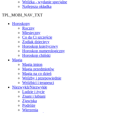
Wróżka - wydanie specjalne
Najlepsza okładka
TPL_MOBI_NAV_TXT
Horoskopy
Roczny
Miesięczny
Co da Ci szczęście
Zodiak dziecięcy
Horoskop księżycowy
Horoskop numerologiczny
Horoskop chiński
Magia
Magia imion
Magia przedmiotów
Magia na co dzień
Wróżby i przepowiednie
Wróżbici i terapeuci
Niezwykli/Niezwykłe
Ludzie i życie
Znani i lubiani
Zjawiska
Podróże
Wierzenia