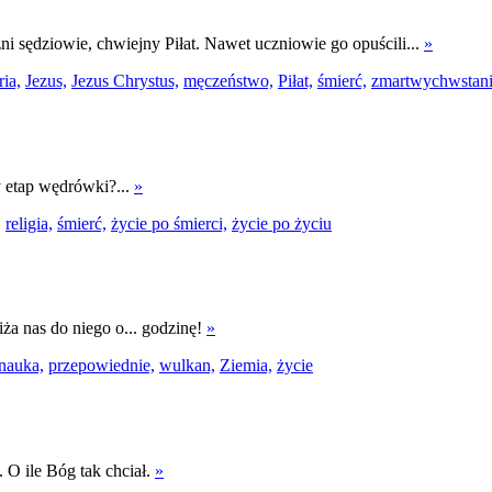
 sędziowie, chwiejny Piłat. Nawet uczniowie go opuścili...
»
ria,
Jezus,
Jezus Chrystus,
męczeństwo,
Piłat,
śmierć,
zmartwychwstan
y etap wędrówki?...
»
,
religia,
śmierć,
życie po śmierci,
życie po życiu
ża nas do niego o... godzinę!
»
nauka,
przepowiednie,
wulkan,
Ziemia,
życie
 O ile Bóg tak chciał.
»