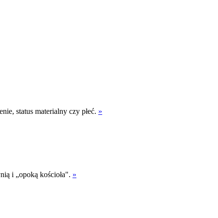
ie, status materialny czy płeć.
»
ynią i „opoką kościoła".
»