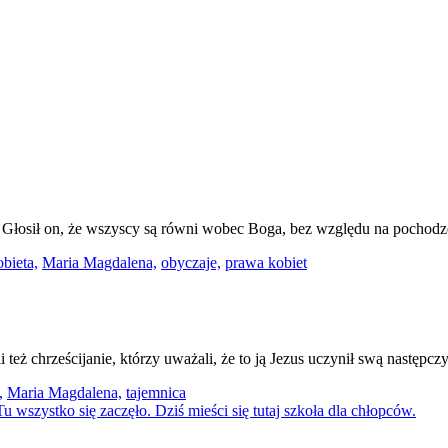
Głosił on, że wszyscy są równi wobec Boga, bez względu na pochodzen
obieta,
Maria Magdalena,
obyczaje,
prawa kobiet
 też chrześcijanie, którzy uważali, że to ją Jezus uczynił swą następcz
,
Maria Magdalena,
tajemnica