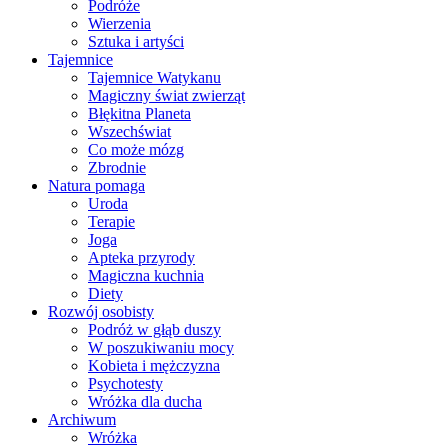
Podróże
Wierzenia
Sztuka i artyści
Tajemnice
Tajemnice Watykanu
Magiczny świat zwierząt
Błękitna Planeta
Wszechświat
Co może mózg
Zbrodnie
Natura pomaga
Uroda
Terapie
Joga
Apteka przyrody
Magiczna kuchnia
Diety
Rozwój osobisty
Podróż w głąb duszy
W poszukiwaniu mocy
Kobieta i mężczyzna
Psychotesty
Wróżka dla ducha
Archiwum
Wróżka