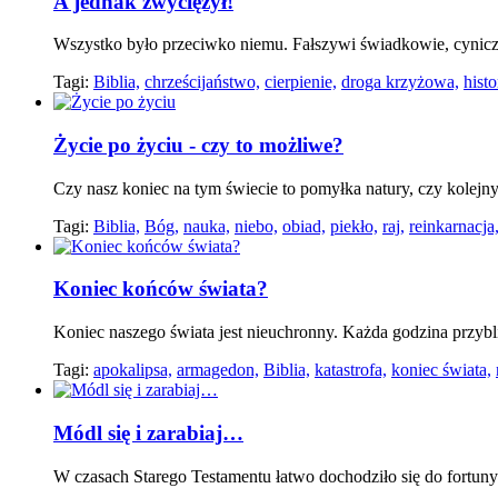
A jednak zwyciężył!
Wszystko było przeciwko niemu. Fałszywi świadkowie, cyniczni
Tagi:
Biblia,
chrześcijaństwo,
cierpienie,
droga krzyżowa,
histo
Życie po życiu - czy to możliwe?
Czy nasz koniec na tym świecie to pomyłka natury, czy kolejn
Tagi:
Biblia,
Bóg,
nauka,
niebo,
obiad,
piekło,
raj,
reinkarnacja
Koniec końców świata?
Koniec naszego świata jest nieuchronny. Każda godzina przybli
Tagi:
apokalipsa,
armagedon,
Biblia,
katastrofa,
koniec świata,
Módl się i zarabiaj…
W czasach Starego Testamentu łatwo dochodziło się do fortuny.