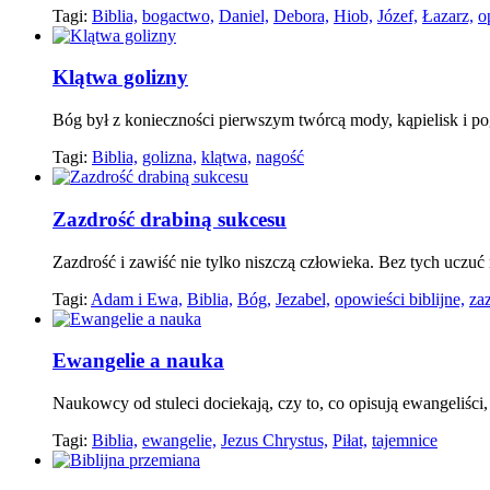
Tagi:
Biblia,
bogactwo,
Daniel,
Debora,
Hiob,
Józef,
Łazarz,
o
Klątwa golizny
Bóg był z konieczności pierwszym twórcą mody, kąpielisk i po
Tagi:
Biblia,
golizna,
klątwa,
nagość
Zazdrość drabiną sukcesu
Zazdrość i zawiść nie tylko niszczą człowieka. Bez tych uczuć 
Tagi:
Adam i Ewa,
Biblia,
Bóg,
Jezabel,
opowieści biblijne,
za
Ewangelie a nauka
Naukowcy od stuleci dociekają, czy to, co opisują ewangeliści
Tagi:
Biblia,
ewangelie,
Jezus Chrystus,
Piłat,
tajemnice