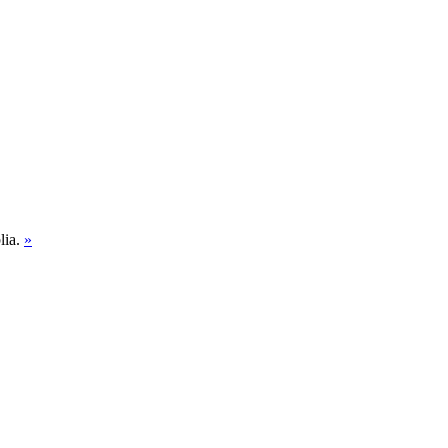
lia.
»