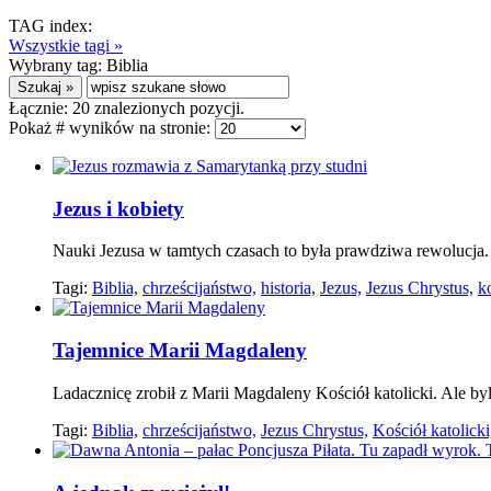
TAG index:
Wszystkie tagi »
Wybrany tag:
Biblia
Łącznie:
20
znalezionych pozycji.
Pokaż # wyników na stronie:
Jezus i kobiety
Nauki Jezusa w tamtych czasach to była prawdziwa rewolucja. 
Tagi:
Biblia,
chrześcijaństwo,
historia,
Jezus,
Jezus Chrystus,
k
Tajemnice Marii Magdaleny
Ladacznicę zrobił z Marii Magdaleny Kościół katolicki. Ale byli
Tagi:
Biblia,
chrześcijaństwo,
Jezus Chrystus,
Kościół katolicki