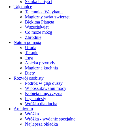
Sztuka i artyści
Tajemnice
Tajemnice Watykanu
Magiczny świat zwierząt
Błękitna Planeta
Wszechświat
Co może mózg
Zbrodnie
Natura pomaga
Uroda
Terapie
Joga
Apteka przyrody
Magiczna kuchnia
Diety
Rozwój osobisty
Podróż w głąb duszy
W poszukiwaniu mocy
Kobieta i mężczyzna
Psychotesty
Wróżka dla ducha
Archiwum
Wróżka
Wróżka - wydanie specjalne
Najlepsza okładka