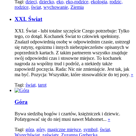
Tagi:
dzieci,
dziecko,
eko,
eko-rodzice,
ekologia,
rodzic,
rodzice,
świat,
wychowanie,
Ziemia
XXI. Świat
XXI. Świat - lubi totalne szczęście Czego potrzebuje: Tylko
tego, co dotąd. Kochanek Świat to człowiek spełniony.
Znalazł odpowiednią osobę w odpowiednim czasie, ustrzegł
się rutyny, egoizmu i innych niebezpieczeństw opisanych w
poprzednich kartach. Z takim partnerem wszystko znajduje
swój odpowiedni czas i stosowne miejsce. To kochanek
nagroda za wspólny trud i podróż, a niekiedy także
zapowiedź poczęcia. Rada: Nic nie zmieniajcie. Jest tak, jak
ma być. Pozycja: Wszystkie, które stosowaliście do tej pory.
»
Tagi:
świat,
tarot
Góra
Bywa siedzibą bogów i czartów, księżniczek i dziewic.
Pofatygować się do niej musi nawet Mahomet...
»
Tagi:
góra,
góry,
magiczne miejsce,
symbol,
świat,
Wszechświat,
zaświaty,
Zuzanna Grębecka