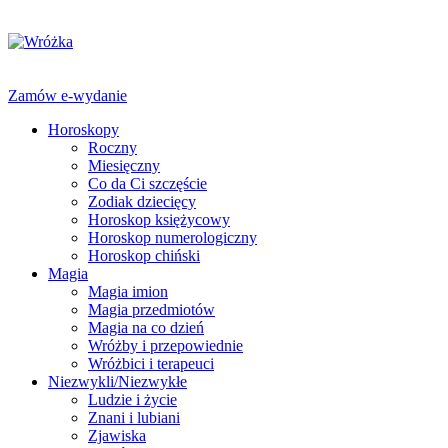
Zamów e-wydanie
Horoskopy
Roczny
Miesięczny
Co da Ci szczęście
Zodiak dziecięcy
Horoskop księżycowy
Horoskop numerologiczny
Horoskop chiński
Magia
Magia imion
Magia przedmiotów
Magia na co dzień
Wróżby i przepowiednie
Wróżbici i terapeuci
Niezwykli/Niezwykłe
Ludzie i życie
Znani i lubiani
Zjawiska