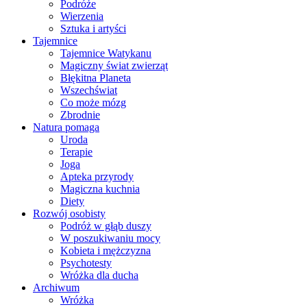
Podróże
Wierzenia
Sztuka i artyści
Tajemnice
Tajemnice Watykanu
Magiczny świat zwierząt
Błękitna Planeta
Wszechświat
Co może mózg
Zbrodnie
Natura pomaga
Uroda
Terapie
Joga
Apteka przyrody
Magiczna kuchnia
Diety
Rozwój osobisty
Podróż w głąb duszy
W poszukiwaniu mocy
Kobieta i mężczyzna
Psychotesty
Wróżka dla ducha
Archiwum
Wróżka