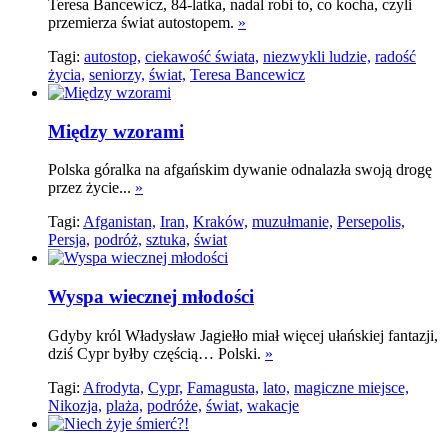
Teresa Bancewicz, 84-latka, nadal robi to, co kocha, czyli
przemierza świat autostopem.
»
Tagi:
autostop,
ciekawość świata,
niezwykli ludzie,
radość
życia,
seniorzy,
świat,
Teresa Bancewicz
Między wzorami
Polska góralka na afgańskim dywanie odnalazła swoją drogę
przez życie...
»
Tagi:
Afganistan,
Iran,
Kraków,
muzułmanie,
Persepolis,
Persja,
podróż,
sztuka,
świat
Wyspa wiecznej młodości
Gdyby król Władysław Jagiełło miał więcej ułańskiej fantazji,
dziś Cypr byłby częścią… Polski.
»
Tagi:
Afrodyta,
Cypr,
Famagusta,
lato,
magiczne miejsce,
Nikozja,
plaża,
podróże,
świat,
wakacje