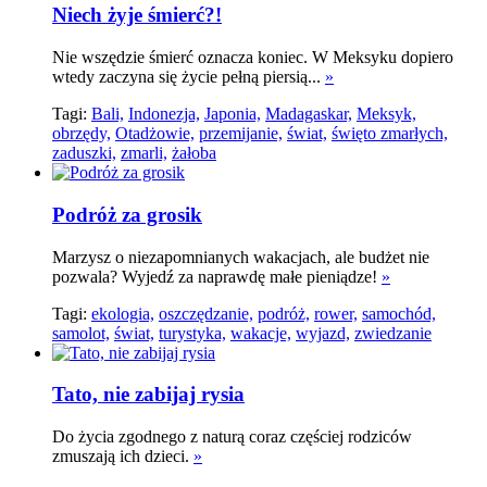
Niech żyje śmierć?!
Nie wszędzie śmierć oznacza koniec. W Meksyku dopiero
wtedy zaczyna się życie pełną piersią...
»
Tagi:
Bali,
Indonezja,
Japonia,
Madagaskar,
Meksyk,
obrzędy,
Otadżowie,
przemijanie,
świat,
święto zmarłych,
zaduszki,
zmarli,
żałoba
Podróż za grosik
Marzysz o niezapomnianych wakacjach, ale budżet nie
pozwala? Wyjedź za naprawdę małe pieniądze!
»
Tagi:
ekologia,
oszczędzanie,
podróż,
rower,
samochód,
samolot,
świat,
turystyka,
wakacje,
wyjazd,
zwiedzanie
Tato, nie zabijaj rysia
Do życia zgodnego z naturą coraz częściej rodziców
zmuszają ich dzieci.
»