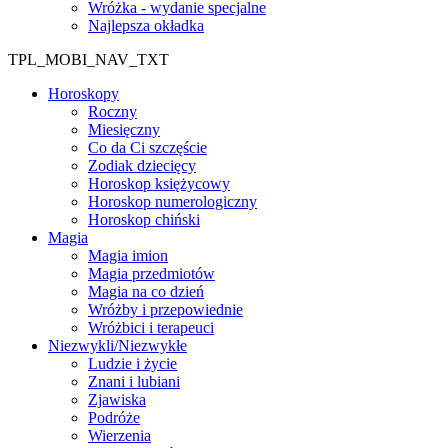
Wróżka - wydanie specjalne
Najlepsza okładka
TPL_MOBI_NAV_TXT
Horoskopy
Roczny
Miesięczny
Co da Ci szczęście
Zodiak dziecięcy
Horoskop księżycowy
Horoskop numerologiczny
Horoskop chiński
Magia
Magia imion
Magia przedmiotów
Magia na co dzień
Wróżby i przepowiednie
Wróżbici i terapeuci
Niezwykli/Niezwykłe
Ludzie i życie
Znani i lubiani
Zjawiska
Podróże
Wierzenia