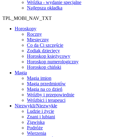
Wróżka - wydanie specjalne
Najlepsza okładka
TPL_MOBI_NAV_TXT
Horoskopy
Roczny
Miesięczny
Co da Ci szczęście
Zodiak dziecięcy
Horoskop księżycowy
Horoskop numerologiczny
Horoskop chiński
Magia
Magia imion
Magia przedmiotów
Magia na co dzień
Wróżby i przepowiednie
Wróżbici i terapeuci
Niezwykli/Niezwykłe
Ludzie i życie
Znani i lubiani
Zjawiska
Podróże
Wierzenia