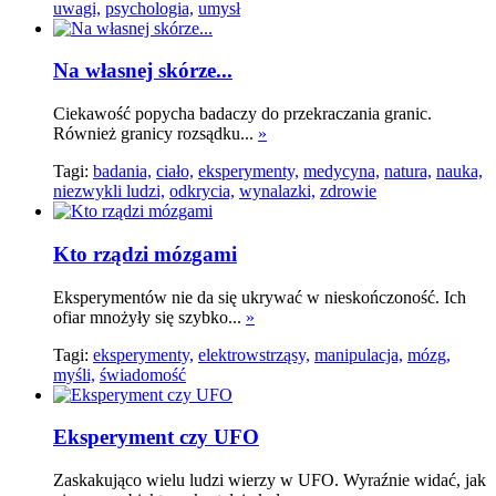
uwagi,
psychologia,
umysł
Na własnej skórze...
Ciekawość popycha badaczy do przekraczania granic.
Również granicy rozsądku...
»
Tagi:
badania,
ciało,
eksperymenty,
medycyna,
natura,
nauka,
niezwykli ludzi,
odkrycia,
wynalazki,
zdrowie
Kto rządzi mózgami
Eksperymentów nie da się ukrywać w nieskończoność. Ich
ofiar mnożyły się szybko...
»
Tagi:
eksperymenty,
elektrowstrząsy,
manipulacja,
mózg,
myśli,
świadomość
Eksperyment czy UFO
Zaskakująco wielu ludzi wierzy w UFO. Wyraźnie widać, jak