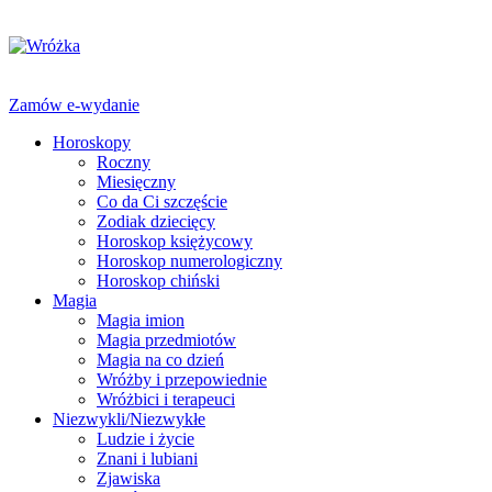
Zamów e-wydanie
Horoskopy
Roczny
Miesięczny
Co da Ci szczęście
Zodiak dziecięcy
Horoskop księżycowy
Horoskop numerologiczny
Horoskop chiński
Magia
Magia imion
Magia przedmiotów
Magia na co dzień
Wróżby i przepowiednie
Wróżbici i terapeuci
Niezwykli/Niezwykłe
Ludzie i życie
Znani i lubiani
Zjawiska