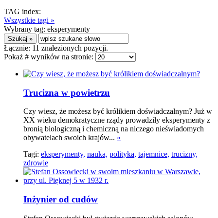
TAG index:
Wszystkie tagi »
Wybrany tag:
eksperymenty
Łącznie:
11
znalezionych pozycji.
Pokaż # wyników na stronie:
Trucizna w powietrzu
Czy wiesz, że możesz być królikiem doświadczalnym? Już w
XX wieku demokratyczne rządy prowadziły eksperymenty z
bronią biologiczną i chemiczną na niczego nieświadomych
obywatelach swoich krajów...
»
Tagi:
eksperymenty,
nauka,
polityka,
tajemnice,
trucizny,
zdrowie
Inżynier od cudów