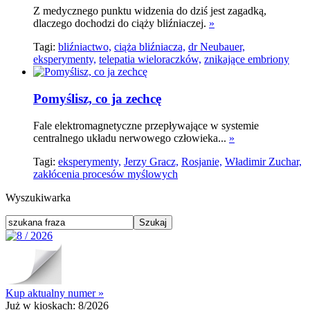
Z medycznego punktu widzenia do dziś jest zagadką,
dlaczego dochodzi do ciąży bliźniaczej.
»
Tagi:
bliźniactwo,
ciąża bliźniacza,
dr Neubauer,
eksperymenty,
telepatia wieloraczków,
znikające embriony
Pomyślisz, co ja zechcę
Fale elektromagnetyczne przepływające w systemie
centralnego układu nerwowego człowieka...
»
Tagi:
eksperymenty,
Jerzy Gracz,
Rosjanie,
Władimir Zuchar,
zakłócenia procesów myślowych
Wyszukiwarka
Kup aktualny numer »
Już w kioskach:
8/2026