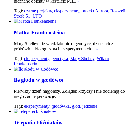
nieznane obiekty w kształcie kul...
»
Tagi:
czarne projekty,
eksperymenty,
projekt Aurora,
Roswell,
Strefa 51,
UFO
Matka Frankensteina
Mary Shelley nie wiedziała nic o genetyce, dzieciach z
próbówki i biologicznych eksperymentach...
»
Tagi:
eksperymenty,
genetyka,
Mary Shelley,
Wiktor
Frankenstein
Ile głodu w głodówce
Pierwszy dzień najgorszy. Żołądek krzyczy i nie docierają do
niego żadne perswazje.
»
Tagi:
eksperymenty,
głodówka,
głód,
jedzenie
Telepatia bliźniaków