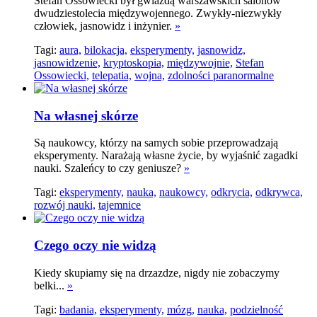
Stefan Ossowiecki był gwiazdą warszawskich salonów
dwudziestolecia międzywojennego. Zwykły-niezwykły
człowiek, jasnowidz i inżynier.
»
Tagi:
aura,
bilokacja,
eksperymenty,
jasnowidz,
jasnowidzenie,
kryptoskopia,
międzywojnie,
Stefan
Ossowiecki,
telepatia,
wojna,
zdolności paranormalne
Na własnej skórze
Są naukowcy, którzy na samych sobie przeprowadzają
eksperymenty. Narażają własne życie, by wyjaśnić zagadki
nauki. Szaleńcy to czy geniusze?
»
Tagi:
eksperymenty,
nauka,
naukowcy,
odkrycia,
odkrywca,
rozwój nauki,
tajemnice
Czego oczy nie widzą
Kiedy skupiamy się na drzazdze, nigdy nie zobaczymy
belki...
»
Tagi:
badania,
eksperymenty,
mózg,
nauka,
podzielność