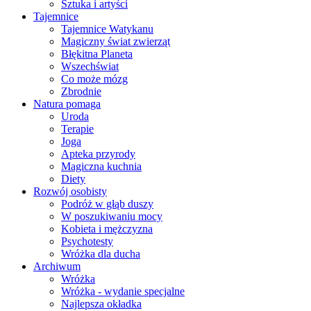
Sztuka i artyści
Tajemnice
Tajemnice Watykanu
Magiczny świat zwierząt
Błękitna Planeta
Wszechświat
Co może mózg
Zbrodnie
Natura pomaga
Uroda
Terapie
Joga
Apteka przyrody
Magiczna kuchnia
Diety
Rozwój osobisty
Podróż w głąb duszy
W poszukiwaniu mocy
Kobieta i mężczyzna
Psychotesty
Wróżka dla ducha
Archiwum
Wróżka
Wróżka - wydanie specjalne
Najlepsza okładka