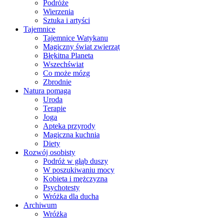
Podróże
Wierzenia
Sztuka i artyści
Tajemnice
Tajemnice Watykanu
Magiczny świat zwierząt
Błękitna Planeta
Wszechświat
Co może mózg
Zbrodnie
Natura pomaga
Uroda
Terapie
Joga
Apteka przyrody
Magiczna kuchnia
Diety
Rozwój osobisty
Podróż w głąb duszy
W poszukiwaniu mocy
Kobieta i mężczyzna
Psychotesty
Wróżka dla ducha
Archiwum
Wróżka