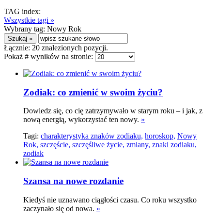
TAG index:
Wszystkie tagi »
Wybrany tag:
Nowy Rok
Łącznie:
20
znalezionych pozycji.
Pokaż # wyników na stronie:
Zodiak: co zmienić w swoim życiu?
Dowiedz się, co cię zatrzymywało w starym roku – i jak, z
nową energią, wykorzystać ten nowy.
»
Tagi:
charakterystyka znaków zodiaku,
horoskop,
Nowy
Rok,
szczęście,
szczęśliwe życie,
zmiany,
znaki zodiaku,
zodiak
Szansa na nowe rozdanie
Kiedyś nie uznawano ciągłości czasu. Co roku wszystko
zaczynało się od nowa.
»