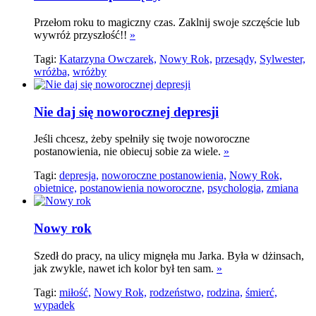
Przełom roku to magiczny czas. Zaklnij swoje szczęście lub
wywróż przyszłość!!
»
Tagi:
Katarzyna Owczarek,
Nowy Rok,
przesądy,
Sylwester,
wróżba,
wróżby
Nie daj się noworocznej depresji
Jeśli chcesz, żeby spełniły się twoje noworoczne
postanowienia, nie obiecuj sobie za wiele.
»
Tagi:
depresja,
noworoczne postanowienia,
Nowy Rok,
obietnice,
postanowienia noworoczne,
psychologia,
zmiana
Nowy rok
Szedł do pracy, na ulicy mignęła mu Jarka. Była w dżinsach,
jak zwykle, nawet ich kolor był ten sam.
»
Tagi:
miłość,
Nowy Rok,
rodzeństwo,
rodzina,
śmierć,
wypadek