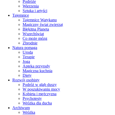
Podróże
Wierzenia
Sztuka i artyści
Tajemnice
Tajemnice Watykanu
Magiczny świat zwierząt
Błękitna Planeta
Wszechświat
Co może mózg
Zbrodnie
Natura pomaga
Uroda
Terapie
Joga
Apteka przyrody
Magiczna kuchnia
Diety
Rozwój osobisty
Podróż w głąb duszy
W poszukiwaniu mocy
Kobieta i mężczyzna
Psychotesty
Wróżka dla ducha
Archiwum
Wróżka