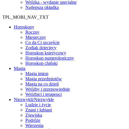
Wróżka - wydanie specjalne
Najlepsza okładka
TPL_MOBI_NAV_TXT
Horoskopy
Roczny
Miesięczny
Co da Ci szczęście
Zodiak dziecięcy
Horoskop księżycowy
Horoskop numerologiczny
Horoskop chiński
Magia
Magia imion
Magia przedmiotów
Magia na co dzień
Wróżby i przepowiednie
Wróżbici i terapeuci
Niezwykli/Niezwykłe
Ludzie i życie
Znani i lubiani
Zjawiska
Podróże
Wierzenia