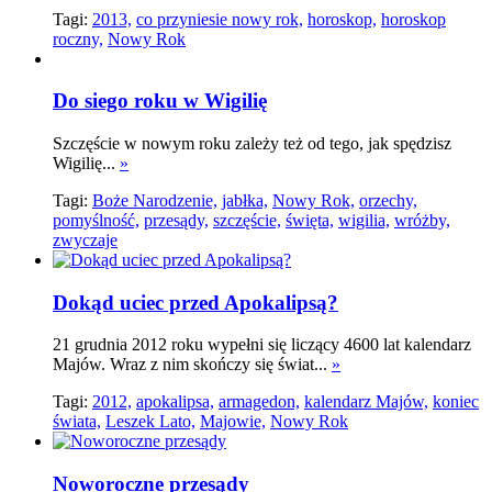
Tagi:
2013,
co przyniesie nowy rok,
horoskop,
horoskop
roczny,
Nowy Rok
Do siego roku w Wigilię
Szczęście w nowym roku zależy też od tego, jak spędzisz
Wigilię...
»
Tagi:
Boże Narodzenie,
jabłka,
Nowy Rok,
orzechy,
pomyślność,
przesądy,
szczęście,
święta,
wigilia,
wróżby,
zwyczaje
Dokąd uciec przed Apokalipsą?
21 grudnia 2012 roku wypełni się liczący 4600 lat kalendarz
Majów. Wraz z nim skończy się świat...
»
Tagi:
2012,
apokalipsa,
armagedon,
kalendarz Majów,
koniec
świata,
Leszek Lato,
Majowie,
Nowy Rok
Noworoczne przesądy