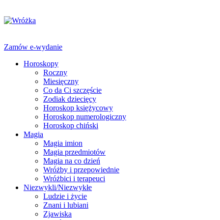
Zamów e-wydanie
Horoskopy
Roczny
Miesięczny
Co da Ci szczęście
Zodiak dziecięcy
Horoskop księżycowy
Horoskop numerologiczny
Horoskop chiński
Magia
Magia imion
Magia przedmiotów
Magia na co dzień
Wróżby i przepowiednie
Wróżbici i terapeuci
Niezwykli/Niezwykłe
Ludzie i życie
Znani i lubiani
Zjawiska