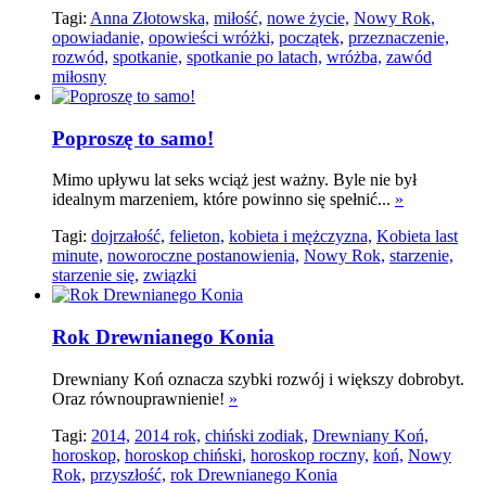
Tagi:
Anna Złotowska,
miłość,
nowe życie,
Nowy Rok,
opowiadanie,
opowieści wróżki,
początek,
przeznaczenie,
rozwód,
spotkanie,
spotkanie po latach,
wróżba,
zawód
miłosny
Poproszę to samo!
Mimo upływu lat seks wciąż jest ważny. Byle nie był
idealnym marzeniem, które powinno się spełnić...
»
Tagi:
dojrzałość,
felieton,
kobieta i mężczyzna,
Kobieta last
minute,
noworoczne postanowienia,
Nowy Rok,
starzenie,
starzenie się,
związki
Rok Drewnianego Konia
Drewniany Koń oznacza szybki rozwój i większy dobrobyt.
Oraz równouprawnienie!
»
Tagi:
2014,
2014 rok,
chiński zodiak,
Drewniany Koń,
horoskop,
horoskop chiński,
horoskop roczny,
koń,
Nowy
Rok,
przyszłość,
rok Drewnianego Konia