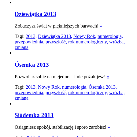
Dziewiątka 2013
Zobaczysz świat w piękniejszych barwach!
»
Tagi:
2013,
Dziewiątka 2013,
Nowy Rok,
numerologia,
przepowiednia,
przyszłość,
rok numerologiczny,
wróżba,
zmiana
Ósemka 2013
Pozwolisz sobie na niejedno... i nie pożałujesz!
»
Tagi:
2013,
Nowy Rok,
numerologia,
Ósemka 2013,
przepowiednia,
przyszłość,
rok numerologiczny,
wróżba,
zmiana
Siódemka 2013
Osiągniesz spokój, stabilizację i sporo zarobisz!
»