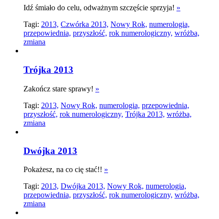
Idź śmiało do celu, odważnym szczęście sprzyja!
»
Tagi:
2013,
Czwórka 2013,
Nowy Rok,
numerologia,
przepowiednia,
przyszłość,
rok numerologiczny,
wróżba,
zmiana
Trójka 2013
Zakończ stare sprawy!
»
Tagi:
2013,
Nowy Rok,
numerologia,
przepowiednia,
przyszłość,
rok numerologiczny,
Trójka 2013,
wróżba,
zmiana
Dwójka 2013
Pokażesz, na co cię stać!!
»
Tagi:
2013,
Dwójka 2013,
Nowy Rok,
numerologia,
przepowiednia,
przyszłość,
rok numerologiczny,
wróżba,
zmiana