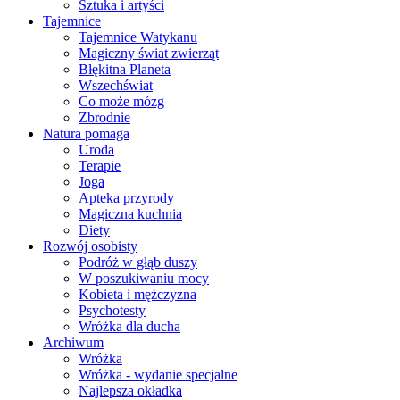
Sztuka i artyści
Tajemnice
Tajemnice Watykanu
Magiczny świat zwierząt
Błękitna Planeta
Wszechświat
Co może mózg
Zbrodnie
Natura pomaga
Uroda
Terapie
Joga
Apteka przyrody
Magiczna kuchnia
Diety
Rozwój osobisty
Podróż w głąb duszy
W poszukiwaniu mocy
Kobieta i mężczyzna
Psychotesty
Wróżka dla ducha
Archiwum
Wróżka
Wróżka - wydanie specjalne
Najlepsza okładka