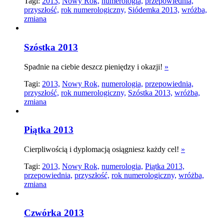
Tagi:
2013,
Nowy Rok,
numerologia,
przepowiednia,
przyszłość,
rok numerologiczny,
Siódemka 2013,
wróżba,
zmiana
Szóstka 2013
Spadnie na ciebie deszcz pieniędzy i okazji!
»
Tagi:
2013,
Nowy Rok,
numerologia,
przepowiednia,
przyszłość,
rok numerologiczny,
Szóstka 2013,
wróżba,
zmiana
Piątka 2013
Cierpliwością i dyplomacją osiągniesz każdy cel!
»
Tagi:
2013,
Nowy Rok,
numerologia,
Piątka 2013,
przepowiednia,
przyszłość,
rok numerologiczny,
wróżba,
zmiana
Czwórka 2013