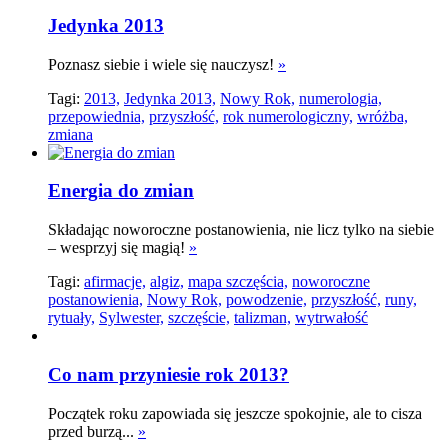
Jedynka 2013
Poznasz siebie i wiele się nauczysz!
»
Tagi:
2013,
Jedynka 2013,
Nowy Rok,
numerologia,
przepowiednia,
przyszłość,
rok numerologiczny,
wróżba,
zmiana
Energia do zmian
Składając noworoczne postanowienia, nie licz tylko na siebie
– wesprzyj się magią!
»
Tagi:
afirmacje,
algiz,
mapa szczęścia,
noworoczne
postanowienia,
Nowy Rok,
powodzenie,
przyszłość,
runy,
rytuały,
Sylwester,
szczęście,
talizman,
wytrwałość
Co nam przyniesie rok 2013?
Początek roku zapowiada się jeszcze spokojnie, ale to cisza
przed burzą...
»