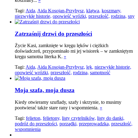
koszmary...
»
Tagi:
Aida,
Aida Kosojan-Przybysz,
klątwa,
koszmary,
niezwykłe historie,
opowieść wróżki,
przeszłość,
rodzina,
sny
Zatrzaśnij drzwi do przeszłości
Życie Kasi, zamknięte w kręgu lęków i ciężkich
doświadczeń, przypominało mi jej wisiorek – w zamkniętym
kręgu samotna literka K.
»
Tagi:
Aida,
Aida Kosojan-Przybysz,
lęk,
niezwykłe historie,
opowieść wróżki,
przeszłość,
rodzina,
samotność
Moja szafa, moja dusza
Kiedy otwieramy szuflady, szafy i skrzynie, to musimy
pootwierać także stare rany i wspomnienia.
»
Tagi:
felieton,
felietony,
listy czytelników,
listy do danki,
podróż do przeszłości,
porządki,
przeprowadzka,
przeszłość,
wspomnienia