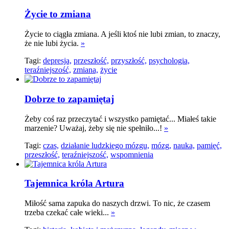
Życie to zmiana
Życie to ciągła zmiana. A jeśli ktoś nie lubi zmian, to znaczy,
że nie lubi życia.
»
Tagi:
depresja,
przeszłość,
przyszłość,
psychologia,
teraźniejszość,
zmiana,
życie
Dobrze to zapamiętaj
Żeby coś raz przeczytać i wszystko pamiętać... Miałeś takie
marzenie? Uważaj, żeby się nie spełniło...!
»
Tagi:
czas,
działanie ludzkiego mózgu,
mózg,
nauka,
pamięć,
przeszłość,
teraźniejszość,
wspomnienia
Tajemnica króla Artura
Miłość sama zapuka do naszych drzwi. To nic, że czasem
trzeba czekać całe wieki...
»