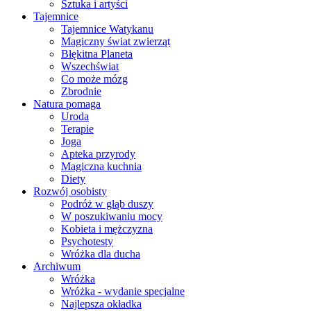
Sztuka i artyści
Tajemnice
Tajemnice Watykanu
Magiczny świat zwierząt
Błękitna Planeta
Wszechświat
Co może mózg
Zbrodnie
Natura pomaga
Uroda
Terapie
Joga
Apteka przyrody
Magiczna kuchnia
Diety
Rozwój osobisty
Podróż w głąb duszy
W poszukiwaniu mocy
Kobieta i mężczyzna
Psychotesty
Wróżka dla ducha
Archiwum
Wróżka
Wróżka - wydanie specjalne
Najlepsza okładka