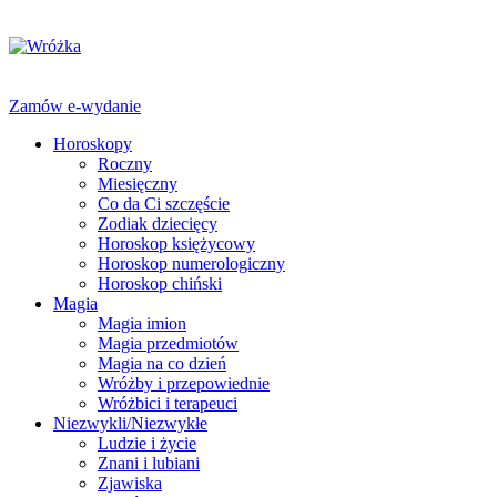
Zamów e-wydanie
Horoskopy
Roczny
Miesięczny
Co da Ci szczęście
Zodiak dziecięcy
Horoskop księżycowy
Horoskop numerologiczny
Horoskop chiński
Magia
Magia imion
Magia przedmiotów
Magia na co dzień
Wróżby i przepowiednie
Wróżbici i terapeuci
Niezwykli/Niezwykłe
Ludzie i życie
Znani i lubiani
Zjawiska