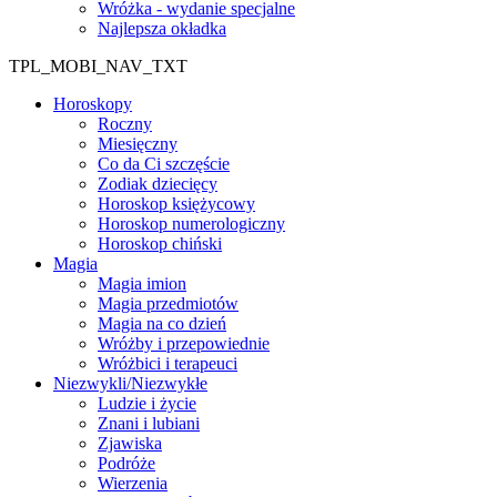
Wróżka - wydanie specjalne
Najlepsza okładka
TPL_MOBI_NAV_TXT
Horoskopy
Roczny
Miesięczny
Co da Ci szczęście
Zodiak dziecięcy
Horoskop księżycowy
Horoskop numerologiczny
Horoskop chiński
Magia
Magia imion
Magia przedmiotów
Magia na co dzień
Wróżby i przepowiednie
Wróżbici i terapeuci
Niezwykli/Niezwykłe
Ludzie i życie
Znani i lubiani
Zjawiska
Podróże
Wierzenia