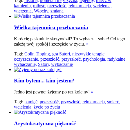
Tagi:
historia,
kobieta i mężczyzna,
legendy,
miecz w
kamieniu,
miłość,
przeszłość,
reinkarnacja,
wcielenia,
wierzenia,
Włochy,
zmiana
Wielka tajemnica przebaczania
Ktoś cię paskudnie skrzywdził? To wybacz... sobie! Od tego
zależą twój spokój i szczęście w życiu.
»
Tagi:
Colin Tipping,
gra Satori,
niezwykłe terapie,
oczyszczanie,
przeszłość,
przyszłość,
psychologia,
radykalne
wybaczanie,
Satori,
wybaczanie
Kim byłem... kim jestem?
Jedno jest pewne: żyjemy po raz kolejny!
»
Tagi:
pamięć,
przeszłość,
przyszłość,
reinkarnacja,
śmierć,
wcielenia,
życie po życiu
Arystokratyczna piękność