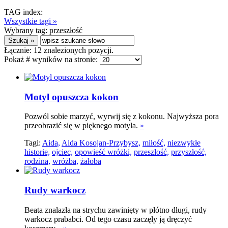
TAG index:
Wszystkie tagi »
Wybrany tag:
przeszłość
Łącznie:
12
znalezionych pozycji.
Pokaż # wyników na stronie:
Motyl opuszcza kokon
Pozwól sobie marzyć, wyrwij się z kokonu. Najwyższa pora
przeobrazić się w pięknego motyla.
»
Tagi:
Aida,
Aida Kosojan-Przybysz,
miłość,
niezwykłe
historie,
ojciec,
opowieść wróżki,
przeszłość,
przyszłość,
rodzina,
wróżba,
żałoba
Rudy warkocz
Beata znalazła na strychu zawinięty w płótno długi, rudy
warkocz prababci. Od tego czasu zaczęły ją dręczyć