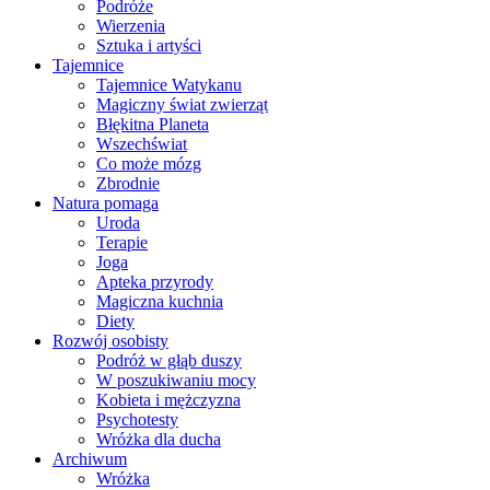
Podróże
Wierzenia
Sztuka i artyści
Tajemnice
Tajemnice Watykanu
Magiczny świat zwierząt
Błękitna Planeta
Wszechświat
Co może mózg
Zbrodnie
Natura pomaga
Uroda
Terapie
Joga
Apteka przyrody
Magiczna kuchnia
Diety
Rozwój osobisty
Podróż w głąb duszy
W poszukiwaniu mocy
Kobieta i mężczyzna
Psychotesty
Wróżka dla ducha
Archiwum
Wróżka