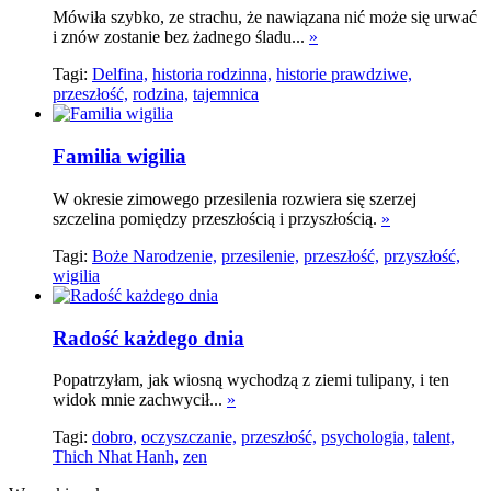
Mówiła szybko, ze strachu, że nawiązana nić może się urwać
i znów zostanie bez żadnego śladu...
»
Tagi:
Delfina,
historia rodzinna,
historie prawdziwe,
przeszłość,
rodzina,
tajemnica
Familia wigilia
W okresie zimowego przesilenia rozwiera się szerzej
szczelina pomiędzy przeszłością i przyszłością.
»
Tagi:
Boże Narodzenie,
przesilenie,
przeszłość,
przyszłość,
wigilia
Radość każdego dnia
Popatrzyłam, jak wiosną wychodzą z ziemi tulipany, i ten
widok mnie zachwycił...
»
Tagi:
dobro,
oczyszczanie,
przeszłość,
psychologia,
talent,
Thich Nhat Hanh,
zen