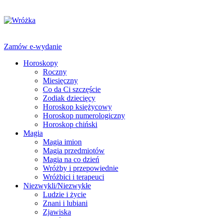
Zamów e-wydanie
Horoskopy
Roczny
Miesięczny
Co da Ci szczęście
Zodiak dziecięcy
Horoskop księżycowy
Horoskop numerologiczny
Horoskop chiński
Magia
Magia imion
Magia przedmiotów
Magia na co dzień
Wróżby i przepowiednie
Wróżbici i terapeuci
Niezwykli/Niezwykłe
Ludzie i życie
Znani i lubiani
Zjawiska