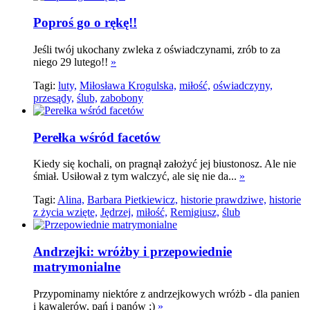
Poproś go o rękę!!
Jeśli twój ukochany zwleka z oświadczynami, zrób to za
niego 29 lutego!!
»
Tagi:
luty,
Miłosława Krogulska,
miłość,
oświadczyny,
przesądy,
ślub,
zabobony
Perełka wśród facetów
Kiedy się kochali, on pragnął założyć jej biustonosz. Ale nie
śmiał. Usiłował z tym walczyć, ale się nie da...
»
Tagi:
Alina,
Barbara Pietkiewicz,
historie prawdziwe,
historie
z życia wzięte,
Jędrzej,
miłość,
Remigiusz,
ślub
Andrzejki: wróżby i przepowiednie
matrymonialne
Przypominamy niektóre z andrzejkowych wróżb - dla panien
i kawalerów, pań i panów ;)
»