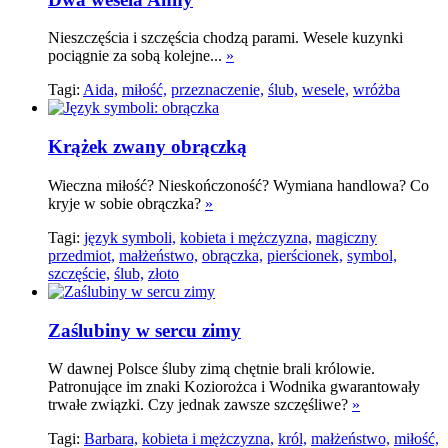
Nieszczęścia i szczęścia chodzą parami. Wesele kuzynki
pociągnie za sobą kolejne...
»
Tagi:
Aida,
miłość,
przeznaczenie,
ślub,
wesele,
wróżba
Krążek zwany obrączką
Wieczna miłość? Nieskończoność? Wymiana handlowa? Co
kryje w sobie obrączka?
»
Tagi:
język symboli,
kobieta i mężczyzna,
magiczny
przedmiot,
małżeństwo,
obrączka,
pierścionek,
symbol,
szczęście,
ślub,
złoto
Zaślubiny w sercu zimy
W dawnej Polsce śluby zimą chętnie brali królowie.
Patronujące im znaki Koziorożca i Wodnika gwarantowały
trwałe związki. Czy jednak zawsze szczęśliwe?
»
Tagi:
Barbara,
kobieta i mężczyzna,
król,
małżeństwo,
miłość,