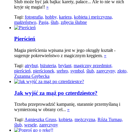
Ślub może być jak bajka: karety, pałace... Ale to nie w nich
kryje się magia!!
»
Tagi:
fotografia,
hobby,
kariera,
kobieta i mężczyzna,
małżeństwo,
Pasja,
ślub,
zdjęcia ślubne
Pierścień
Magia pierścienia wpisana jest w jego okrągły kształt -
sugeruje pokrewieństwo z magicznym kręgiem.
»
Tagi:
atrybut,
biżuteria,
brylant,
magiczny przedmiot,
pierścień,
pierścionek,
srebro,
symbol,
ślub,
zaręczyny,
złoto,
Zuzanna Grębecka
Jak wyjść za mąż po czterdziestce?
Trzeba przeprowadzić kampanię, starannie przemyślaną i
wymierzoną w obrany cel...
»
Tagi:
Agnieszka Gruss,
kobieta,
mężczyzna,
Róża Turnau,
ślub,
wesele,
zaręczyny