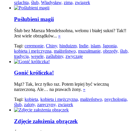
szlachta,
ślub,
Władysław,
zima,
związek
Poślubieni magii
Ślub bez Marsza Mendelssohna, welonu i białej sukni? Tak!!
Jest wiele obrządków...
»
Tagi:
ceremonie,
Chiny,
hinduizm,
Indie,
islam,
Japonia,
kobieta i mężczyzna,
małżeństwo,
muzułmanie,
obrzędy,
ślub,
tradycja,
wesele,
zaślubiny,
zwyczaje
Gonić króliczka!
Mąż? Tak, lecz tylko raz. Potem lepiej być wieczną
narzeczoną. Ale… na prawach żony.
»
Tagi:
kobieta,
kobieta i mężczyzna,
małżeństwo,
psychologia,
ślub,
zaloty,
zaręczyny,
związek
Zdjęcie założenia obrączek