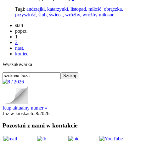
Tagi:
andrzejki,
katarzynki,
listopad,
miłość,
obrączka,
przyszłość,
ślub,
świeca,
wróżby,
wróżby miłosne
start
poprz.
1
2
nast.
koniec
Wyszukiwarka
Kup aktualny numer »
Już w kioskach:
8/2026
Pozostań z nami w kontakcie