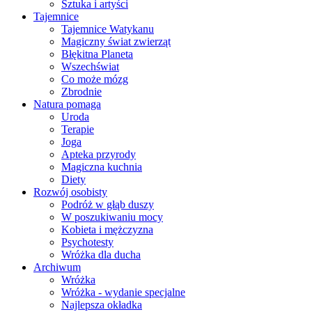
Sztuka i artyści
Tajemnice
Tajemnice Watykanu
Magiczny świat zwierząt
Błękitna Planeta
Wszechświat
Co może mózg
Zbrodnie
Natura pomaga
Uroda
Terapie
Joga
Apteka przyrody
Magiczna kuchnia
Diety
Rozwój osobisty
Podróż w głąb duszy
W poszukiwaniu mocy
Kobieta i mężczyzna
Psychotesty
Wróżka dla ducha
Archiwum
Wróżka
Wróżka - wydanie specjalne
Najlepsza okładka