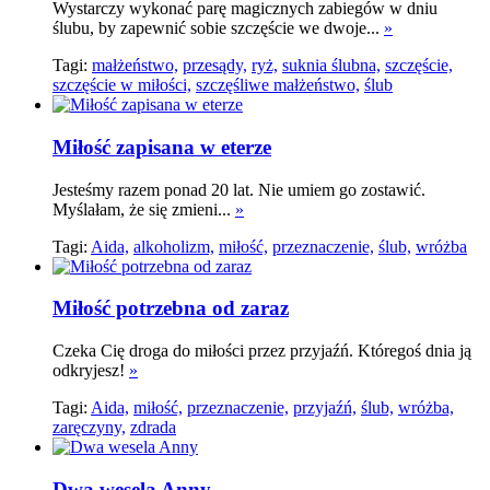
Wystarczy wykonać parę magicznych zabiegów w dniu
ślubu, by zapewnić sobie szczęście we dwoje...
»
Tagi:
małżeństwo,
przesądy,
ryż,
suknia ślubna,
szczęście,
szczęście w miłości,
szczęśliwe małżeństwo,
ślub
Miłość zapisana w eterze
Jesteśmy razem ponad 20 lat. Nie umiem go zostawić.
Myślałam, że się zmieni...
»
Tagi:
Aida,
alkoholizm,
miłość,
przeznaczenie,
ślub,
wróżba
Miłość potrzebna od zaraz
Czeka Cię droga do miłości przez przyjaźń. Któregoś dnia ją
odkryjesz!
»
Tagi:
Aida,
miłość,
przeznaczenie,
przyjaźń,
ślub,
wróżba,
zaręczyny,
zdrada
Dwa wesela Anny