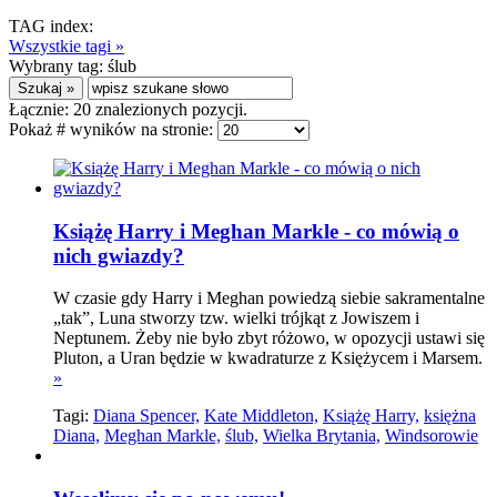
TAG index:
Wszystkie tagi »
Wybrany tag:
ślub
Łącznie:
20
znalezionych pozycji.
Pokaż # wyników na stronie:
Książę Harry i Meghan Markle - co mówią o
nich gwiazdy?
W czasie gdy Harry i Meghan powiedzą siebie sakramentalne
„tak”, Luna stworzy tzw. wielki trójkąt z Jowiszem i
Neptunem. Żeby nie było zbyt różowo, w opozycji ustawi się
Pluton, a Uran będzie w kwadraturze z Księżycem i Marsem.
»
Tagi:
Diana Spencer,
Kate Middleton,
Książę Harry,
księżna
Diana,
Meghan Markle,
ślub,
Wielka Brytania,
Windsorowie