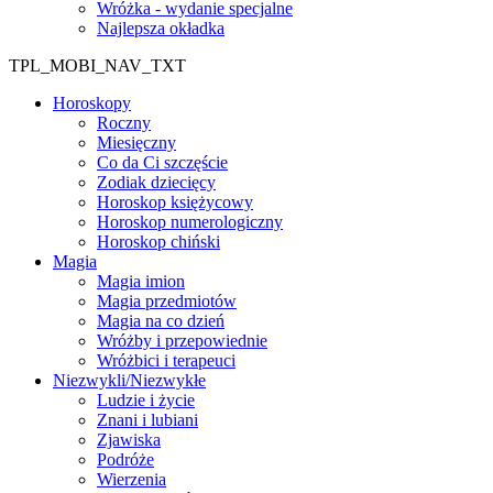
Wróżka - wydanie specjalne
Najlepsza okładka
TPL_MOBI_NAV_TXT
Horoskopy
Roczny
Miesięczny
Co da Ci szczęście
Zodiak dziecięcy
Horoskop księżycowy
Horoskop numerologiczny
Horoskop chiński
Magia
Magia imion
Magia przedmiotów
Magia na co dzień
Wróżby i przepowiednie
Wróżbici i terapeuci
Niezwykli/Niezwykłe
Ludzie i życie
Znani i lubiani
Zjawiska
Podróże
Wierzenia