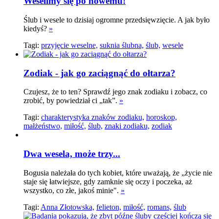
Weselimy się po nowemu!
Ślub i wesele to dzisiaj ogromne przedsięwzięcie. A jak było
kiedyś?
»
Tagi:
przyjęcie weselne,
suknia ślubna,
ślub,
wesele
Zodiak - jak go zaciągnąć do ołtarza?
Czujesz, że to ten? Sprawdź jego znak zodiaku i zobacz, co
zrobić, by powiedział ci „tak”.
»
Tagi:
charakterystyka znaków zodiaku,
horoskop,
małżeństwo,
miłość,
ślub,
znaki zodiaku,
zodiak
Dwa wesela, może trzy...
Bogusia należała do tych kobiet, które uważają, że „życie nie
staje się łatwiejsze, gdy zamknie się oczy i poczeka, aż
wszystko, co złe, jakoś minie".
»
Tagi:
Anna Złotowska,
felieton,
miłość,
romans,
ślub