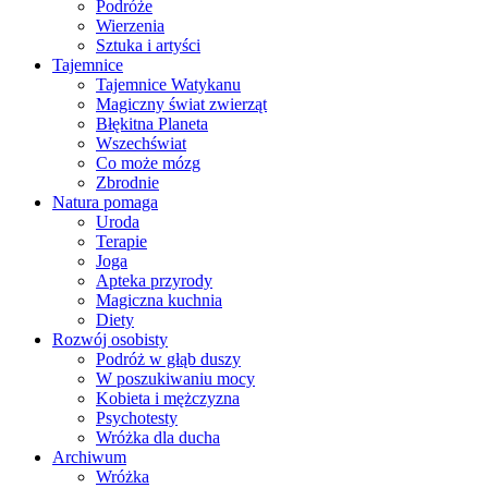
Podróże
Wierzenia
Sztuka i artyści
Tajemnice
Tajemnice Watykanu
Magiczny świat zwierząt
Błękitna Planeta
Wszechświat
Co może mózg
Zbrodnie
Natura pomaga
Uroda
Terapie
Joga
Apteka przyrody
Magiczna kuchnia
Diety
Rozwój osobisty
Podróż w głąb duszy
W poszukiwaniu mocy
Kobieta i mężczyzna
Psychotesty
Wróżka dla ducha
Archiwum
Wróżka