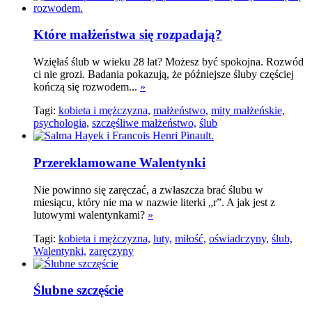
Które małżeństwa się rozpadają?
Wzięłaś ślub w wieku 28 lat? Możesz być spokojna. Rozwód
ci nie grozi. Badania pokazują, że późniejsze śluby częściej
kończą się rozwodem...
»
Tagi:
kobieta i mężczyzna,
małżeństwo,
mity małżeńskie,
psychologia,
szczęśliwe małżeństwo,
ślub
Przereklamowane Walentynki
Nie powinno się zaręczać, a zwłaszcza brać ślubu w
miesiącu, który nie ma w nazwie literki „r”. A jak jest z
lutowymi walentynkami?
»
Tagi:
kobieta i mężczyzna,
luty,
miłość,
oświadczyny,
ślub,
Walentynki,
zaręczyny
Ślubne szczęście