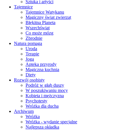
Sztuka i artyści
Tajemnice
Tajemnice Watykanu
Magiczny świat zwierząt
Błękitna Planeta
Wszechświat
Co może mózg
Zbrodnie
Natura pomaga
Uroda
Terapie
Joga
Apteka przyrody
Magiczna kuchnia
Diety
Rozwój osobisty
Podróż w głąb duszy
W poszukiwaniu mocy
Kobieta i mężczyzna
Psychotesty
Wróżka dla ducha
Archiwum
Wróżka
Wróżka - wydanie specjalne
Najlepsza okładka