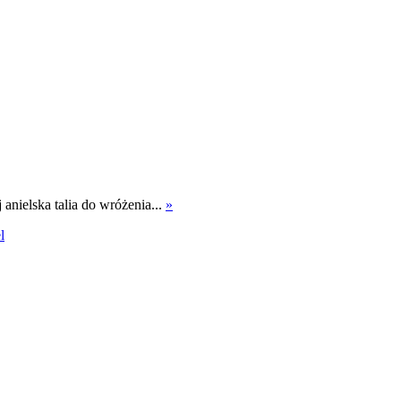
j anielska talia do wróżenia...
»
l