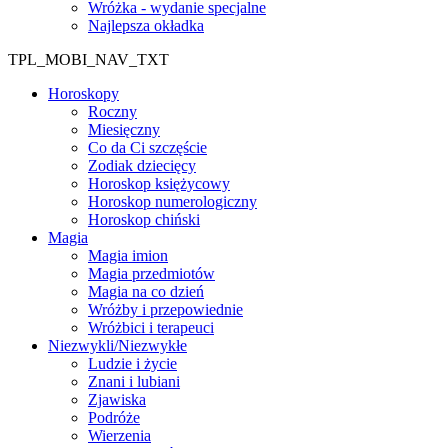
Wróżka - wydanie specjalne
Najlepsza okładka
TPL_MOBI_NAV_TXT
Horoskopy
Roczny
Miesięczny
Co da Ci szczęście
Zodiak dziecięcy
Horoskop księżycowy
Horoskop numerologiczny
Horoskop chiński
Magia
Magia imion
Magia przedmiotów
Magia na co dzień
Wróżby i przepowiednie
Wróżbici i terapeuci
Niezwykli/Niezwykłe
Ludzie i życie
Znani i lubiani
Zjawiska
Podróże
Wierzenia