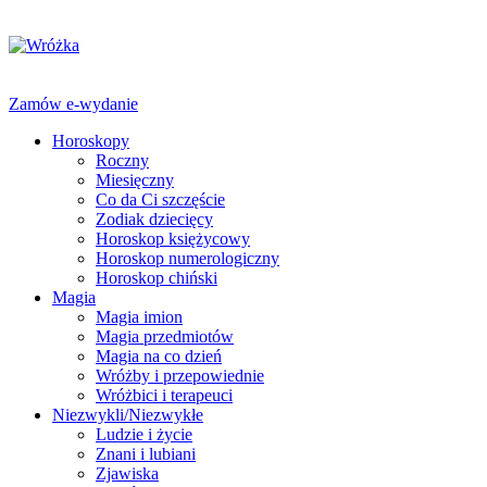
Zamów e-wydanie
Horoskopy
Roczny
Miesięczny
Co da Ci szczęście
Zodiak dziecięcy
Horoskop księżycowy
Horoskop numerologiczny
Horoskop chiński
Magia
Magia imion
Magia przedmiotów
Magia na co dzień
Wróżby i przepowiednie
Wróżbici i terapeuci
Niezwykli/Niezwykłe
Ludzie i życie
Znani i lubiani
Zjawiska