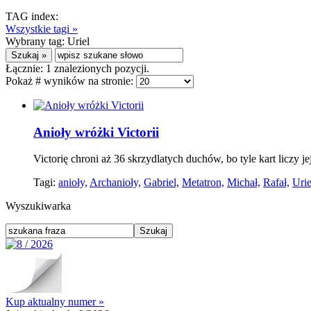
TAG index:
Wszystkie tagi »
Wybrany tag:
Uriel
Łącznie:
1
znalezionych pozycji.
Pokaż # wyników na stronie:
Anioły wróżki Victorii
Victorię chroni aż 36 skrzydlatych duchów, bo tyle kart liczy je
Tagi:
anioły,
Archanioły,
Gabriel,
Metatron,
Michał,
Rafał,
Urie
Wyszukiwarka
Kup aktualny numer »