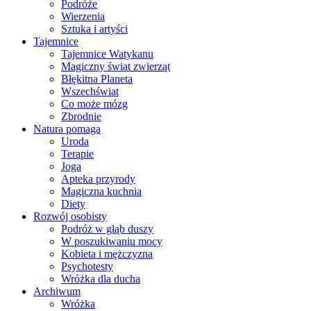
Podróże
Wierzenia
Sztuka i artyści
Tajemnice
Tajemnice Watykanu
Magiczny świat zwierząt
Błękitna Planeta
Wszechświat
Co może mózg
Zbrodnie
Natura pomaga
Uroda
Terapie
Joga
Apteka przyrody
Magiczna kuchnia
Diety
Rozwój osobisty
Podróż w głąb duszy
W poszukiwaniu mocy
Kobieta i mężczyzna
Psychotesty
Wróżka dla ducha
Archiwum
Wróżka