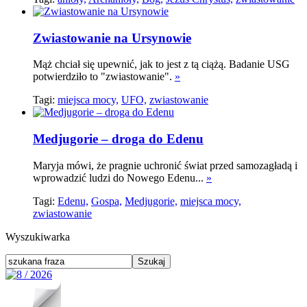
Zwiastowanie na Ursynowie
Mąż chciał się upewnić, jak to jest z tą ciążą. Badanie USG
potwierdziło to "zwiastowanie".
»
Tagi:
miejsca mocy,
UFO,
zwiastowanie
Medjugorie – droga do Edenu
Maryja mówi, że pragnie uchronić świat przed samozagładą i
wprowadzić ludzi do Nowego Edenu...
»
Tagi:
Edenu,
Gospa,
Medjugorie,
miejsca mocy,
zwiastowanie
Wyszukiwarka