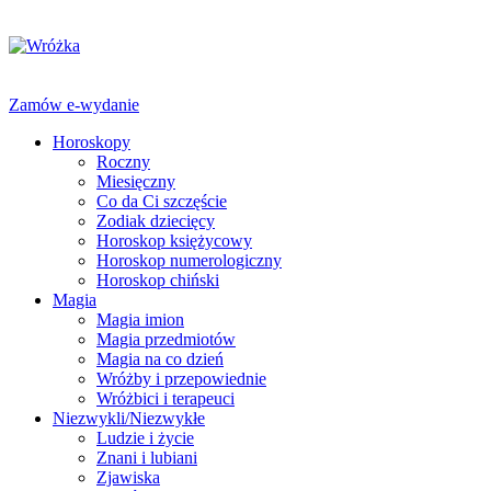
Zamów e-wydanie
Horoskopy
Roczny
Miesięczny
Co da Ci szczęście
Zodiak dziecięcy
Horoskop księżycowy
Horoskop numerologiczny
Horoskop chiński
Magia
Magia imion
Magia przedmiotów
Magia na co dzień
Wróżby i przepowiednie
Wróżbici i terapeuci
Niezwykli/Niezwykłe
Ludzie i życie
Znani i lubiani
Zjawiska