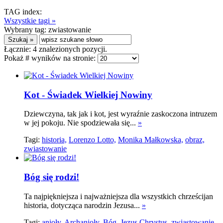
TAG index:
Wszystkie tagi »
Wybrany tag:
zwiastowanie
Łącznie:
4
znalezionych pozycji.
Pokaż # wyników na stronie:
Kot - Świadek Wielkiej Nowiny
Dziewczyna, tak jak i kot, jest wyraźnie zaskoczona intruzem
w jej pokoju. Nie spodziewała się...
»
Tagi:
historia,
Lorenzo Lotto,
Monika Małkowska,
obraz,
zwiastowanie
Bóg się rodzi!
Ta najpiękniejsza i najważniejsza dla wszystkich chrześcijan
historia, dotycząca narodzin Jezusa...
»
Tagi:
anioły,
Archanioły,
Bóg,
Jezus Chrystus,
zwiastowanie