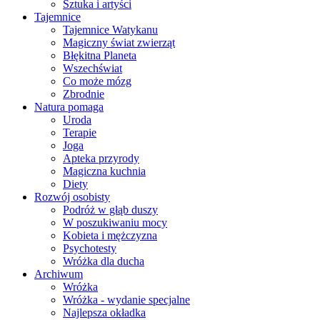
Sztuka i artyści
Tajemnice
Tajemnice Watykanu
Magiczny świat zwierząt
Błękitna Planeta
Wszechświat
Co może mózg
Zbrodnie
Natura pomaga
Uroda
Terapie
Joga
Apteka przyrody
Magiczna kuchnia
Diety
Rozwój osobisty
Podróż w głąb duszy
W poszukiwaniu mocy
Kobieta i mężczyzna
Psychotesty
Wróżka dla ducha
Archiwum
Wróżka
Wróżka - wydanie specjalne
Najlepsza okładka