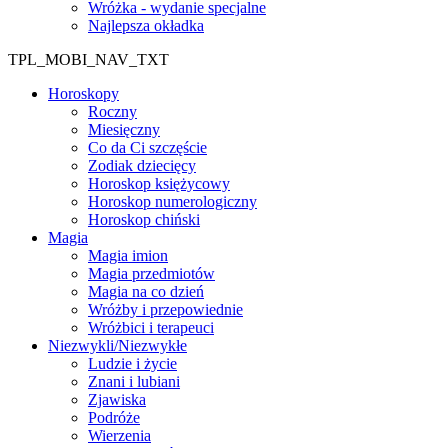
Wróżka - wydanie specjalne
Najlepsza okładka
TPL_MOBI_NAV_TXT
Horoskopy
Roczny
Miesięczny
Co da Ci szczęście
Zodiak dziecięcy
Horoskop księżycowy
Horoskop numerologiczny
Horoskop chiński
Magia
Magia imion
Magia przedmiotów
Magia na co dzień
Wróżby i przepowiednie
Wróżbici i terapeuci
Niezwykli/Niezwykłe
Ludzie i życie
Znani i lubiani
Zjawiska
Podróże
Wierzenia