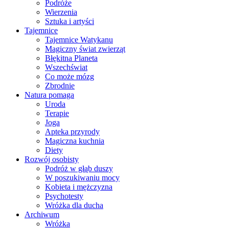
Podróże
Wierzenia
Sztuka i artyści
Tajemnice
Tajemnice Watykanu
Magiczny świat zwierząt
Błękitna Planeta
Wszechświat
Co może mózg
Zbrodnie
Natura pomaga
Uroda
Terapie
Joga
Apteka przyrody
Magiczna kuchnia
Diety
Rozwój osobisty
Podróż w głąb duszy
W poszukiwaniu mocy
Kobieta i mężczyzna
Psychotesty
Wróżka dla ducha
Archiwum
Wróżka