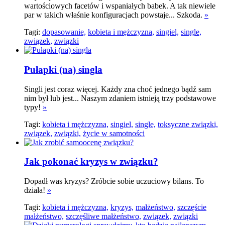
wartościowych facetów i wspaniałych babek. A tak niewiele
par w takich właśnie konfiguracjach powstaje... Szkoda.
»
Tagi:
dopasowanie,
kobieta i mężczyzna,
singiel,
single,
związek,
związki
Pułapki (na) singla
Singli jest coraz więcej. Każdy zna choć jednego bądź sam
nim był lub jest... Naszym zdaniem istnieją trzy podstawowe
typy!
»
Tagi:
kobieta i mężczyzna,
singiel,
single,
toksyczne związki,
związek,
związki,
życie w samotności
Jak pokonać kryzys w związku?
Dopadł was kryzys? Zróbcie sobie uczuciowy bilans. To
działa!
»
Tagi:
kobieta i mężczyzna,
kryzys,
małżeństwo,
szczęście
małżeństwo,
szczęśliwe małżeństwo,
związek,
związki