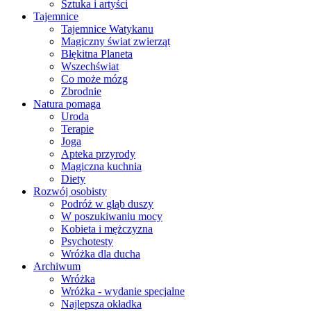
Sztuka i artyści
Tajemnice
Tajemnice Watykanu
Magiczny świat zwierząt
Błękitna Planeta
Wszechświat
Co może mózg
Zbrodnie
Natura pomaga
Uroda
Terapie
Joga
Apteka przyrody
Magiczna kuchnia
Diety
Rozwój osobisty
Podróż w głąb duszy
W poszukiwaniu mocy
Kobieta i mężczyzna
Psychotesty
Wróżka dla ducha
Archiwum
Wróżka
Wróżka - wydanie specjalne
Najlepsza okładka