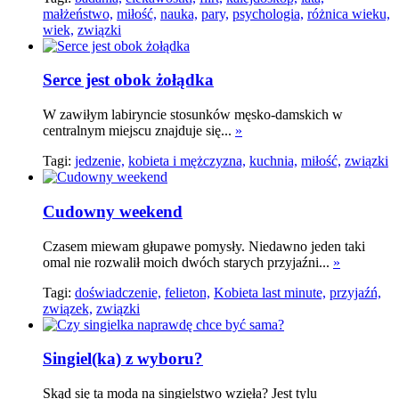
małżeństwo,
miłość,
nauka,
pary,
psychologia,
różnica wieku,
wiek,
związki
Serce jest obok żołądka
W zawiłym labiryncie stosunków męsko-damskich w
centralnym miejscu znajduje się...
»
Tagi:
jedzenie,
kobieta i mężczyzna,
kuchnia,
miłość,
związki
Cudowny weekend
Czasem miewam głupawe pomysły. Niedawno jeden taki
omal nie rozwalił moich dwóch starych przyjaźni...
»
Tagi:
doświadczenie,
felieton,
Kobieta last minute,
przyjaźń,
związek,
związki
Singiel(ka) z wyboru?
Skąd się ta moda na singielstwo wzięła? Jest tylu