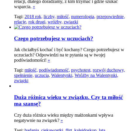
relacji, dlatego doradzamy, z kim trzymać i gdzie szukać
wsparcia.
»
Tagi:
2018 rok,
liczby,
miłość,
numerologia,
przepowiednie,
relacje,
rok drugi,
wróżby,
związki
Czego potrzebujesz w uczuciach?
Jak chciałbyś kochać i być kochany? Czego potrzebujesz w
uczuciach? Odpowiedzi na te pytania są w twojej
podświadomości!
»
Tagi:
miłość,
podświadomość,
psychotest,
rozwój duchowy,
spełnienie,
uczucia,
Walentynki,
Wróżby na Walentynki,
związki
Duża różnica wieku w związku. Czy ta miłość
ma szansę?
Czy duża różnica wieku między małżonkami wpływa
negatywnie na związek?
»
Tagi:
badania,
ciekawostki,
flirt,
kalejdoskop,
lata,