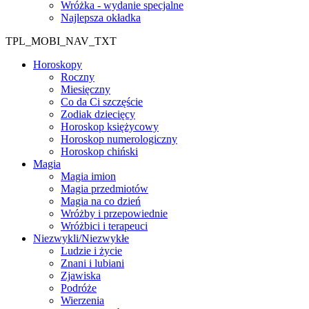
Wróżka - wydanie specjalne
Najlepsza okładka
TPL_MOBI_NAV_TXT
Horoskopy
Roczny
Miesięczny
Co da Ci szczęście
Zodiak dziecięcy
Horoskop księżycowy
Horoskop numerologiczny
Horoskop chiński
Magia
Magia imion
Magia przedmiotów
Magia na co dzień
Wróżby i przepowiednie
Wróżbici i terapeuci
Niezwykli/Niezwykłe
Ludzie i życie
Znani i lubiani
Zjawiska
Podróże
Wierzenia