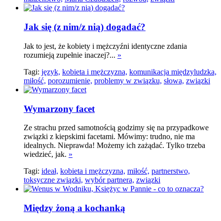
Jak się (z nim/z nią) dogadać?
Jak to jest, że kobiety i mężczyźni identyczne zdania
rozumieją zupełnie inaczej?...
»
Tagi:
język,
kobieta i mężczyzna,
komunikacja międzyludzka,
miłość,
porozumienie,
problemy w związku,
słowa,
związki
Wymarzony facet
Ze strachu przed samotnością godzimy się na przypadkowe
związki z kiepskimi facetami. Mówimy: trudno, nie ma
idealnych. Nieprawda! Możemy ich zażądać. Tylko trzeba
wiedzieć, jak.
»
Tagi:
ideał,
kobieta i mężczyzna,
miłość,
partnerstwo,
toksyczne związki,
wybór partnera,
związki
Między żoną a kochanką