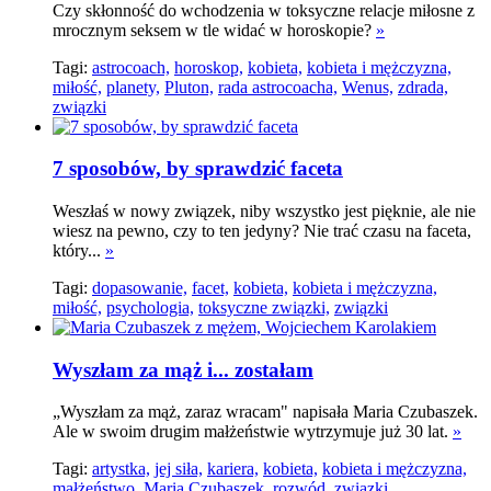
Czy skłonność do wchodzenia w toksyczne relacje miłosne z
mrocznym seksem w tle widać w horoskopie?
»
Tagi:
astrocoach,
horoskop,
kobieta,
kobieta i mężczyzna,
miłość,
planety,
Pluton,
rada astrocoacha,
Wenus,
zdrada,
związki
7 sposobów, by sprawdzić faceta
Weszłaś w nowy związek, niby wszystko jest pięknie, ale nie
wiesz na pewno, czy to ten jedyny? Nie trać czasu na faceta,
który...
»
Tagi:
dopasowanie,
facet,
kobieta,
kobieta i mężczyzna,
miłość,
psychologia,
toksyczne związki,
związki
Wyszłam za mąż i... zostałam
„Wyszłam za mąż, zaraz wracam" napisała Maria Czubaszek.
Ale w swoim drugim małżeństwie wytrzymuje już 30 lat.
»
Tagi:
artystka,
jej siła,
kariera,
kobieta,
kobieta i mężczyzna,
małżeństwo,
Maria Czubaszek,
rozwód,
związki