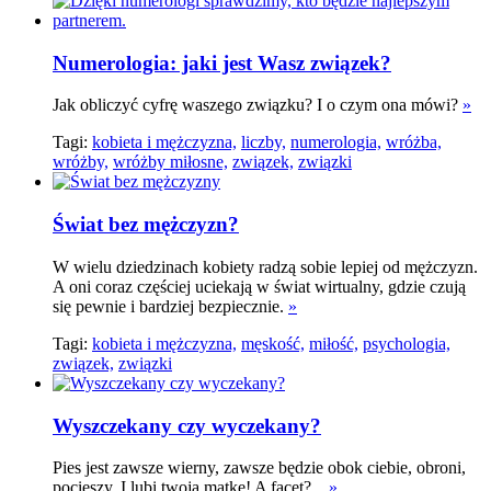
Numerologia: jaki jest Wasz związek?
Jak obliczyć cyfrę waszego związku? I o czym ona mówi?
»
Tagi:
kobieta i mężczyzna,
liczby,
numerologia,
wróżba,
wróżby,
wróżby miłosne,
związek,
związki
Świat bez mężczyzn?
W wielu dziedzinach kobiety radzą sobie lepiej od mężczyzn.
A oni coraz częściej uciekają w świat wirtualny, gdzie czują
się pewnie i bardziej bezpiecznie.
»
Tagi:
kobieta i mężczyzna,
męskość,
miłość,
psychologia,
związek,
związki
Wyszczekany czy wyczekany?
Pies jest zawsze wierny, zawsze będzie obok ciebie, obroni,
pocieszy. I lubi twoją matkę! A facet?...
»