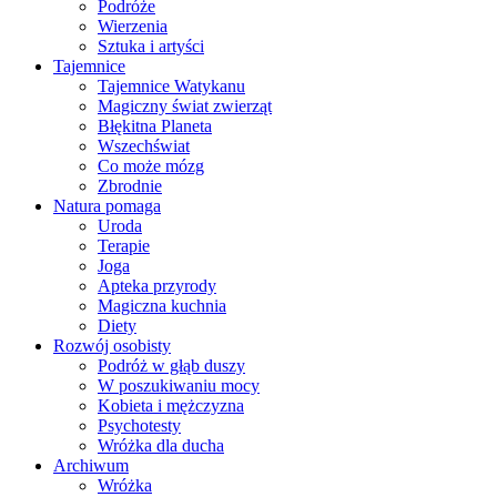
Podróże
Wierzenia
Sztuka i artyści
Tajemnice
Tajemnice Watykanu
Magiczny świat zwierząt
Błękitna Planeta
Wszechświat
Co może mózg
Zbrodnie
Natura pomaga
Uroda
Terapie
Joga
Apteka przyrody
Magiczna kuchnia
Diety
Rozwój osobisty
Podróż w głąb duszy
W poszukiwaniu mocy
Kobieta i mężczyzna
Psychotesty
Wróżka dla ducha
Archiwum
Wróżka