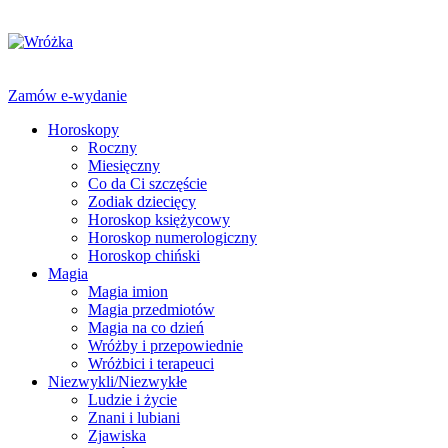
Zamów e-wydanie
Horoskopy
Roczny
Miesięczny
Co da Ci szczęście
Zodiak dziecięcy
Horoskop księżycowy
Horoskop numerologiczny
Horoskop chiński
Magia
Magia imion
Magia przedmiotów
Magia na co dzień
Wróżby i przepowiednie
Wróżbici i terapeuci
Niezwykli/Niezwykłe
Ludzie i życie
Znani i lubiani
Zjawiska