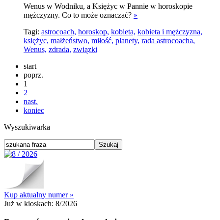
Wenus w Wodniku, a Księżyc w Pannie w horoskopie
mężczyzny. Co to może oznaczać?
»
Tagi:
astrocoach,
horoskop,
kobieta,
kobieta i mężczyzna,
księżyc,
małżeństwo,
miłość,
planety,
rada astrocoacha,
Wenus,
zdrada,
związki
start
poprz.
1
2
nast.
koniec
Wyszukiwarka
Kup aktualny numer »
Już w kioskach:
8/2026