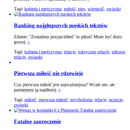
Tagi:
kobieta i mężczyzna,
miłość,
pies,
wierność,
związki
Ranking najgłupszych męskich tekstów
Zdanie: "Zostańmy przyjaciółmi" to pikuś! Może być dużo
gorzej.
»
Tagi:
kobieta i mężczyzna,
relacje,
toksyczne relacje,
zdrowe
relacje,
związki
Pierwsza miłość nie rdzewieje
Czy pierwsza miłość jest najważniejsza? Wcale nie, ale
pamiętamy ją najdłużej.
»
Tagi:
miłość,
pierwsza miłość,
psychologia,
relacje,
uczucie,
związki
Fatalne zauroczenie