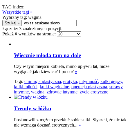
TAG index:
Wszystkie tagi »
Wybrany tag:
wagina
Łącznie:
3
znalezionych pozycji.
Pokaż # wyników na stronie:
Wiecznie młoda tam na dole
Czy w tym miejscu kobieta, mimo upływu lat, może
wyglądać jak dziewica? I po co?
»
Tagi:
chirurgia plastyczna,
erotyka,
intymność,
kulki gejszy,
kulki miłości,
kulki waginalne,
operacja plastyczna,
sprawy
intymne,
wagina,
zdrowie intymne,
życie erotyczne
Trendy w łóżku
Postanowili z mężem przekłuć sobie sutki. Słyszeli, że nic tak
nie wzmaga doznań erotycznych...
»