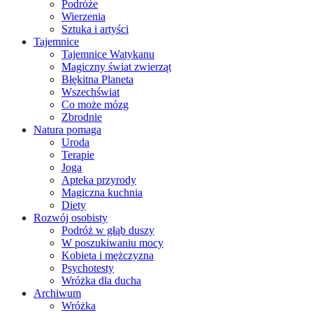
Podróże
Wierzenia
Sztuka i artyści
Tajemnice
Tajemnice Watykanu
Magiczny świat zwierząt
Błękitna Planeta
Wszechświat
Co może mózg
Zbrodnie
Natura pomaga
Uroda
Terapie
Joga
Apteka przyrody
Magiczna kuchnia
Diety
Rozwój osobisty
Podróż w głąb duszy
W poszukiwaniu mocy
Kobieta i mężczyzna
Psychotesty
Wróżka dla ducha
Archiwum
Wróżka