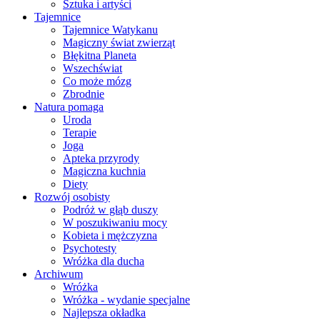
Sztuka i artyści
Tajemnice
Tajemnice Watykanu
Magiczny świat zwierząt
Błękitna Planeta
Wszechświat
Co może mózg
Zbrodnie
Natura pomaga
Uroda
Terapie
Joga
Apteka przyrody
Magiczna kuchnia
Diety
Rozwój osobisty
Podróż w głąb duszy
W poszukiwaniu mocy
Kobieta i mężczyzna
Psychotesty
Wróżka dla ducha
Archiwum
Wróżka
Wróżka - wydanie specjalne
Najlepsza okładka