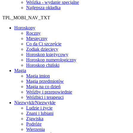
Wróżka - wydanie specjalne
Najlepsza okładka
TPL_MOBI_NAV_TXT
Horoskopy
Roczny
Miesięczny
Co da Ci szczęście
Zodiak dziecięcy
Horoskop księżycowy
Horoskop numerologiczny
Horoskop chiński
Magia
Magia imion
Magia przedmiotów
Magia na co dzień
Wróżby i przepowiednie
Wróżbici i terapeuci
Niezwykli/Niezwykłe
Ludzie i życie
Znani i lubiani
Zjawiska
Podróże
Wierzenia