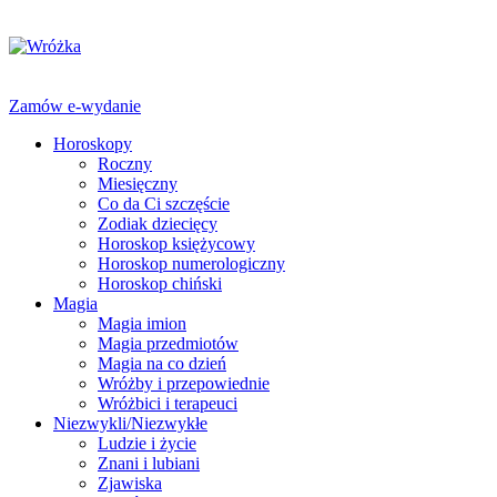
Zamów e-wydanie
Horoskopy
Roczny
Miesięczny
Co da Ci szczęście
Zodiak dziecięcy
Horoskop księżycowy
Horoskop numerologiczny
Horoskop chiński
Magia
Magia imion
Magia przedmiotów
Magia na co dzień
Wróżby i przepowiednie
Wróżbici i terapeuci
Niezwykli/Niezwykłe
Ludzie i życie
Znani i lubiani
Zjawiska