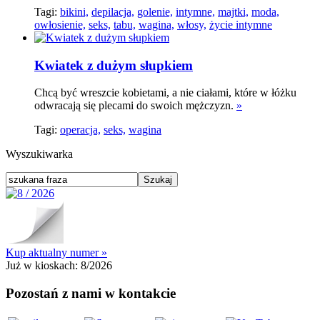
Tagi:
bikini,
depilacja,
golenie,
intymne,
majtki,
moda,
owłosienie,
seks,
tabu,
wagina,
włosy,
życie intymne
Kwiatek z dużym słupkiem
Chcą być wreszcie kobietami, a nie ciałami, które w łóżku
odwracają się plecami do swoich mężczyzn.
»
Tagi:
operacja,
seks,
wagina
Wyszukiwarka
Kup aktualny numer »
Już w kioskach:
8/2026
Pozostań z nami w kontakcie