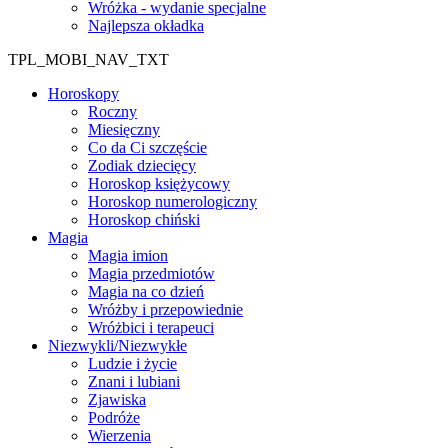
Wróżka - wydanie specjalne
Najlepsza okładka
TPL_MOBI_NAV_TXT
Horoskopy
Roczny
Miesięczny
Co da Ci szczęście
Zodiak dziecięcy
Horoskop księżycowy
Horoskop numerologiczny
Horoskop chiński
Magia
Magia imion
Magia przedmiotów
Magia na co dzień
Wróżby i przepowiednie
Wróżbici i terapeuci
Niezwykli/Niezwykłe
Ludzie i życie
Znani i lubiani
Zjawiska
Podróże
Wierzenia