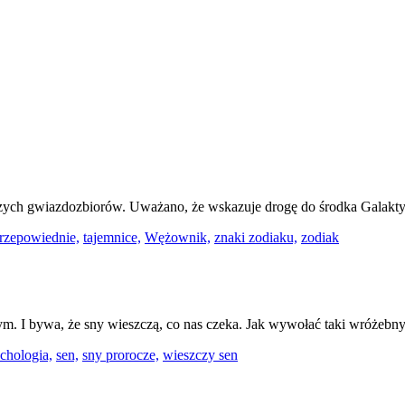
ch gwiazdozbiorów. Uważano, że wskazuje drogę do środka Galaktyki
rzepowiednie,
tajemnice,
Wężownik,
znaki zodiaku,
zodiak
m. I bywa, że sny wieszczą, co nas czeka. Jak wywołać taki wróżebn
chologia,
sen,
sny prorocze,
wieszczy sen