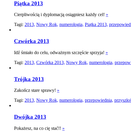
Piątka 2013
Cierpliwością i dyplomacją osiągniesz każdy cel!
»
Tagi:
2013,
Nowy Rok,
numerologia,
Piątka 2013,
przepowied
Czwórka 2013
Idź śmiało do celu, odważnym szczęście sprzyja!
»
Tagi:
2013,
Czwórka 2013,
Nowy Rok,
numerologia,
przepowi
Trójka 2013
Zakończ stare sprawy!
»
Tagi:
2013,
Nowy Rok,
numerologia,
przepowiednia,
przyszło
Dwójka 2013
Pokażesz, na co cię stać!!
»