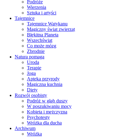
Podróże
Wierzenia
Sztuka i artyści
Tajemnice
Tajemnice Watykanu
Magiczny świat zwierząt
Błękitna Planeta
Wszechświat
Co może mózg
Zbrodnie
Natura pomaga
Uroda
Terapie
Joga
Apteka przyrody
Magiczna kuchnia
Diety
Rozwój osobisty
Podróż w głąb duszy
W poszukiwaniu mocy
Kobieta i mężczyzna
Psychotesty
Wróżka dla ducha
Archiwum
Wróżka