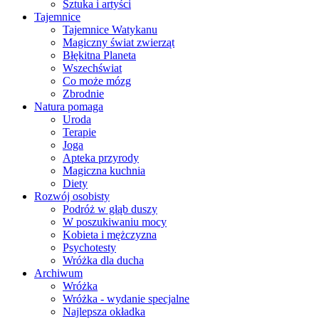
Sztuka i artyści
Tajemnice
Tajemnice Watykanu
Magiczny świat zwierząt
Błękitna Planeta
Wszechświat
Co może mózg
Zbrodnie
Natura pomaga
Uroda
Terapie
Joga
Apteka przyrody
Magiczna kuchnia
Diety
Rozwój osobisty
Podróż w głąb duszy
W poszukiwaniu mocy
Kobieta i mężczyzna
Psychotesty
Wróżka dla ducha
Archiwum
Wróżka
Wróżka - wydanie specjalne
Najlepsza okładka