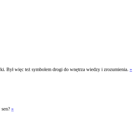
. Był więc też symbolem drogi do wnętrza wiedzy i zrozumienia.
»
y sen?
»