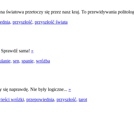
na światowa przetoczy się przez nasz kraj. To przewidywania politologa
ednia,
przyszłość,
przyszłość świata
.. Sprawdź sama!
»
ulanie,
sen,
spanie,
wróżba
ły się naprawdę. Nie były logiczne...
»
ieści wróżki,
przepowiednia,
przyszłość,
tarot