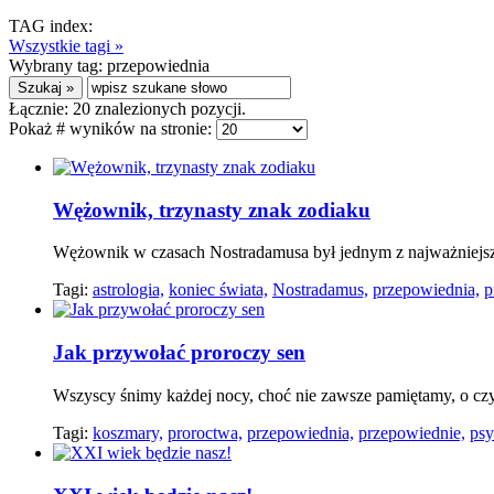
TAG index:
Wszystkie tagi »
Wybrany tag:
przepowiednia
Łącznie:
20
znalezionych pozycji.
Pokaż # wyników na stronie:
Wężownik, trzynasty znak zodiaku
Wężownik w czasach Nostradamusa był jednym z najważniejszy
Tagi:
astrologia,
koniec świata,
Nostradamus,
przepowiednia,
p
Jak przywołać proroczy sen
Wszyscy śnimy każdej nocy, choć nie zawsze pamiętamy, o czy
Tagi:
koszmary,
proroctwa,
przepowiednia,
przepowiednie,
psy