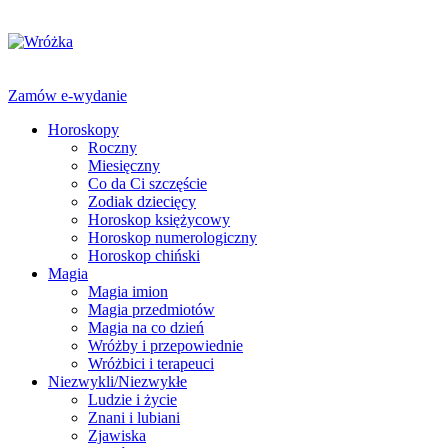
Zamów e-wydanie
Horoskopy
Roczny
Miesięczny
Co da Ci szczęście
Zodiak dziecięcy
Horoskop księżycowy
Horoskop numerologiczny
Horoskop chiński
Magia
Magia imion
Magia przedmiotów
Magia na co dzień
Wróżby i przepowiednie
Wróżbici i terapeuci
Niezwykli/Niezwykłe
Ludzie i życie
Znani i lubiani
Zjawiska