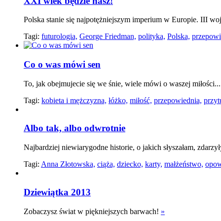
XXI wiek będzie nasz!
Polska stanie się najpotężniejszym imperium w Europie. III woj
Tagi:
futurologia,
George Friedman,
polityka,
Polska,
przepowi
Co o was mówi sen
To, jak obejmujecie się we śnie, wiele mówi o waszej miłości.
Tagi:
kobieta i mężczyzna,
łóżko,
miłość,
przepowiednia,
przyt
Albo tak, albo odwrotnie
Najbardziej niewiarygodne historie, o jakich słyszałam, zdarzy
Tagi:
Anna Złotowska,
ciąża,
dziecko,
karty,
małżeństwo,
opow
Dziewiątka 2013
Zobaczysz świat w piękniejszych barwach!
»