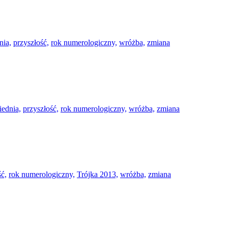
nia,
przyszłość,
rok numerologiczny,
wróżba,
zmiana
ednia,
przyszłość,
rok numerologiczny,
wróżba,
zmiana
ść,
rok numerologiczny,
Trójka 2013,
wróżba,
zmiana