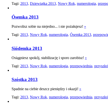
Tagi:
2013,
Dziewiątka 2013,
Nowy Rok,
numerologia,
przepo
Ósemka 2013
Pozwolisz sobie na niejedno... i nie pożałujesz!
»
Tagi:
2013,
Nowy Rok,
numerologia,
Ósemka 2013,
przepowi
Siódemka 2013
Osiągniesz spokój, stabilizację i sporo zarobisz!
»
Tagi:
2013,
Nowy Rok,
numerologia,
przepowiednia,
przyszło
Szóstka 2013
Spadnie na ciebie deszcz pieniędzy i okazji!
»
Tagi:
2013,
Nowy Rok,
numerologia,
przepowiednia,
przyszło