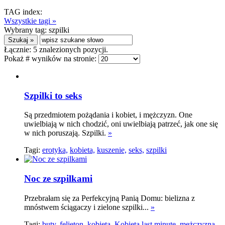
TAG index:
Wszystkie tagi »
Wybrany tag:
szpilki
Łącznie:
5
znalezionych pozycji.
Pokaż # wyników na stronie:
Szpilki to seks
Są przedmiotem pożądania i kobiet, i mężczyzn. One
uwielbiają w nich chodzić, oni uwielbiają patrzeć, jak one się
w nich poruszają. Szpilki.
»
Tagi:
erotyka,
kobieta,
kuszenie,
seks,
szpilki
Noc ze szpilkami
Przebrałam się za Perfekcyjną Panią Domu: bielizna z
mnóstwem ściągaczy i zielone szpilki...
»
Tagi:
buty,
felieton,
kobieta,
Kobieta last minute,
mężczyzna,