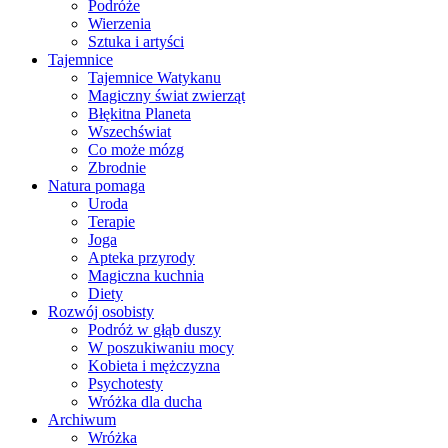
Podróże
Wierzenia
Sztuka i artyści
Tajemnice
Tajemnice Watykanu
Magiczny świat zwierząt
Błękitna Planeta
Wszechświat
Co może mózg
Zbrodnie
Natura pomaga
Uroda
Terapie
Joga
Apteka przyrody
Magiczna kuchnia
Diety
Rozwój osobisty
Podróż w głąb duszy
W poszukiwaniu mocy
Kobieta i mężczyzna
Psychotesty
Wróżka dla ducha
Archiwum
Wróżka