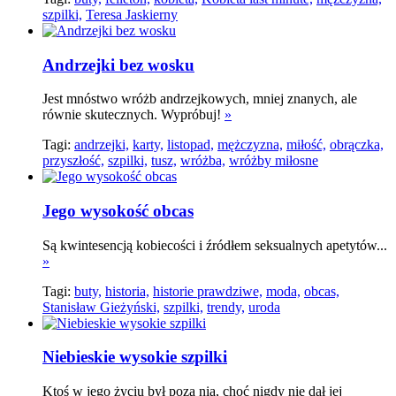
szpilki,
Teresa Jaskierny
Andrzejki bez wosku
Jest mnóstwo wróżb andrzejkowych, mniej znanych, ale
równie skutecznych. Wypróbuj!
»
Tagi:
andrzejki,
karty,
listopad,
mężczyzna,
miłość,
obrączka,
przyszłość,
szpilki,
tusz,
wróżba,
wróżby miłosne
Jego wysokość obcas
Są kwintesencją kobiecości i źródłem seksualnych apetytów...
»
Tagi:
buty,
historia,
historie prawdziwe,
moda,
obcas,
Stanisław Gieżyński,
szpilki,
trendy,
uroda
Niebieskie wysokie szpilki
Ktoś w jego życiu był poza nią, choć nigdy nie dał jej