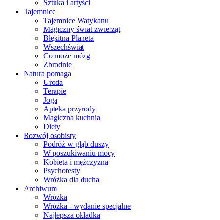
Sztuka i artyści
Tajemnice
Tajemnice Watykanu
Magiczny świat zwierząt
Błękitna Planeta
Wszechświat
Co może mózg
Zbrodnie
Natura pomaga
Uroda
Terapie
Joga
Apteka przyrody
Magiczna kuchnia
Diety
Rozwój osobisty
Podróż w głąb duszy
W poszukiwaniu mocy
Kobieta i mężczyzna
Psychotesty
Wróżka dla ducha
Archiwum
Wróżka
Wróżka - wydanie specjalne
Najlepsza okładka