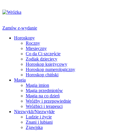
Zamów e-wydanie
Horoskopy
Roczny
Miesięczny
Co da Ci szczęście
Zodiak dziecięcy
Horoskop księżycowy
Horoskop numerologiczny
Horoskop chiński
Magia
Magia imion
Magia przedmiotów
Magia na co dzień
Wróżby i przepowiednie
Wróżbici i terapeuci
Niezwykli/Niezwykłe
Ludzie i życie
Znani i lubiani
Zjawiska