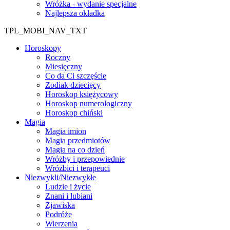
Wróżka - wydanie specjalne
Najlepsza okładka
TPL_MOBI_NAV_TXT
Horoskopy
Roczny
Miesięczny
Co da Ci szczęście
Zodiak dziecięcy
Horoskop księżycowy
Horoskop numerologiczny
Horoskop chiński
Magia
Magia imion
Magia przedmiotów
Magia na co dzień
Wróżby i przepowiednie
Wróżbici i terapeuci
Niezwykli/Niezwykłe
Ludzie i życie
Znani i lubiani
Zjawiska
Podróże
Wierzenia