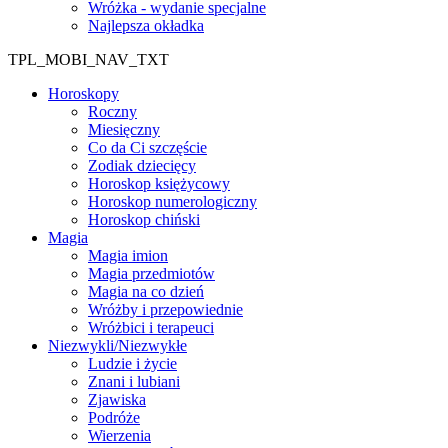
Wróżka - wydanie specjalne
Najlepsza okładka
TPL_MOBI_NAV_TXT
Horoskopy
Roczny
Miesięczny
Co da Ci szczęście
Zodiak dziecięcy
Horoskop księżycowy
Horoskop numerologiczny
Horoskop chiński
Magia
Magia imion
Magia przedmiotów
Magia na co dzień
Wróżby i przepowiednie
Wróżbici i terapeuci
Niezwykli/Niezwykłe
Ludzie i życie
Znani i lubiani
Zjawiska
Podróże
Wierzenia