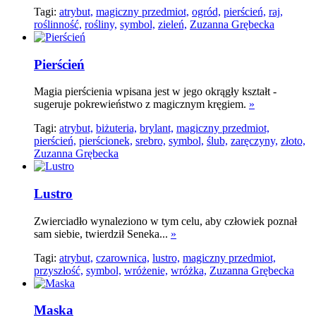
Tagi:
atrybut,
magiczny przedmiot,
ogród,
pierścień,
raj,
roślinność,
rośliny,
symbol,
zieleń,
Zuzanna Grębecka
Pierścień
Magia pierścienia wpisana jest w jego okrągły kształt -
sugeruje pokrewieństwo z magicznym kręgiem.
»
Tagi:
atrybut,
biżuteria,
brylant,
magiczny przedmiot,
pierścień,
pierścionek,
srebro,
symbol,
ślub,
zaręczyny,
złoto,
Zuzanna Grębecka
Lustro
Zwierciadło wynaleziono w tym celu, aby człowiek poznał
sam siebie, twierdził Seneka...
»
Tagi:
atrybut,
czarownica,
lustro,
magiczny przedmiot,
przyszłość,
symbol,
wróżenie,
wróżka,
Zuzanna Grębecka
Maska