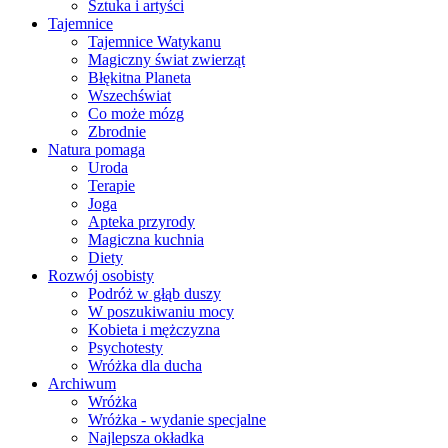
Sztuka i artyści
Tajemnice
Tajemnice Watykanu
Magiczny świat zwierząt
Błękitna Planeta
Wszechświat
Co może mózg
Zbrodnie
Natura pomaga
Uroda
Terapie
Joga
Apteka przyrody
Magiczna kuchnia
Diety
Rozwój osobisty
Podróż w głąb duszy
W poszukiwaniu mocy
Kobieta i mężczyzna
Psychotesty
Wróżka dla ducha
Archiwum
Wróżka
Wróżka - wydanie specjalne
Najlepsza okładka