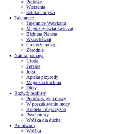
Podróże
Wierzenia
Sztuka i artyści
Tajemnice
Tajemnice Watykanu
Magiczny świat zwierząt
Błękitna Planeta
Wszechświat
Co może mózg
Zbrodnie
Natura pomaga
Uroda
Terapie
Joga
Apteka przyrody
Magiczna kuchnia
Diety
Rozwój osobisty
Podróż w głąb duszy
W poszukiwaniu mocy
Kobieta i mężczyzna
Psychotesty
Wróżka dla ducha
Archiwum
Wróżka