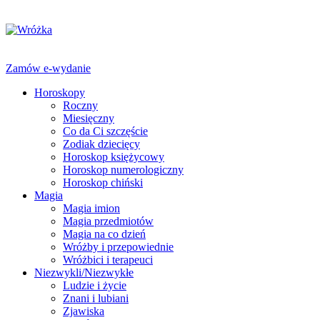
Zamów e-wydanie
Horoskopy
Roczny
Miesięczny
Co da Ci szczęście
Zodiak dziecięcy
Horoskop księżycowy
Horoskop numerologiczny
Horoskop chiński
Magia
Magia imion
Magia przedmiotów
Magia na co dzień
Wróżby i przepowiednie
Wróżbici i terapeuci
Niezwykli/Niezwykłe
Ludzie i życie
Znani i lubiani
Zjawiska