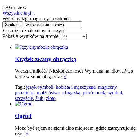
TAG index:
Wszystkie tagi »
Wybrany tag:
magiczny przedmiot
Łącznie:
5
znalezionych pozycji.
Pokaż # wyników na stronie:
Krążek zwany obrączką
Wieczna miłość? Nieskończoność? Wymiana handlowa? Co
kryje w sobie obrączka?
»
Tagi:
język symboli,
kobieta i mężczyzna,
magiczny
przedmiot,
małżeństwo,
obrączka,
pierścionek,
symbol,
szczęście,
ślub,
złoto
Ogród
Może być rajem na ziemi albo miejscem, gdzie zatrzymuje się
czas.
»