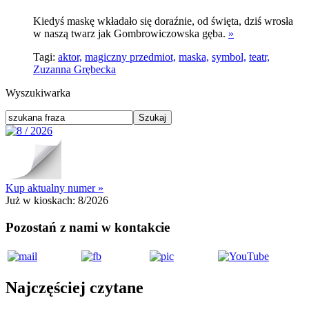
Kiedyś maskę wkładało się doraźnie, od święta, dziś wrosła
w naszą twarz jak Gombrowiczowska gęba.
»
Tagi:
aktor,
magiczny przedmiot,
maska,
symbol,
teatr,
Zuzanna Grębecka
Wyszukiwarka
Kup aktualny numer »
Już w kioskach:
8/2026
Pozostań z nami w kontakcie
Najczęściej czytane