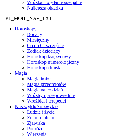
Wróżka - wydanie specjalne
Najlepsza okładka
TPL_MOBI_NAV_TXT
Horoskopy
Roczny
Miesięczny
Co da Ci szczęście
Zodiak dziecięcy
Horoskop księżycowy
Horoskop numerologiczny
Horoskop chiński
Magia
Magia imion
Magia przedmiotów
Magia na co dzień
Wróżby i przepowiednie
Wróżbici i terapeuci
Niezwykli/Niezwykłe
Ludzie i życie
Znani i lubiani
Zjawiska
Podróże
Wierzenia