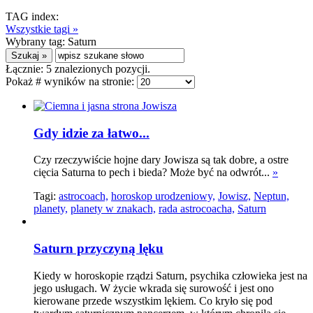
TAG index:
Wszystkie tagi »
Wybrany tag:
Saturn
Łącznie:
5
znalezionych pozycji.
Pokaż # wyników na stronie:
Gdy idzie za łatwo...
Czy rzeczywiście hojne dary Jowisza są tak dobre, a ostre
cięcia Saturna to pech i bieda? Może być na odwrót...
»
Tagi:
astrocoach,
horoskop urodzeniowy,
Jowisz,
Neptun,
planety,
planety w znakach,
rada astrocoacha,
Saturn
Saturn przyczyną lęku
Kiedy w horoskopie rządzi Saturn, psychika człowieka jest na
jego usługach. W życie wkrada się surowość i jest ono
kierowane przede wszystkim lękiem. Co kryło się pod