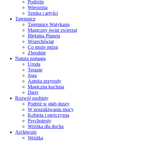
Podróże
Wierzenia
Sztuka i artyści
Tajemnice
Tajemnice Watykanu
Magiczny świat zwierząt
Błękitna Planeta
Wszechświat
Co może mózg
Zbrodnie
Natura pomaga
Uroda
Terapie
Joga
Apteka przyrody
Magiczna kuchnia
Diety
Rozwój osobisty
Podróż w głąb duszy
W poszukiwaniu mocy
Kobieta i mężczyzna
Psychotesty
Wróżka dla ducha
Archiwum
Wróżka