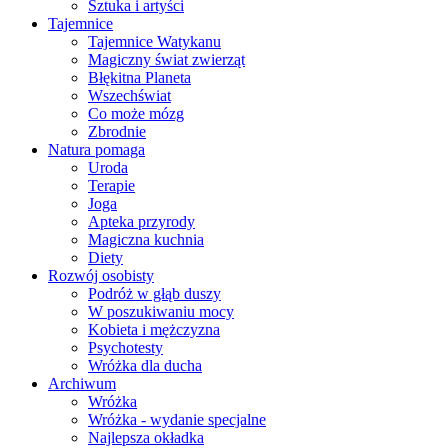
Sztuka i artyści
Tajemnice
Tajemnice Watykanu
Magiczny świat zwierząt
Błękitna Planeta
Wszechświat
Co może mózg
Zbrodnie
Natura pomaga
Uroda
Terapie
Joga
Apteka przyrody
Magiczna kuchnia
Diety
Rozwój osobisty
Podróż w głąb duszy
W poszukiwaniu mocy
Kobieta i mężczyzna
Psychotesty
Wróżka dla ducha
Archiwum
Wróżka
Wróżka - wydanie specjalne
Najlepsza okładka