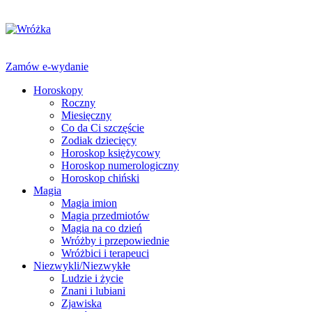
Zamów e-wydanie
Horoskopy
Roczny
Miesięczny
Co da Ci szczęście
Zodiak dziecięcy
Horoskop księżycowy
Horoskop numerologiczny
Horoskop chiński
Magia
Magia imion
Magia przedmiotów
Magia na co dzień
Wróżby i przepowiednie
Wróżbici i terapeuci
Niezwykli/Niezwykłe
Ludzie i życie
Znani i lubiani
Zjawiska