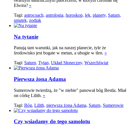
twardym saturnicznym pancerzem, w którym chroniła się
Elwira?
»
Tagi:
astrocoach,
astrologia,
horoskop,
lęk,
planety,
Saturn,
smutek,
zodiak
Na tytanie
Panują tam warunki, jak na naszej planecie, tyle że
środowisko jest bogate w metan, a ubogie w tlen.
»
Tagi:
Saturn,
Tytan,
Układ Słoneczny,
Wszechświat
Pierwsza żona Adama
Sumerowie twierdzą, że "w niebie" panował bóg Bestla. Miał
on córkę Lilith.
»
Tagi:
Bóg,
Lilith,
pierwsza żona Adama,
Saturn,
Sumerowie
Czy wsiadamy do tego samolotu