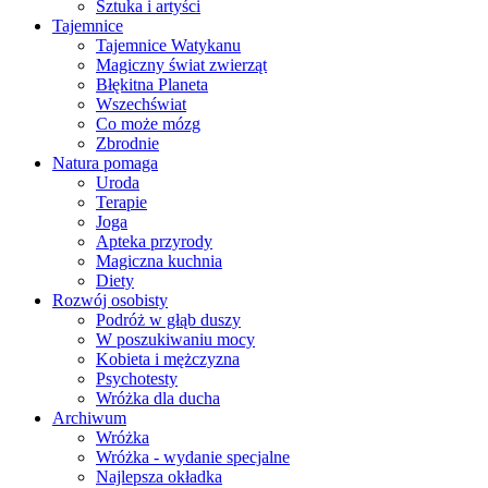
Sztuka i artyści
Tajemnice
Tajemnice Watykanu
Magiczny świat zwierząt
Błękitna Planeta
Wszechświat
Co może mózg
Zbrodnie
Natura pomaga
Uroda
Terapie
Joga
Apteka przyrody
Magiczna kuchnia
Diety
Rozwój osobisty
Podróż w głąb duszy
W poszukiwaniu mocy
Kobieta i mężczyzna
Psychotesty
Wróżka dla ducha
Archiwum
Wróżka
Wróżka - wydanie specjalne
Najlepsza okładka