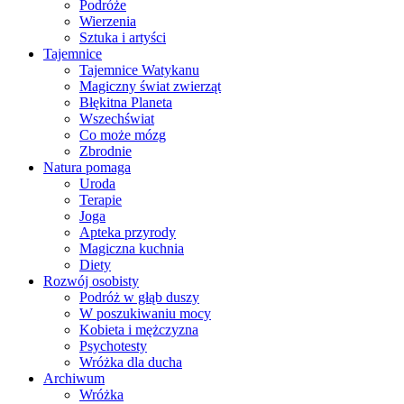
Podróże
Wierzenia
Sztuka i artyści
Tajemnice
Tajemnice Watykanu
Magiczny świat zwierząt
Błękitna Planeta
Wszechświat
Co może mózg
Zbrodnie
Natura pomaga
Uroda
Terapie
Joga
Apteka przyrody
Magiczna kuchnia
Diety
Rozwój osobisty
Podróż w głąb duszy
W poszukiwaniu mocy
Kobieta i mężczyzna
Psychotesty
Wróżka dla ducha
Archiwum
Wróżka