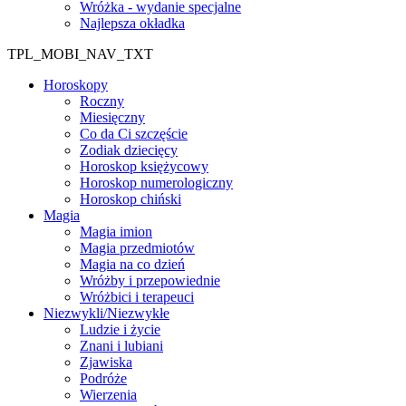
Wróżka - wydanie specjalne
Najlepsza okładka
TPL_MOBI_NAV_TXT
Horoskopy
Roczny
Miesięczny
Co da Ci szczęście
Zodiak dziecięcy
Horoskop księżycowy
Horoskop numerologiczny
Horoskop chiński
Magia
Magia imion
Magia przedmiotów
Magia na co dzień
Wróżby i przepowiednie
Wróżbici i terapeuci
Niezwykli/Niezwykłe
Ludzie i życie
Znani i lubiani
Zjawiska
Podróże
Wierzenia