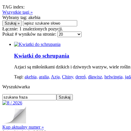
TAG index:
Wszystkie tagi »
Wybrany tag:
akebia
Łącznie:
1
znalezionych pozycji.
Pokaż # wyników na stronie:
Kwiatki do schrupania
Azjaci są miłośnikami dzikich i dziwnych warzyw, wiele rośli
Tagi:
akebia,
aralia,
Azja,
Chiny,
dereń,
dławisz,
helwingia,
jad
Wyszukiwarka
Kup aktualny numer »