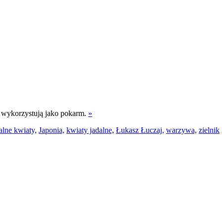
n wykorzystują jako pokarm.
»
alne kwiaty,
Japonia,
kwiaty jadalne,
Łukasz Łuczaj,
warzywa,
zielnik