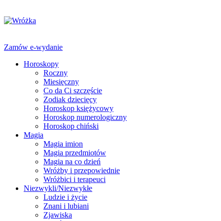
Zamów e-wydanie
Horoskopy
Roczny
Miesięczny
Co da Ci szczęście
Zodiak dziecięcy
Horoskop księżycowy
Horoskop numerologiczny
Horoskop chiński
Magia
Magia imion
Magia przedmiotów
Magia na co dzień
Wróżby i przepowiednie
Wróżbici i terapeuci
Niezwykli/Niezwykłe
Ludzie i życie
Znani i lubiani
Zjawiska