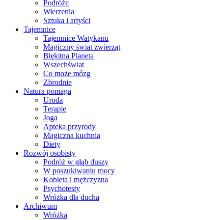
Podróże
Wierzenia
Sztuka i artyści
Tajemnice
Tajemnice Watykanu
Magiczny świat zwierząt
Błękitna Planeta
Wszechświat
Co może mózg
Zbrodnie
Natura pomaga
Uroda
Terapie
Joga
Apteka przyrody
Magiczna kuchnia
Diety
Rozwój osobisty
Podróż w głąb duszy
W poszukiwaniu mocy
Kobieta i mężczyzna
Psychotesty
Wróżka dla ducha
Archiwum
Wróżka