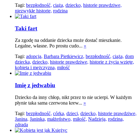
Tagi:
bezpłodność,
ciąża,
dziecko,
historie prawdziwe,
niezwykłe historie,
rodzina
Taki fart
Za zgodę na oddanie dziecka może dostać mieszkanie.
Legalne, własne. Po prostu cudo...
»
Tagi:
adopcja,
Barbara Pietkiewicz,
bezpłodność,
ciąża,
dom
dziecka,
dziecko,
historie prawdziwe,
historie z życia wzięte,
kobieta i mężczyzna,
miłość
Imię z jedwabiu
Dziecko da inny chłop, nikt przez to nie ucierpi. W każdym
płynie taka sama czerwona krew...
»
Tagi:
bezpłodność,
córka,
dzieci,
dziecko,
historie prawdziwe,
Janina,
Janinka,
małżeństwo,
miłość,
Nadzieja,
rodzina,
zdrada