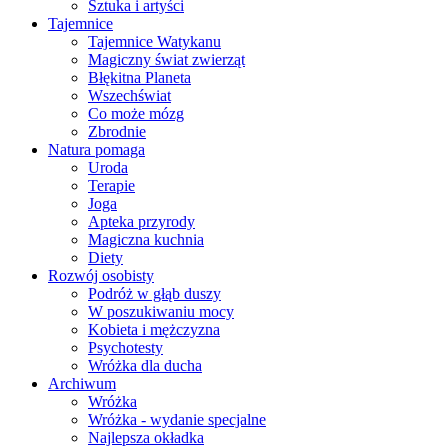
Sztuka i artyści
Tajemnice
Tajemnice Watykanu
Magiczny świat zwierząt
Błękitna Planeta
Wszechświat
Co może mózg
Zbrodnie
Natura pomaga
Uroda
Terapie
Joga
Apteka przyrody
Magiczna kuchnia
Diety
Rozwój osobisty
Podróż w głąb duszy
W poszukiwaniu mocy
Kobieta i mężczyzna
Psychotesty
Wróżka dla ducha
Archiwum
Wróżka
Wróżka - wydanie specjalne
Najlepsza okładka