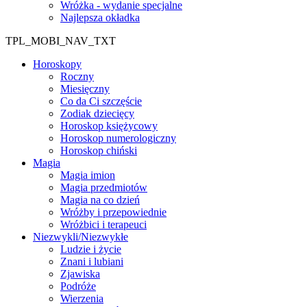
Wróżka - wydanie specjalne
Najlepsza okładka
TPL_MOBI_NAV_TXT
Horoskopy
Roczny
Miesięczny
Co da Ci szczęście
Zodiak dziecięcy
Horoskop księżycowy
Horoskop numerologiczny
Horoskop chiński
Magia
Magia imion
Magia przedmiotów
Magia na co dzień
Wróżby i przepowiednie
Wróżbici i terapeuci
Niezwykli/Niezwykłe
Ludzie i życie
Znani i lubiani
Zjawiska
Podróże
Wierzenia