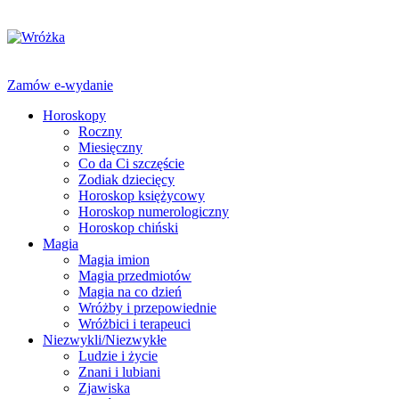
Zamów e-wydanie
Horoskopy
Roczny
Miesięczny
Co da Ci szczęście
Zodiak dziecięcy
Horoskop księżycowy
Horoskop numerologiczny
Horoskop chiński
Magia
Magia imion
Magia przedmiotów
Magia na co dzień
Wróżby i przepowiednie
Wróżbici i terapeuci
Niezwykli/Niezwykłe
Ludzie i życie
Znani i lubiani
Zjawiska