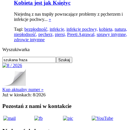
Kobieta jest jak Księżyc
Niejedną z nas trapiły powracające problemy z pęcherzem i
infekcje pochwy...
»
Tagi:
bezpłodność,
infekcje,
infekcje pochwy,
kobieta,
natura,
niepłodność,
pęcherz,
piersi,
Preeti Agrawal,
sprawy intymne,
zdrowie intymne
Wyszukiwarka
Kup aktualny numer »
Już w kioskach:
8/2026
Pozostań z nami w kontakcie