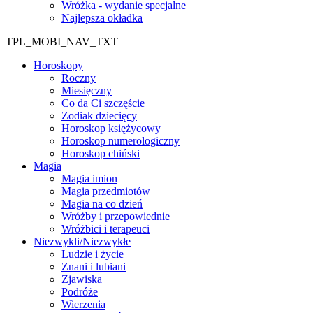
Wróżka - wydanie specjalne
Najlepsza okładka
TPL_MOBI_NAV_TXT
Horoskopy
Roczny
Miesięczny
Co da Ci szczęście
Zodiak dziecięcy
Horoskop księżycowy
Horoskop numerologiczny
Horoskop chiński
Magia
Magia imion
Magia przedmiotów
Magia na co dzień
Wróżby i przepowiednie
Wróżbici i terapeuci
Niezwykli/Niezwykłe
Ludzie i życie
Znani i lubiani
Zjawiska
Podróże
Wierzenia