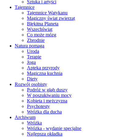
Sztuka i artyści
Tajemnice
Tajemnice Watykanu
Magiczny świat zwierząt
Błękitna Planeta
Wszechświat
Co może mózg
Zbrodnie
Natura pomaga
Uroda
Terapie
Joga
Apteka przyrody
Magiczna kuchnia
Diety
Rozwój osobisty
Podróż w głąb duszy
W poszukiwaniu mocy
Kobieta i mężczyzna
Psychotesty
Wróżka dla ducha
Archiwum
Wróżka
Wróżka - wydanie specjalne
Najlepsza okładka