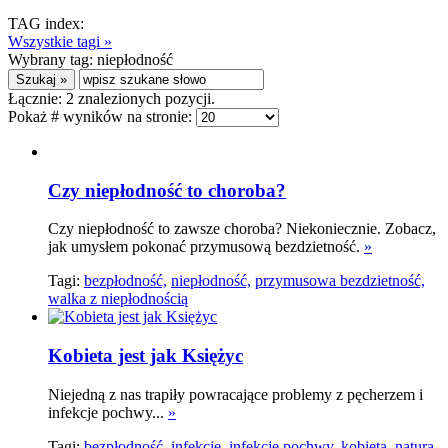
TAG index:
Wszystkie tagi »
Wybrany tag:
niepłodność
Łącznie:
2
znalezionych pozycji.
Pokaż # wyników na stronie:
Czy niepłodność to choroba?
Czy niepłodność to zawsze choroba? Niekoniecznie. Zobacz,
jak umysłem pokonać przymusową bezdzietność.
»
Tagi:
bezpłodność,
niepłodność,
przymusowa bezdzietność,
walka z niepłodnością
Kobieta jest jak Księżyc
Niejedną z nas trapiły powracające problemy z pęcherzem i
infekcje pochwy...
»
Tagi:
bezpłodność,
infekcje,
infekcje pochwy,
kobieta,
natura,