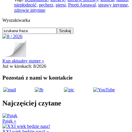
niepłodność,
pęcherz,
piersi,
Preeti Agrawal,
sprawy intymne,
zdrowie intymne
Wyszukiwarka
Kup aktualny numer »
Już w kioskach:
8/2026
Pozostań z nami w kontakcie
Najczęściej czytane
Pająk
»
XXI wiek będzie nasz!
»