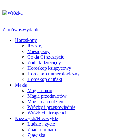
Zamów e-wydanie
Horoskopy
Roczny
Miesięczny
Co da Ci szczęście
Zodiak dziecięcy
Horoskop księżycowy
Horoskop numerologiczny
Horoskop chiński
Magia
Magia imion
Magia przedmiotów
Magia na co dzień
Wróżby i przepowiednie
Wróżbici i terapeuci
Niezwykli/Niezwykłe
Ludzie i życie
Znani i lubiani
Zjawiska