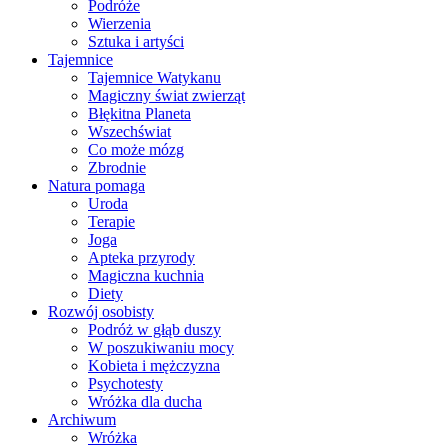
Podróże
Wierzenia
Sztuka i artyści
Tajemnice
Tajemnice Watykanu
Magiczny świat zwierząt
Błękitna Planeta
Wszechświat
Co może mózg
Zbrodnie
Natura pomaga
Uroda
Terapie
Joga
Apteka przyrody
Magiczna kuchnia
Diety
Rozwój osobisty
Podróż w głąb duszy
W poszukiwaniu mocy
Kobieta i mężczyzna
Psychotesty
Wróżka dla ducha
Archiwum
Wróżka