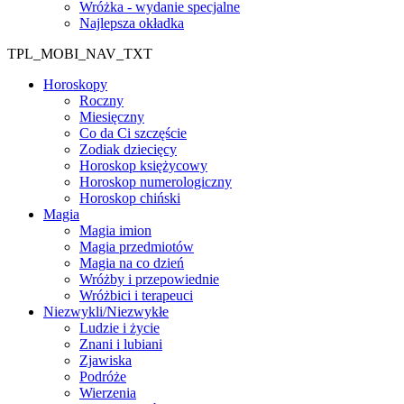
Wróżka - wydanie specjalne
Najlepsza okładka
TPL_MOBI_NAV_TXT
Horoskopy
Roczny
Miesięczny
Co da Ci szczęście
Zodiak dziecięcy
Horoskop księżycowy
Horoskop numerologiczny
Horoskop chiński
Magia
Magia imion
Magia przedmiotów
Magia na co dzień
Wróżby i przepowiednie
Wróżbici i terapeuci
Niezwykli/Niezwykłe
Ludzie i życie
Znani i lubiani
Zjawiska
Podróże
Wierzenia