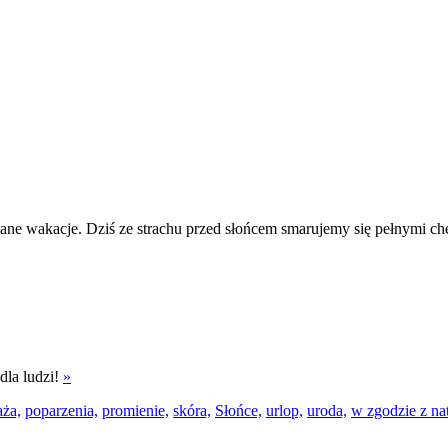
ane wakacje. Dziś ze strachu przed słońcem smarujemy się pełnymi che
dla ludzi!
»
aża,
poparzenia,
promienie,
skóra,
Słońce,
urlop,
uroda,
w zgodzie z na