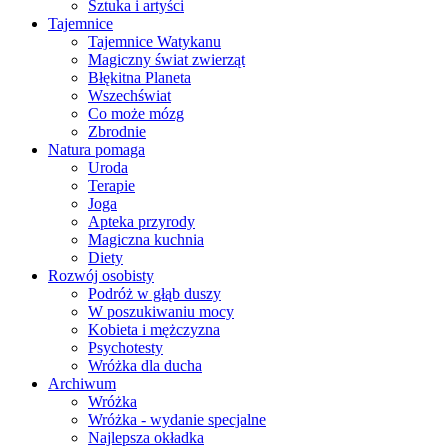
Sztuka i artyści
Tajemnice
Tajemnice Watykanu
Magiczny świat zwierząt
Błękitna Planeta
Wszechświat
Co może mózg
Zbrodnie
Natura pomaga
Uroda
Terapie
Joga
Apteka przyrody
Magiczna kuchnia
Diety
Rozwój osobisty
Podróż w głąb duszy
W poszukiwaniu mocy
Kobieta i mężczyzna
Psychotesty
Wróżka dla ducha
Archiwum
Wróżka
Wróżka - wydanie specjalne
Najlepsza okładka