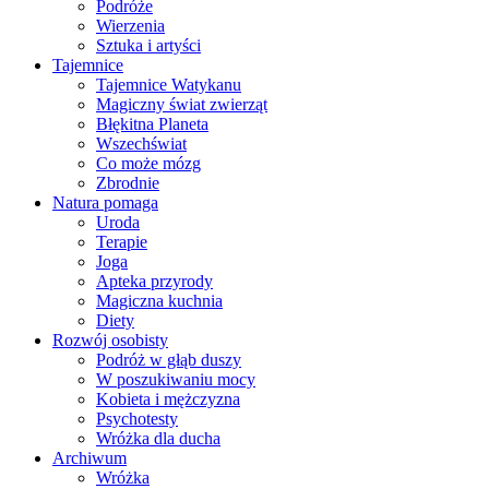
Podróże
Wierzenia
Sztuka i artyści
Tajemnice
Tajemnice Watykanu
Magiczny świat zwierząt
Błękitna Planeta
Wszechświat
Co może mózg
Zbrodnie
Natura pomaga
Uroda
Terapie
Joga
Apteka przyrody
Magiczna kuchnia
Diety
Rozwój osobisty
Podróż w głąb duszy
W poszukiwaniu mocy
Kobieta i mężczyzna
Psychotesty
Wróżka dla ducha
Archiwum
Wróżka