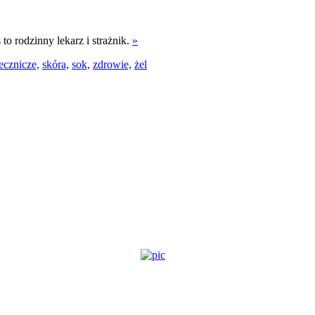
 to rodzinny lekarz i strażnik.
»
lecznicze,
skóra,
sok,
zdrowie,
żel