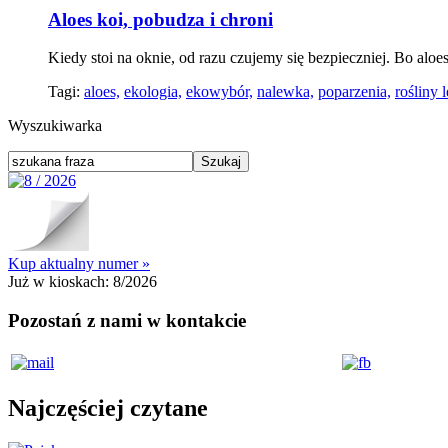
Aloes koi, pobudza i chroni
Kiedy stoi na oknie, od razu czujemy się bezpieczniej. Bo aloes
Tagi:
aloes,
ekologia,
ekowybór,
nalewka,
poparzenia,
rośliny 
Wyszukiwarka
Kup aktualny numer »
Już w kioskach:
8/2026
Pozostań z nami w kontakcie
Najczęściej czytane