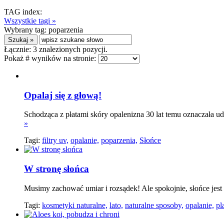
TAG index:
Wszystkie tagi »
Wybrany tag:
poparzenia
Łącznie:
3
znalezionych pozycji.
Pokaż # wyników na stronie:
Opalaj się z głową!
Schodząca z płatami skóry opalenizna 30 lat temu oznaczała ud
»
Tagi:
filtry uv,
opalanie,
poparzenia,
Słońce
W stronę słońca
Musimy zachować umiar i rozsądek! Ale spokojnie, słońce jest 
Tagi:
kosmetyki naturalne,
lato,
naturalne sposoby,
opalanie,
pl