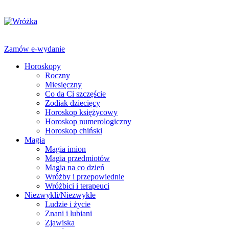
Zamów e-wydanie
Horoskopy
Roczny
Miesięczny
Co da Ci szczęście
Zodiak dziecięcy
Horoskop księżycowy
Horoskop numerologiczny
Horoskop chiński
Magia
Magia imion
Magia przedmiotów
Magia na co dzień
Wróżby i przepowiednie
Wróżbici i terapeuci
Niezwykli/Niezwykłe
Ludzie i życie
Znani i lubiani
Zjawiska