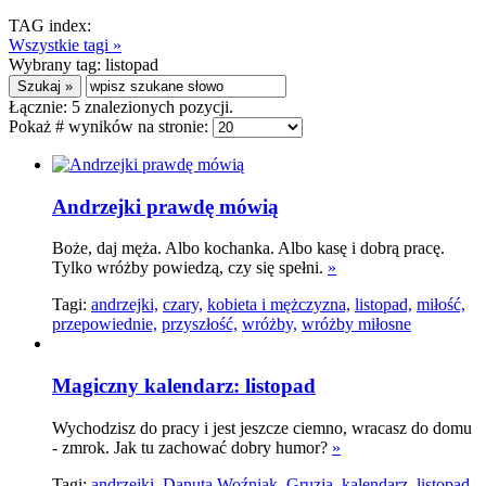
TAG index:
Wszystkie tagi »
Wybrany tag:
listopad
Łącznie:
5
znalezionych pozycji.
Pokaż # wyników na stronie:
Andrzejki prawdę mówią
Boże, daj męża. Albo kochanka. Albo kasę i dobrą pracę.
Tylko wróżby powiedzą, czy się spełni.
»
Tagi:
andrzejki,
czary,
kobieta i mężczyzna,
listopad,
miłość,
przepowiednie,
przyszłość,
wróżby,
wróżby miłosne
Magiczny kalendarz: listopad
Wychodzisz do pracy i jest jeszcze ciemno, wracasz do domu
- zmrok. Jak tu zachować dobry humor?
»
Tagi:
andrzejki,
Danuta Woźniak,
Gruzja,
kalendarz,
listopad,