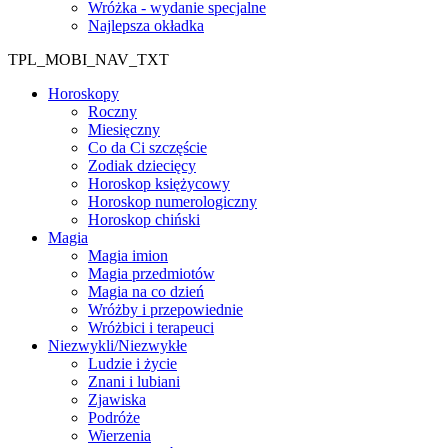
Wróżka - wydanie specjalne
Najlepsza okładka
TPL_MOBI_NAV_TXT
Horoskopy
Roczny
Miesięczny
Co da Ci szczęście
Zodiak dziecięcy
Horoskop księżycowy
Horoskop numerologiczny
Horoskop chiński
Magia
Magia imion
Magia przedmiotów
Magia na co dzień
Wróżby i przepowiednie
Wróżbici i terapeuci
Niezwykli/Niezwykłe
Ludzie i życie
Znani i lubiani
Zjawiska
Podróże
Wierzenia