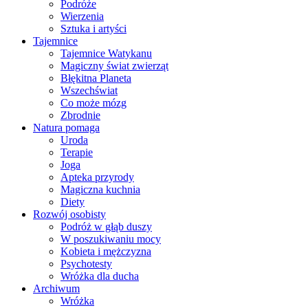
Podróże
Wierzenia
Sztuka i artyści
Tajemnice
Tajemnice Watykanu
Magiczny świat zwierząt
Błękitna Planeta
Wszechświat
Co może mózg
Zbrodnie
Natura pomaga
Uroda
Terapie
Joga
Apteka przyrody
Magiczna kuchnia
Diety
Rozwój osobisty
Podróż w głąb duszy
W poszukiwaniu mocy
Kobieta i mężczyzna
Psychotesty
Wróżka dla ducha
Archiwum
Wróżka