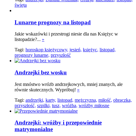
święta
Lunarne prognozy na listopad
Jakie wskazówki i przestrogi niesie dla nas Księżyc w
listopadzie?...
»
Tagi:
horoskop księżycowy,
jesień,
księżyc,
listopad,
prognozy lunarne,
przyszłość
Andrzejki bez wosku
Jest mnóstwo wróżb andrzejkowych, mniej znanych, ale
równie skutecznych. Wypróbuj!
»
Tagi:
andrzejki,
karty,
listopad,
mężczyzna,
miłość,
obrączka,
przyszłość,
szpilki,
tusz,
wróżba,
wróżby miłosne
Andrzejki: wróżby i przepowiednie
matrymonialne