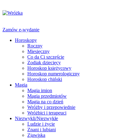
Zamów e-wydanie
Horoskopy
Roczny
Miesięczny
Co da Ci szczęście
Zodiak dziecięcy
Horoskop księżycowy
Horoskop numerologiczny
Horoskop chiński
Magia
Magia imion
Magia przedmiotów
Magia na co dzień
Wróżby i przepowiednie
Wróżbici i terapeuci
Niezwykli/Niezwykłe
Ludzie i życie
Znani i lubiani
Zjawiska