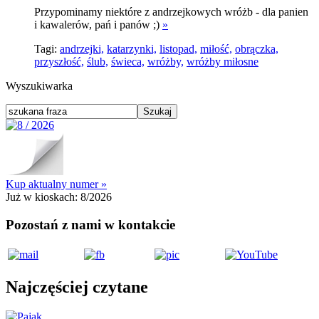
Przypominamy niektóre z andrzejkowych wróżb - dla panien
i kawalerów, pań i panów ;)
»
Tagi:
andrzejki,
katarzynki,
listopad,
miłość,
obrączka,
przyszłość,
ślub,
świeca,
wróżby,
wróżby miłosne
Wyszukiwarka
Kup aktualny numer »
Już w kioskach:
8/2026
Pozostań z nami w kontakcie
Najczęściej czytane