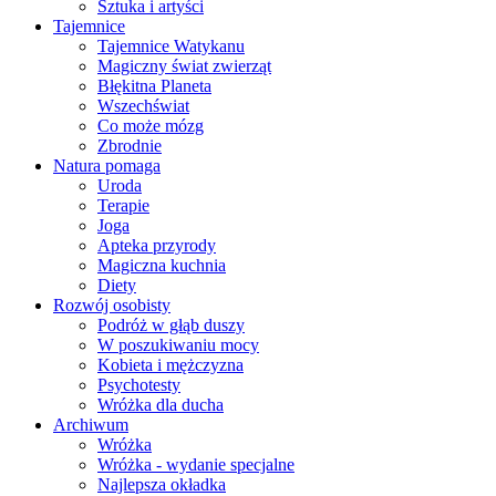
Sztuka i artyści
Tajemnice
Tajemnice Watykanu
Magiczny świat zwierząt
Błękitna Planeta
Wszechświat
Co może mózg
Zbrodnie
Natura pomaga
Uroda
Terapie
Joga
Apteka przyrody
Magiczna kuchnia
Diety
Rozwój osobisty
Podróż w głąb duszy
W poszukiwaniu mocy
Kobieta i mężczyzna
Psychotesty
Wróżka dla ducha
Archiwum
Wróżka
Wróżka - wydanie specjalne
Najlepsza okładka