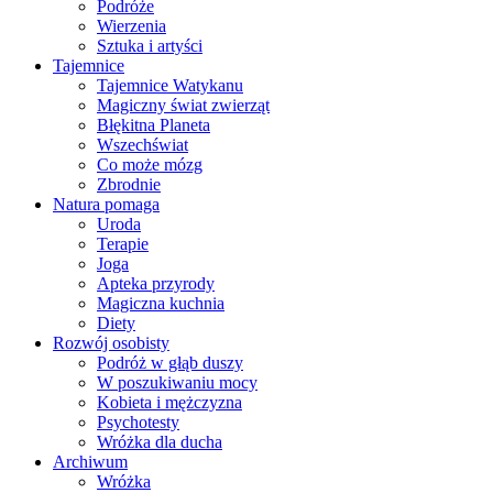
Podróże
Wierzenia
Sztuka i artyści
Tajemnice
Tajemnice Watykanu
Magiczny świat zwierząt
Błękitna Planeta
Wszechświat
Co może mózg
Zbrodnie
Natura pomaga
Uroda
Terapie
Joga
Apteka przyrody
Magiczna kuchnia
Diety
Rozwój osobisty
Podróż w głąb duszy
W poszukiwaniu mocy
Kobieta i mężczyzna
Psychotesty
Wróżka dla ducha
Archiwum
Wróżka