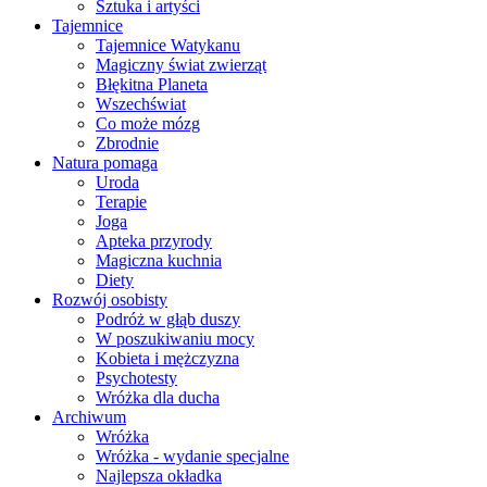
Sztuka i artyści
Tajemnice
Tajemnice Watykanu
Magiczny świat zwierząt
Błękitna Planeta
Wszechświat
Co może mózg
Zbrodnie
Natura pomaga
Uroda
Terapie
Joga
Apteka przyrody
Magiczna kuchnia
Diety
Rozwój osobisty
Podróż w głąb duszy
W poszukiwaniu mocy
Kobieta i mężczyzna
Psychotesty
Wróżka dla ducha
Archiwum
Wróżka
Wróżka - wydanie specjalne
Najlepsza okładka