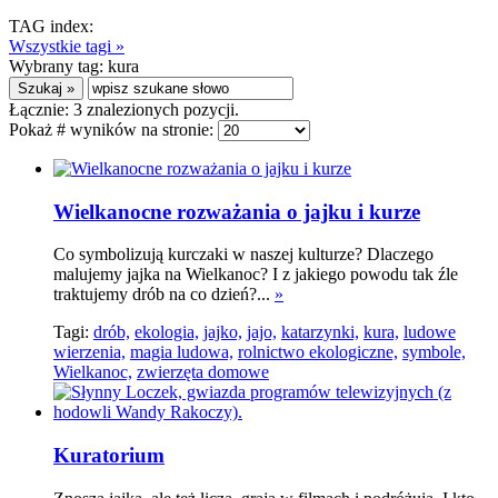
TAG index:
Wszystkie tagi »
Wybrany tag:
kura
Łącznie:
3
znalezionych pozycji.
Pokaż # wyników na stronie:
Wielkanocne rozważania o jajku i kurze
Co symbolizują kurczaki w naszej kulturze? Dlaczego
malujemy jajka na Wielkanoc? I z jakiego powodu tak źle
traktujemy drób na co dzień?...
»
Tagi:
drób,
ekologia,
jajko,
jajo,
katarzynki,
kura,
ludowe
wierzenia,
magia ludowa,
rolnictwo ekologiczne,
symbole,
Wielkanoc,
zwierzęta domowe
Kuratorium