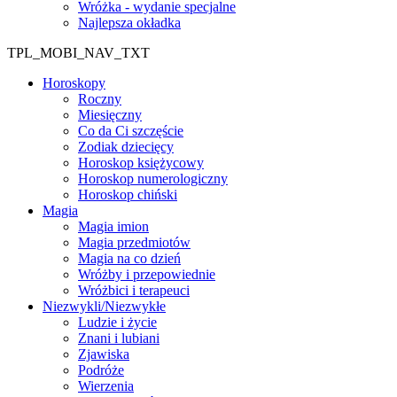
Wróżka - wydanie specjalne
Najlepsza okładka
TPL_MOBI_NAV_TXT
Horoskopy
Roczny
Miesięczny
Co da Ci szczęście
Zodiak dziecięcy
Horoskop księżycowy
Horoskop numerologiczny
Horoskop chiński
Magia
Magia imion
Magia przedmiotów
Magia na co dzień
Wróżby i przepowiednie
Wróżbici i terapeuci
Niezwykli/Niezwykłe
Ludzie i życie
Znani i lubiani
Zjawiska
Podróże
Wierzenia