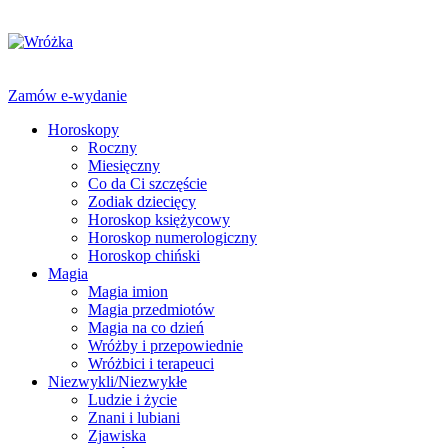
Zamów e-wydanie
Horoskopy
Roczny
Miesięczny
Co da Ci szczęście
Zodiak dziecięcy
Horoskop księżycowy
Horoskop numerologiczny
Horoskop chiński
Magia
Magia imion
Magia przedmiotów
Magia na co dzień
Wróżby i przepowiednie
Wróżbici i terapeuci
Niezwykli/Niezwykłe
Ludzie i życie
Znani i lubiani
Zjawiska