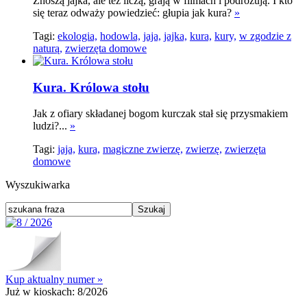
Znoszą jajka, ale też liczą, grają w filmach i podróżują. I kto
się teraz odważy powiedzieć: głupia jak kura?
»
Tagi:
ekologia,
hodowla,
jaja,
jajka,
kura,
kury,
w zgodzie z
naturą,
zwierzęta domowe
Kura. Królowa stołu
Jak z ofiary składanej bogom kurczak stał się przysmakiem
ludzi?...
»
Tagi:
jaja,
kura,
magiczne zwierzę,
zwierzę,
zwierzęta
domowe
Wyszukiwarka
Kup aktualny numer »
Już w kioskach:
8/2026