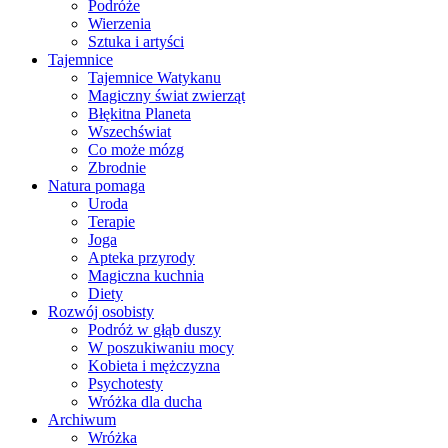
Podróże
Wierzenia
Sztuka i artyści
Tajemnice
Tajemnice Watykanu
Magiczny świat zwierząt
Błękitna Planeta
Wszechświat
Co może mózg
Zbrodnie
Natura pomaga
Uroda
Terapie
Joga
Apteka przyrody
Magiczna kuchnia
Diety
Rozwój osobisty
Podróż w głąb duszy
W poszukiwaniu mocy
Kobieta i mężczyzna
Psychotesty
Wróżka dla ducha
Archiwum
Wróżka