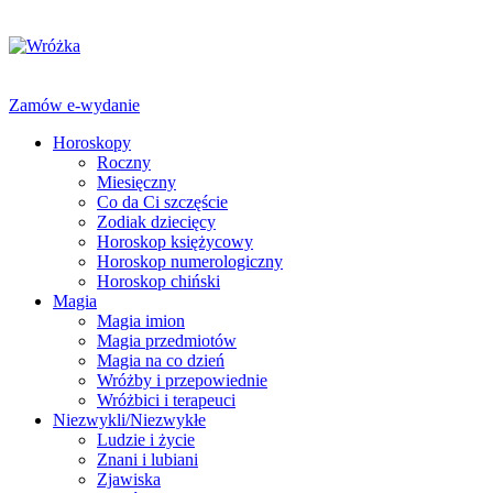
Zamów e-wydanie
Horoskopy
Roczny
Miesięczny
Co da Ci szczęście
Zodiak dziecięcy
Horoskop księżycowy
Horoskop numerologiczny
Horoskop chiński
Magia
Magia imion
Magia przedmiotów
Magia na co dzień
Wróżby i przepowiednie
Wróżbici i terapeuci
Niezwykli/Niezwykłe
Ludzie i życie
Znani i lubiani
Zjawiska