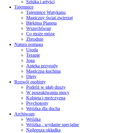
Sztuka i artyści
Tajemnice
Tajemnice Watykanu
Magiczny świat zwierząt
Błękitna Planeta
Wszechświat
Co może mózg
Zbrodnie
Natura pomaga
Uroda
Terapie
Joga
Apteka przyrody
Magiczna kuchnia
Diety
Rozwój osobisty
Podróż w głąb duszy
W poszukiwaniu mocy
Kobieta i mężczyzna
Psychotesty
Wróżka dla ducha
Archiwum
Wróżka
Wróżka - wydanie specjalne
Najlepsza okładka