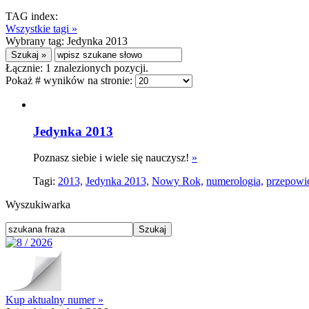
TAG index:
Wszystkie tagi »
Wybrany tag:
Jedynka 2013
Łącznie:
1
znalezionych pozycji.
Pokaż # wyników na stronie:
Jedynka 2013
Poznasz siebie i wiele się nauczysz!
»
Tagi:
2013,
Jedynka 2013,
Nowy Rok,
numerologia,
przepowi
Wyszukiwarka
Kup aktualny numer »