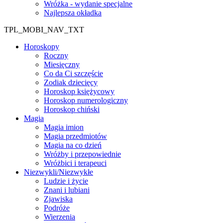
Wróżka - wydanie specjalne
Najlepsza okładka
TPL_MOBI_NAV_TXT
Horoskopy
Roczny
Miesięczny
Co da Ci szczęście
Zodiak dziecięcy
Horoskop księżycowy
Horoskop numerologiczny
Horoskop chiński
Magia
Magia imion
Magia przedmiotów
Magia na co dzień
Wróżby i przepowiednie
Wróżbici i terapeuci
Niezwykli/Niezwykłe
Ludzie i życie
Znani i lubiani
Zjawiska
Podróże
Wierzenia