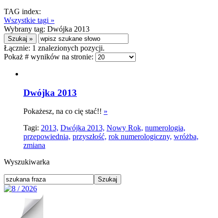
TAG index:
Wszystkie tagi »
Wybrany tag:
Dwójka 2013
Łącznie:
1
znalezionych pozycji.
Pokaż # wyników na stronie:
Dwójka 2013
Pokażesz, na co cię stać!!
»
Tagi:
2013,
Dwójka 2013,
Nowy Rok,
numerologia,
przepowiednia,
przyszłość,
rok numerologiczny,
wróżba,
zmiana
Wyszukiwarka