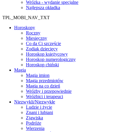
Wróżka - wydanie specjalne
Najlepsza okładka
TPL_MOBI_NAV_TXT
Horoskopy
Roczny
Miesięczny
Co da Ci szczęście
Zodiak dziecięcy
Horoskop księżycowy
Horoskop numerologiczny
Horoskop chiński
Magia
Magia imion
Magia przedmiotów
Magia na co dzień
Wróżby i przepowiednie
Wróżbici i terapeuci
Niezwykli/Niezwykłe
Ludzie i życie
Znani i lubiani
Zjawiska
Podróże
Wierzenia