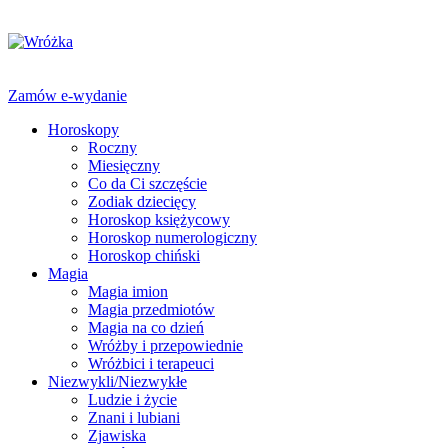
Zamów e-wydanie
Horoskopy
Roczny
Miesięczny
Co da Ci szczęście
Zodiak dziecięcy
Horoskop księżycowy
Horoskop numerologiczny
Horoskop chiński
Magia
Magia imion
Magia przedmiotów
Magia na co dzień
Wróżby i przepowiednie
Wróżbici i terapeuci
Niezwykli/Niezwykłe
Ludzie i życie
Znani i lubiani
Zjawiska