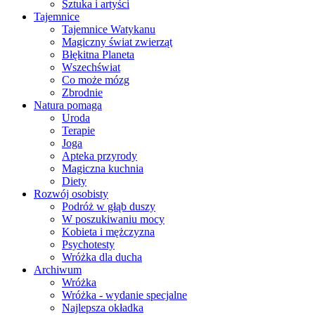
Sztuka i artyści
Tajemnice
Tajemnice Watykanu
Magiczny świat zwierząt
Błękitna Planeta
Wszechświat
Co może mózg
Zbrodnie
Natura pomaga
Uroda
Terapie
Joga
Apteka przyrody
Magiczna kuchnia
Diety
Rozwój osobisty
Podróż w głąb duszy
W poszukiwaniu mocy
Kobieta i mężczyzna
Psychotesty
Wróżka dla ducha
Archiwum
Wróżka
Wróżka - wydanie specjalne
Najlepsza okładka