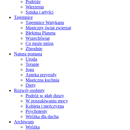
Podróże
Wierzenia
Sztuka i artyści
Tajemnice
Tajemnice Watykanu
Magiczny świat zwierząt
Błękitna Planeta
Wszechświat
Co może mózg
Zbrodnie
Natura pomaga
Uroda
Terapie
Joga
Apteka przyrody
Magiczna kuchnia
Diety
Rozwój osobisty
Podróż w głąb duszy
W poszukiwaniu mocy
Kobieta i mężczyzna
Psychotesty
Wróżka dla ducha
Archiwum
Wróżka