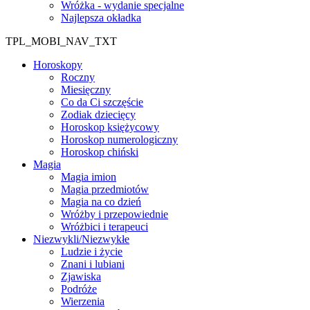
Wróżka - wydanie specjalne
Najlepsza okładka
TPL_MOBI_NAV_TXT
Horoskopy
Roczny
Miesięczny
Co da Ci szczęście
Zodiak dziecięcy
Horoskop księżycowy
Horoskop numerologiczny
Horoskop chiński
Magia
Magia imion
Magia przedmiotów
Magia na co dzień
Wróżby i przepowiednie
Wróżbici i terapeuci
Niezwykli/Niezwykłe
Ludzie i życie
Znani i lubiani
Zjawiska
Podróże
Wierzenia