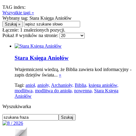
TAG index:
Wszystkie tagi »
Wybrany tag:
Stara Księga Aniołów
Łącznie:
1
znalezionych pozycji.
Pokaż # wyników na stronie:
Stara Księga Aniołów
Wtajemniczeni wiedzą, że Biblia zawiera kod informacyjny -
zapis dziejów świata...
»
Tagi:
anioł,
anioły,
Archanioły,
Biblia,
księga aniołów,
modlitwa,
modlitwa do anioła,
nowenna,
Stara Księga
Aniołów
Wyszukiwarka