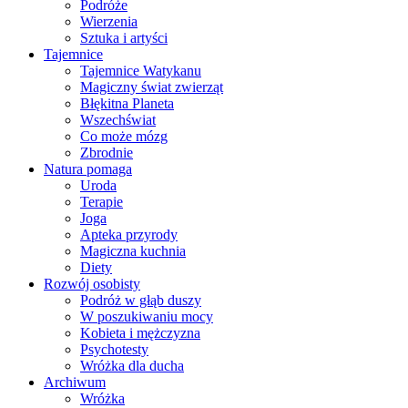
Podróże
Wierzenia
Sztuka i artyści
Tajemnice
Tajemnice Watykanu
Magiczny świat zwierząt
Błękitna Planeta
Wszechświat
Co może mózg
Zbrodnie
Natura pomaga
Uroda
Terapie
Joga
Apteka przyrody
Magiczna kuchnia
Diety
Rozwój osobisty
Podróż w głąb duszy
W poszukiwaniu mocy
Kobieta i mężczyzna
Psychotesty
Wróżka dla ducha
Archiwum
Wróżka