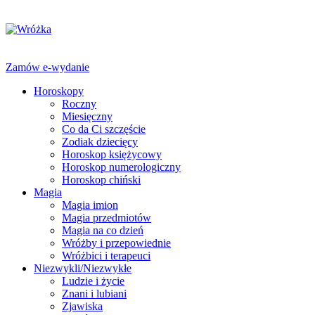
Zamów e-wydanie
Horoskopy
Roczny
Miesięczny
Co da Ci szczęście
Zodiak dziecięcy
Horoskop księżycowy
Horoskop numerologiczny
Horoskop chiński
Magia
Magia imion
Magia przedmiotów
Magia na co dzień
Wróżby i przepowiednie
Wróżbici i terapeuci
Niezwykli/Niezwykłe
Ludzie i życie
Znani i lubiani
Zjawiska