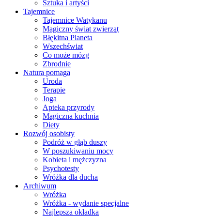
Sztuka i artyści
Tajemnice
Tajemnice Watykanu
Magiczny świat zwierząt
Błękitna Planeta
Wszechświat
Co może mózg
Zbrodnie
Natura pomaga
Uroda
Terapie
Joga
Apteka przyrody
Magiczna kuchnia
Diety
Rozwój osobisty
Podróż w głąb duszy
W poszukiwaniu mocy
Kobieta i mężczyzna
Psychotesty
Wróżka dla ducha
Archiwum
Wróżka
Wróżka - wydanie specjalne
Najlepsza okładka