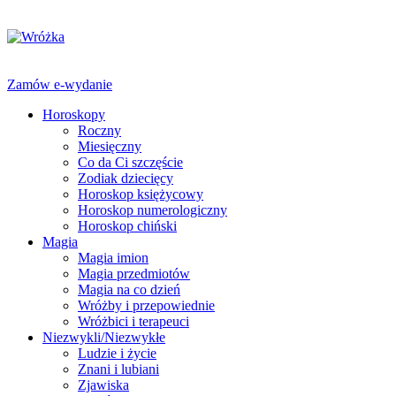
Zamów e-wydanie
Horoskopy
Roczny
Miesięczny
Co da Ci szczęście
Zodiak dziecięcy
Horoskop księżycowy
Horoskop numerologiczny
Horoskop chiński
Magia
Magia imion
Magia przedmiotów
Magia na co dzień
Wróżby i przepowiednie
Wróżbici i terapeuci
Niezwykli/Niezwykłe
Ludzie i życie
Znani i lubiani
Zjawiska