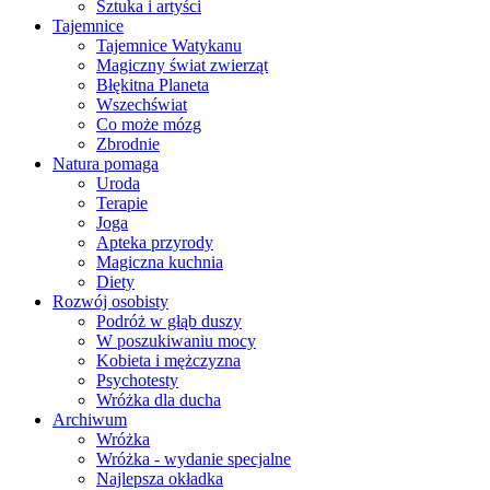
Sztuka i artyści
Tajemnice
Tajemnice Watykanu
Magiczny świat zwierząt
Błękitna Planeta
Wszechświat
Co może mózg
Zbrodnie
Natura pomaga
Uroda
Terapie
Joga
Apteka przyrody
Magiczna kuchnia
Diety
Rozwój osobisty
Podróż w głąb duszy
W poszukiwaniu mocy
Kobieta i mężczyzna
Psychotesty
Wróżka dla ducha
Archiwum
Wróżka
Wróżka - wydanie specjalne
Najlepsza okładka