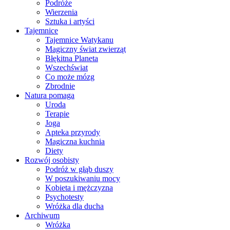
Podróże
Wierzenia
Sztuka i artyści
Tajemnice
Tajemnice Watykanu
Magiczny świat zwierząt
Błękitna Planeta
Wszechświat
Co może mózg
Zbrodnie
Natura pomaga
Uroda
Terapie
Joga
Apteka przyrody
Magiczna kuchnia
Diety
Rozwój osobisty
Podróż w głąb duszy
W poszukiwaniu mocy
Kobieta i mężczyzna
Psychotesty
Wróżka dla ducha
Archiwum
Wróżka