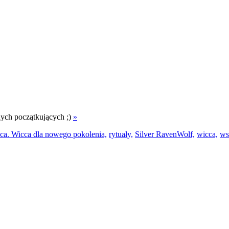
nych początkujących ;)
»
ca. Wicca dla nowego pokolenia,
rytuały,
Silver RavenWolf,
wicca,
ws