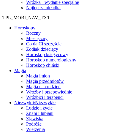
Wróżka - wydanie specjalne
Najlepsza okładka
TPL_MOBI_NAV_TXT
Horoskopy
Roczny
Miesięczny
Co da Ci szczęście
Zodiak dziecięcy
Horoskop księżycowy
Horoskop numerologiczny
Horoskop chiński
Magia
Magia imion
Magia przedmiotów
Magia na co dzień
Wróżby i przepowiednie
Wróżbici i terapeuci
Niezwykli/Niezwykłe
Ludzie i życie
Znani i lubiani
Zjawiska
Podróże
Wierzenia