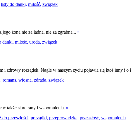
listy do danki,
miłość,
związek
 jego żona nie za ładna, nie za zgrabna...
»
o danki,
miłość,
uroda,
związek
m i zdrowy rozsądek. Nagle w naszym życiu pojawia się ktoś inny i o 
,
romans,
wiosna,
zdrada,
związek
rać także stare rany i wspomnienia.
»
 do przeszłości,
porządki,
przeprowadzka,
przeszłość,
wspomnienia