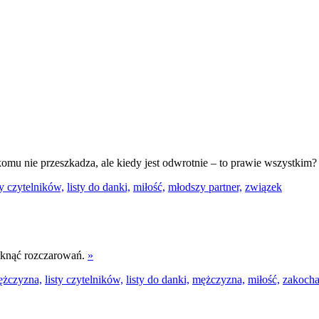
komu nie przeszkadza, ale kiedy jest odwrotnie – to prawie wszystkim
ty czytelników,
listy do danki,
miłość,
młodszy partner,
związek
niknąć rozczarowań.
»
ężczyzna,
listy czytelników,
listy do danki,
mężczyzna,
miłość,
zakocha