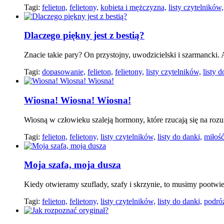
Tagi:
felieton,
felietony,
kobieta i mężczyzna,
listy czytelników,
Dlaczego piękny jest z bestią?
Znacie takie pary? On przystojny, uwodzicielski i szarmancki. A
Tagi:
dopasowanie,
felieton,
felietony,
listy czytelników,
listy d
Wiosna! Wiosna! Wiosna!
Wiosną w człowieku szaleją hormony, które rzucają się na rozu
Tagi:
felieton,
felietony,
listy czytelników,
listy do danki,
miłość
Moja szafa, moja dusza
Kiedy otwieramy szuflady, szafy i skrzynie, to musimy pootwie
Tagi:
felieton,
felietony,
listy czytelników,
listy do danki,
podróż