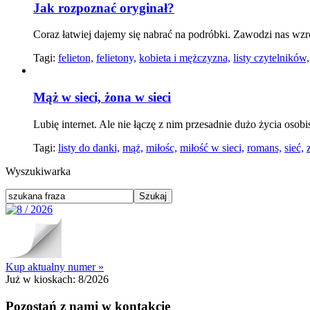
Jak rozpoznać oryginał?
Coraz łatwiej dajemy się nabrać na podróbki. Zawodzi nas wzr
Tagi:
felieton,
felietony,
kobieta i mężczyzna,
listy czytelników,
Mąż w sieci, żona w sieci
Lubię internet. Ale nie łączę z nim przesadnie dużo życia oso
Tagi:
listy do danki,
mąż,
miłośc,
miłość w sieci,
romans,
sieć,
Wyszukiwarka
Kup aktualny numer »
Już w kioskach:
8/2026
Pozostań z nami w kontakcie