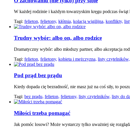
O zachowaniu (nie tylko) przy stole
W każdej rodzinie i każdym towarzyskim kręgu podczas świąt
Tagi:
felieton,
felietony,
kłótnia,
kolacja wigilijna,
konflikty,
lis
Trudny wybór: albo on, albo rodzice
Dramatyczny wybór: albo młodszy partner, albo akceptacja ro
Tagi:
felieton,
felietony,
kobieta i mężczyzna,
listy czytelników,
Pod prąd bez prądu
Kiedy dopada cię bezradność, nie masz już na coś siły, to posz
Tagi:
bez prądu,
felieton,
felietony,
listy czytelników,
listy do d
Miłości trzeba pomagać
Jak pomóc losowi? Może wystarczy tylko uważniej się rozgląd