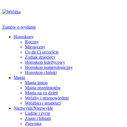
Zamów e-wydanie
Horoskopy
Roczny
Miesięczny
Co da Ci szczęście
Zodiak dziecięcy
Horoskop księżycowy
Horoskop numerologiczny
Horoskop chiński
Magia
Magia imion
Magia przedmiotów
Magia na co dzień
Wróżby i przepowiednie
Wróżbici i terapeuci
Niezwykli/Niezwykłe
Ludzie i życie
Znani i lubiani
Zjawiska