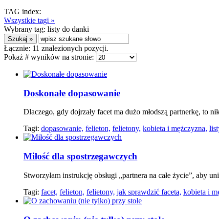
TAG index:
Wszystkie tagi »
Wybrany tag:
listy do danki
Łącznie:
11
znalezionych pozycji.
Pokaż # wyników na stronie:
Doskonałe dopasowanie
Dlaczego, gdy dojrzały facet ma dużo młodszą partnerkę, to ni
Tagi:
dopasowanie,
felieton,
felietony,
kobieta i mężczyzna,
lis
Miłość dla spostrzegawczych
Stworzyłam instrukcję obsługi „partnera na całe życie”, aby u
Tagi:
facet,
felieton,
felietony,
jak sprawdzić faceta,
kobieta i m