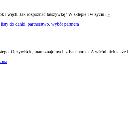
ok i węch. Jak rozpoznać fałszywkę? W sklepie i w życiu?
»
listy do danki,
partnerstwo,
wybór partnera
bistego. Oczywiście, mam znajomych z Facebooka. A wśród nich także i
zona