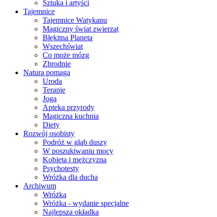
Sztuka i artyści
Tajemnice
Tajemnice Watykanu
Magiczny świat zwierząt
Błękitna Planeta
Wszechświat
Co może mózg
Zbrodnie
Natura pomaga
Uroda
Terapie
Joga
Apteka przyrody
Magiczna kuchnia
Diety
Rozwój osobisty
Podróż w głąb duszy
W poszukiwaniu mocy
Kobieta i mężczyzna
Psychotesty
Wróżka dla ducha
Archiwum
Wróżka
Wróżka - wydanie specjalne
Najlepsza okładka