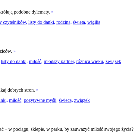
 królują podobne dylematy.
»
ty czytelników,
listy do danki,
rodzina,
święta,
wigilia
dziców.
»
listy do danki,
miłość,
młodszy partner,
różnica wieku,
związek
ukaj dobrych stron.
»
anki,
miłość,
pozytywne myśli,
świeca,
związek
ać – w pociągu, sklepie, w parku, by zauważyć miłość swojego życia?