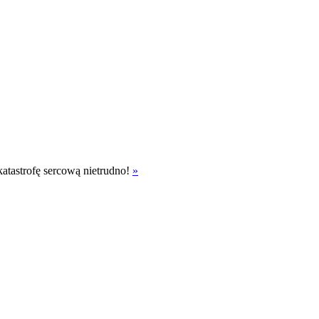
katastrofę sercową nietrudno!
»