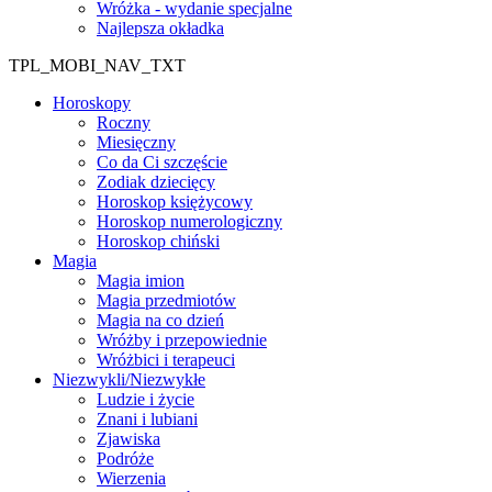
Wróżka - wydanie specjalne
Najlepsza okładka
TPL_MOBI_NAV_TXT
Horoskopy
Roczny
Miesięczny
Co da Ci szczęście
Zodiak dziecięcy
Horoskop księżycowy
Horoskop numerologiczny
Horoskop chiński
Magia
Magia imion
Magia przedmiotów
Magia na co dzień
Wróżby i przepowiednie
Wróżbici i terapeuci
Niezwykli/Niezwykłe
Ludzie i życie
Znani i lubiani
Zjawiska
Podróże
Wierzenia