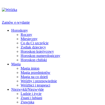
Zamów e-wydanie
Horoskopy
Roczny
Miesięczny
Co da Ci szczęście
Zodiak dziecięcy
Horoskop księżycowy
Horoskop numerologiczny
Horoskop chiński
Magia
Magia imion
Magia przedmiotów
Magia na co dzień
Wróżby i przepowiednie
Wróżbici i terapeuci
Niezwykli/Niezwykłe
Ludzie i życie
Znani i lubiani
Zjawiska