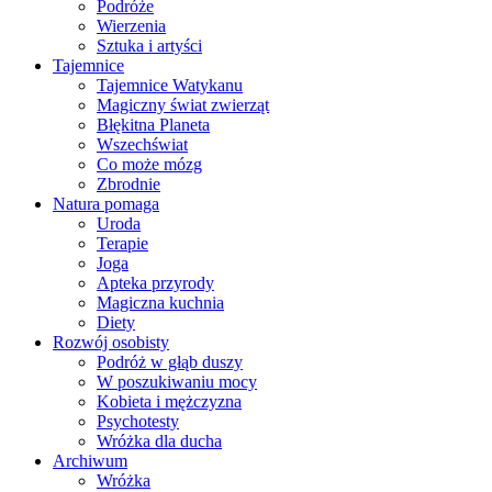
Podróże
Wierzenia
Sztuka i artyści
Tajemnice
Tajemnice Watykanu
Magiczny świat zwierząt
Błękitna Planeta
Wszechświat
Co może mózg
Zbrodnie
Natura pomaga
Uroda
Terapie
Joga
Apteka przyrody
Magiczna kuchnia
Diety
Rozwój osobisty
Podróż w głąb duszy
W poszukiwaniu mocy
Kobieta i mężczyzna
Psychotesty
Wróżka dla ducha
Archiwum
Wróżka