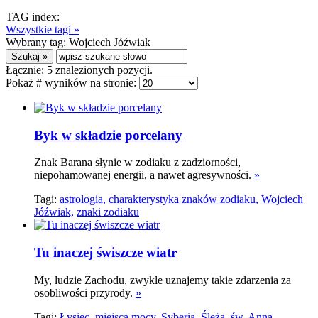
TAG index:
Wszystkie tagi »
Wybrany tag:
Wojciech Jóźwiak
Łącznie:
5
znalezionych pozycji.
Pokaż # wyników na stronie:
Byk w składzie porcelany
Znak Barana słynie w zodiaku z zadziorności,
niepohamowanej energii, a nawet agresywności.
»
Tagi:
astrologia,
charakterystyka znaków zodiaku,
Wojciech
Jóźwiak,
znaki zodiaku
Tu inaczej świszcze wiatr
My, ludzie Zachodu, zwykle uznajemy takie zdarzenia za
osobliwości przyrody.
»
Tagi:
Łysiec,
miejsca mocy,
Syberia,
Ślęża,
św. Anna,