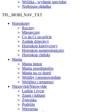
Wróżka - wydanie specjalne
Najlepsza okładka
TPL_MOBI_NAV_TXT
Horoskopy
Roczny
Miesięczny
Co da Ci szczęście
Zodiak dziecięcy
Horoskop księżycowy
Horoskop numerologiczny
Horoskop chiński
Magia
Magia imion
Magia przedmiotów
Magia na co dzień
Wróżby i przepowiednie
Wróżbici i terapeuci
Niezwykli/Niezwykłe
Ludzie i życie
Znani i lubiani
Zjawiska
Podróże
Wierzenia