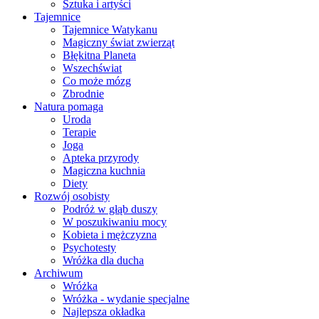
Sztuka i artyści
Tajemnice
Tajemnice Watykanu
Magiczny świat zwierząt
Błękitna Planeta
Wszechświat
Co może mózg
Zbrodnie
Natura pomaga
Uroda
Terapie
Joga
Apteka przyrody
Magiczna kuchnia
Diety
Rozwój osobisty
Podróż w głąb duszy
W poszukiwaniu mocy
Kobieta i mężczyzna
Psychotesty
Wróżka dla ducha
Archiwum
Wróżka
Wróżka - wydanie specjalne
Najlepsza okładka