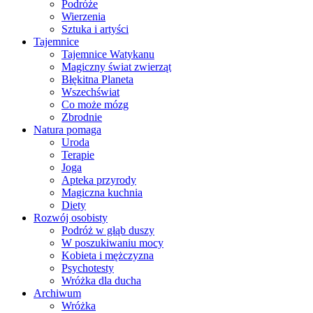
Podróże
Wierzenia
Sztuka i artyści
Tajemnice
Tajemnice Watykanu
Magiczny świat zwierząt
Błękitna Planeta
Wszechświat
Co może mózg
Zbrodnie
Natura pomaga
Uroda
Terapie
Joga
Apteka przyrody
Magiczna kuchnia
Diety
Rozwój osobisty
Podróż w głąb duszy
W poszukiwaniu mocy
Kobieta i mężczyzna
Psychotesty
Wróżka dla ducha
Archiwum
Wróżka