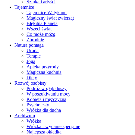
Sztuka i artyści
Tajemnice
Tajemnice Watykanu
Magiczny świat zwierząt
Błękitna Planeta
Wszechświat
Co może mózg
Zbrodnie
Natura pomaga
Uroda
Terapie
Joga
Apteka przyrody
Magiczna kuchnia
Diety
Rozwój osobisty
Podróż w głąb duszy
W poszukiwaniu mocy
Kobieta i mężczyzna
Psychotesty
Wróżka dla ducha
Archiwum
Wróżka
Wróżka - wydanie specjalne
Najlepsza okładka