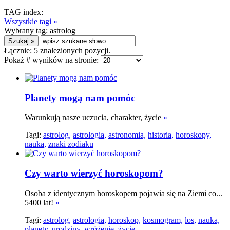
TAG index:
Wszystkie tagi »
Wybrany tag:
astrolog
Łącznie:
5
znalezionych pozycji.
Pokaż # wyników na stronie:
Planety mogą nam pomóc
Warunkują nasze uczucia, charakter, życie
»
Tagi:
astrolog,
astrologia,
astronomia,
historia,
horoskopy,
nauka,
znaki zodiaku
Czy warto wierzyć horoskopom?
Osoba z identycznym horoskopem pojawia się na Ziemi co...
5400 lat!
»
Tagi:
astrolog,
astrologia,
horoskop,
kosmogram,
los,
nauka,
planety,
urodziny,
wróżenie,
życie