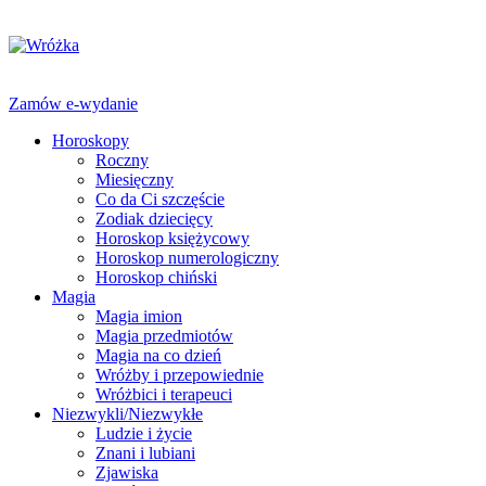
Zamów e-wydanie
Horoskopy
Roczny
Miesięczny
Co da Ci szczęście
Zodiak dziecięcy
Horoskop księżycowy
Horoskop numerologiczny
Horoskop chiński
Magia
Magia imion
Magia przedmiotów
Magia na co dzień
Wróżby i przepowiednie
Wróżbici i terapeuci
Niezwykli/Niezwykłe
Ludzie i życie
Znani i lubiani
Zjawiska