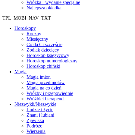
Wróżka - wydanie specjalne
Najlepsza okładka
TPL_MOBI_NAV_TXT
Horoskopy
Roczny
Miesięczny
Co da Ci szczęście
Zodiak dziecięcy
Horoskop księżycowy
Horoskop numerologiczny
Horoskop chiński
Magia
Magia imion
Magia przedmiotów
Magia na co dzień
Wróżby i przepowiednie
Wróżbici i terapeuci
Niezwykli/Niezwykłe
Ludzie i życie
Znani i lubiani
Zjawiska
Podróże
Wierzenia