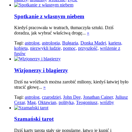
Spotkanie z własnym niebem
Kiedyś pracowała w teatrach, tłumaczyła sztuki. Dziś
doradza, jak wybrać właściwą drogę...
»
Tagi:
astrolog,
astrologia,
Bułgaria,
Donka Madej,
kariera,
kobieta,
niezwykli ludzie,
pomoc,
przyszłość,
wróżenie z
fusów
Wizjonerzy i blagierzy
Dziś na wróżbach można zarobić miliony, kiedyś łatwiej było
stracić głowę...
»
Tagi:
astrolog,
czarodziej,
John Dee,
Jonathan Cainer,
Juliusz
Cezar,
Mag,
Oktawian,
polityka,
Teogoniusz,
wróżby
Szamański tarot
Dziś karty tarota stały się popularne, łatwo je kupić i