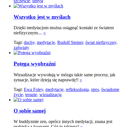
szczęście,
umysł
Wszystko jest w myślach
Dzięki medytacjom można osiągnąć kontakt ze światem
niefizycznym....
»
Tagi:
duchy,
medytacje,
Rudolf Steiner,
świat niefizyczny,
zaświaty
Potęga wyobraźni
Wizualizacje wywołują w mózgu takie same procesy, jak
sytuacje, które dzieją się naprawdę!!
»
Tagi:
Ewa Foley,
medytacje,
refleksologia,
stres,
świadome
życie,
terapie,
wizualizacja
O sobie samej
W buddyzmie zen, oprócz innych medytacji, znana jest
praktyka z koanami. Cóż to takiego?
»