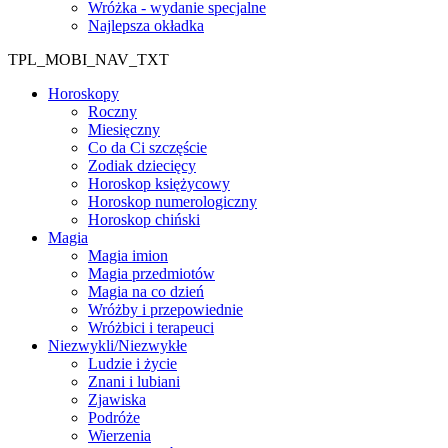
Wróżka - wydanie specjalne
Najlepsza okładka
TPL_MOBI_NAV_TXT
Horoskopy
Roczny
Miesięczny
Co da Ci szczęście
Zodiak dziecięcy
Horoskop księżycowy
Horoskop numerologiczny
Horoskop chiński
Magia
Magia imion
Magia przedmiotów
Magia na co dzień
Wróżby i przepowiednie
Wróżbici i terapeuci
Niezwykli/Niezwykłe
Ludzie i życie
Znani i lubiani
Zjawiska
Podróże
Wierzenia