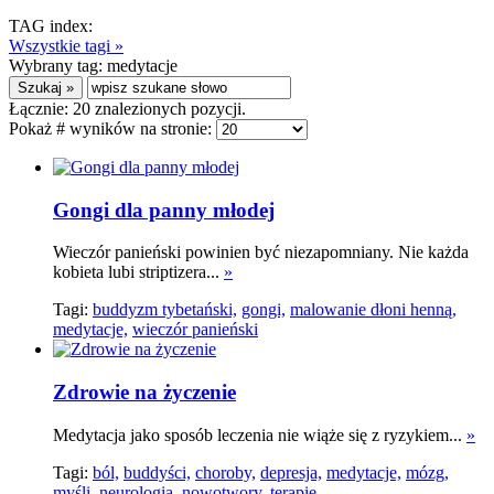
TAG index:
Wszystkie tagi »
Wybrany tag:
medytacje
Łącznie:
20
znalezionych pozycji.
Pokaż # wyników na stronie:
Gongi dla panny młodej
Wieczór panieński powinien być niezapomniany. Nie każda
kobieta lubi striptizera...
»
Tagi:
buddyzm tybetański,
gongi,
malowanie dłoni henną,
medytacje,
wieczór panieński
Zdrowie na życzenie
Medytacja jako sposób leczenia nie wiąże się z ryzykiem...
»
Tagi:
ból,
buddyści,
choroby,
depresja,
medytacje,
mózg,
myśli,
neurologia,
nowotwory,
terapie