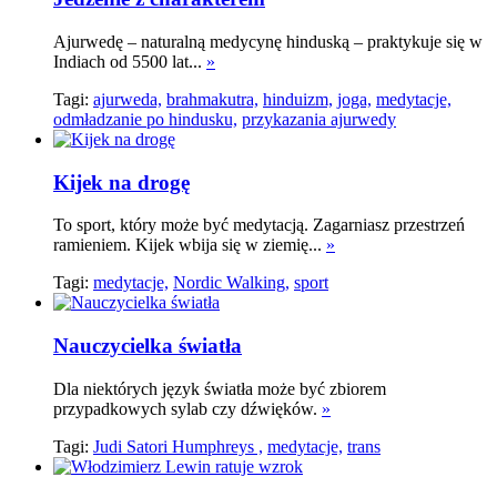
Ajurwedę – naturalną medycynę hinduską – praktykuje się w
Indiach od 5500 lat...
»
Tagi:
ajurweda,
brahmakutra,
hinduizm,
joga,
medytacje,
odmładzanie po hindusku,
przykazania ajurwedy
Kijek na drogę
To sport, który może być medytacją. Zagarniasz przestrzeń
ramieniem. Kijek wbija się w ziemię...
»
Tagi:
medytacje,
Nordic Walking,
sport
Nauczycielka światła
Dla niektórych język światła może być zbiorem
przypadkowych sylab czy dźwięków.
»
Tagi:
Judi Satori Humphreys ,
medytacje,
trans