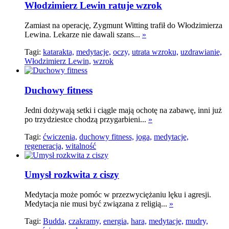
Włodzimierz Lewin ratuje wzrok
Zamiast na operację, Zygmunt Witting trafił do Włodzimierza
Lewina. Lekarze nie dawali szans...
»
Tagi:
katarakta,
medytacje,
oczy,
utrata wzroku,
uzdrawianie,
Włodzimierz Lewin,
wzrok
Duchowy fitness
Jedni dożywają setki i ciągle mają ochotę na zabawę, inni już
po trzydziestce chodzą przygarbieni...
»
Tagi:
ćwiczenia,
duchowy fitness,
joga,
medytacje,
regeneracja,
witalność
Umysł rozkwita z ciszy
Medytacja może pomóc w przezwyciężaniu lęku i agresji.
Medytacja nie musi być związana z religią...
»
Tagi:
Budda,
czakramy,
energia,
hara,
medytacje,
mudry,