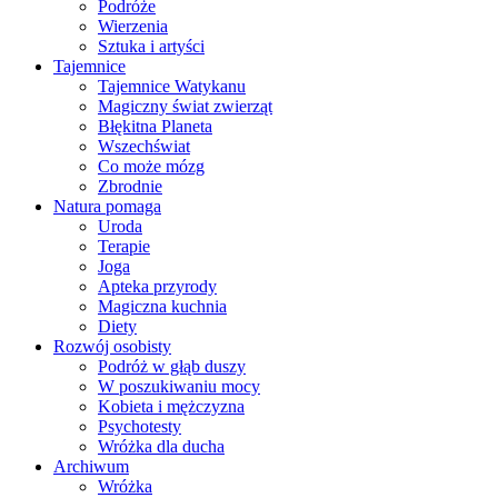
Podróże
Wierzenia
Sztuka i artyści
Tajemnice
Tajemnice Watykanu
Magiczny świat zwierząt
Błękitna Planeta
Wszechświat
Co może mózg
Zbrodnie
Natura pomaga
Uroda
Terapie
Joga
Apteka przyrody
Magiczna kuchnia
Diety
Rozwój osobisty
Podróż w głąb duszy
W poszukiwaniu mocy
Kobieta i mężczyzna
Psychotesty
Wróżka dla ducha
Archiwum
Wróżka