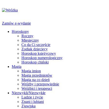
Zamów e-wydanie
Horoskopy
Roczny
Miesięczny
Co da Ci szczęście
Zodiak dziecięcy
Horoskop księżycowy
Horoskop numerologiczny
Horoskop chiński
Magia
Magia imion
Magia przedmiotów
Magia na co dzień
Wróżby i przepowiednie
Wróżbici i terapeuci
Niezwykli/Niezwykłe
Ludzie i życie
Znani i lubiani
Zjawiska