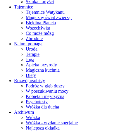
Sztuka i artyści
Tajemnice
Tajemnice Watykanu
Magiczny świat zwierząt
Błękitna Planeta
Wszechświat
Co może mózg
Zbrodnie
Natura pomaga
Uroda
Terapie
Joga
Apteka przyrody
Magiczna kuchnia
Diety
Rozwój osobisty
Podróż w głąb duszy
W poszukiwaniu mocy
Kobieta i mężczyzna
Psychotesty
Wróżka dla ducha
Archiwum
Wróżka
Wróżka - wydanie specjalne
Najlepsza okładka