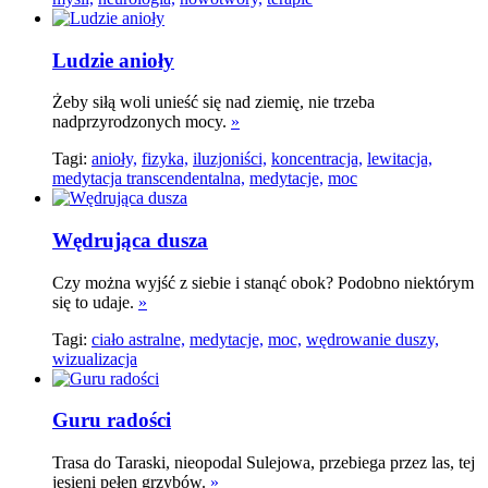
Ludzie anioły
Żeby siłą woli unieść się nad ziemię, nie trzeba
nadprzyrodzonych mocy.
»
Tagi:
anioły,
fizyka,
iluzjoniści,
koncentracja,
lewitacja,
medytacja transcendentalna,
medytacje,
moc
Wędrująca dusza
Czy można wyjść z siebie i stanąć obok? Podobno niektórym
się to udaje.
»
Tagi:
ciało astralne,
medytacje,
moc,
wędrowanie duszy,
wizualizacja
Guru radości
Trasa do Taraski, nieopodal Sulejowa, przebiega przez las, tej
jesieni pełen grzybów.
»