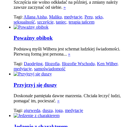
Szczęścia nie wolno odkładać na później, a zmiany należy
zawsze zaczynać od siebie.
»
Tagi:
Allana Aisha,
Maliku,
medytacje,
Peru,
seks,
seksualność,
szczęście,
taniec,
terapia tańcem
Poważny obibok
Podstawą myśli Wilbera jest schemat ludzkiej świadomości.
Pierwszą formą jest persona...
»
Tagi:
Daodejing,
filozofia,
filozofie Wschodu,
Ken Wilber,
medytacje,
samoświadomość
Przyjrzyj się duszy
Doskonale pamiętała dawne marzenia. Chciała leczyć ludzi,
pomagać im, pocieszać.
»
Tagi:
ajurweda,
dusza,
joga,
medytacje
Jedzenie z charakterem