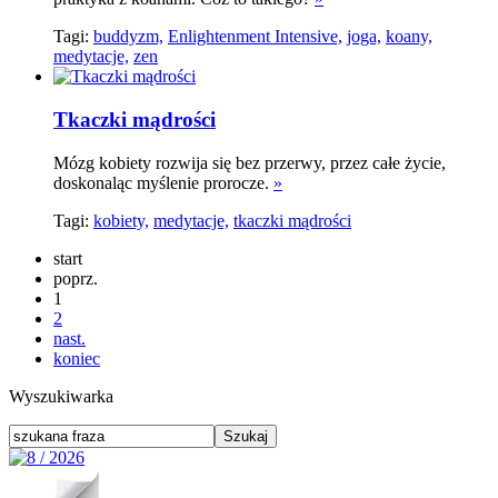
Tagi:
buddyzm,
Enlightenment Intensive,
joga,
koany,
medytacje,
zen
Tkaczki mądrości
Mózg kobiety rozwija się bez przerwy, przez całe życie,
doskonaląc myślenie prorocze.
»
Tagi:
kobiety,
medytacje,
tkaczki mądrości
start
poprz.
1
2
nast.
koniec
Wyszukiwarka