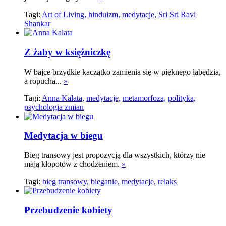
Tagi:
Art of Living,
hinduizm,
medytacje,
Sri Sri Ravi
Shankar
Z żaby w księżniczkę
W bajce brzydkie kaczątko zamienia się w pięknego łabędzia,
a ropucha...
»
Tagi:
Anna Kalata,
medytacje,
metamorfoza,
polityka,
psychologia zmian
Medytacja w biegu
Bieg transowy jest propozycją dla wszystkich, którzy nie
mają kłopotów z chodzeniem.
»
Tagi:
bieg transowy,
bieganie,
medytacje,
relaks
Przebudzenie kobiety