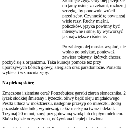
zaciśnięte zęby. Gdy olej przejdzie
do jamy ustnej za zębami, rozluźnij
szczękę, by ponownie wrócił
przed zęby. Czynność tę powtarzaj
wiele razy. Ruchy mięśni,
policzków, języka powinny być
intensywne i silne, by wytworzyć
jak największe ciśnienie.
Po zabiegu olej musisz wypluć, nie
wolno go połykać, ponieważ
zawiera toksyny, których chcesz
pozbyć się z organizmu. Taka kuracja pomoże też przy
uporczywych bólach głowy, alergiach oraz paradontozie. Ponadto
wybiela i wzmacnia zęby.
Na piękną skórę
Zmęczona i ziemista cera? Potrzebujesz garstki ziaren słonecznika, 2
łyżek słodkiej śmietany i łyżeczki oliwy bądź oleju migdałowego.
Pestki utłucz w moździerzu, następnie przesyp do miseczki, dodaj
pozostałe składniki, wymieszaj, nałóż maskę na twarz i dekolt.
Trzymaj 20 minut, zmyj przegotowaną wodą lub ciepłym mlekiem.
Skóra będzie oczyszczona, odżywiona i lepiej ukrwiona.