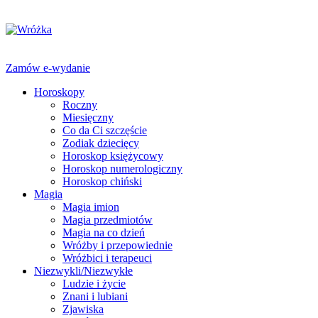
Zamów e-wydanie
Horoskopy
Roczny
Miesięczny
Co da Ci szczęście
Zodiak dziecięcy
Horoskop księżycowy
Horoskop numerologiczny
Horoskop chiński
Magia
Magia imion
Magia przedmiotów
Magia na co dzień
Wróżby i przepowiednie
Wróżbici i terapeuci
Niezwykli/Niezwykłe
Ludzie i życie
Znani i lubiani
Zjawiska