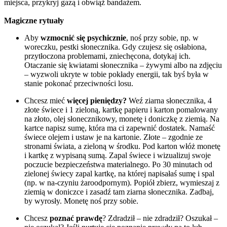
miejsca, przykryj gazą i obwiąż bandażem.
Magiczne rytuały
Aby
wzmocnić się psychicznie
, noś przy sobie, np. w
woreczku, pestki słonecznika. Gdy czujesz się osłabiona,
przytłoczona problemami, zniechęcona, dotykaj ich.
Otaczanie się kwiatami słonecznika – żywymi albo na zdjęciu
– wyzwoli ukryte w tobie pokłady energii, tak byś była w
stanie pokonać przeciwności losu.
Chcesz mieć
więcej pieniędzy?
Weź ziarna słonecznika, 4
złote świece i 1 zieloną, kartkę papieru i karton pomalowany
na złoto, olej słonecznikowy, monetę i doniczkę z ziemią. Na
kartce napisz sumę, która ma ci zapewnić dostatek. Namaść
świece olejem i ustaw je na kartonie. Złote – zgodnie ze
stronami świata, a zieloną w środku. Pod karton włóż monetę
i kartkę z wypisaną sumą. Zapal świece i wizualizuj swoje
poczucie bezpieczeństwa materialnego. Po 30 minutach od
zielonej świecy zapal kartkę, na której napisałaś sumę i spal
(np. w na-czyniu żaroodpornym). Popiół zbierz, wymieszaj z
ziemią w doniczce i zasadź tam ziarna słonecznika. Zadbaj,
by wyrosły. Monetę noś przy sobie.
Chcesz
poznać prawdę
? Zdradził – nie zdradził? Oszukał –