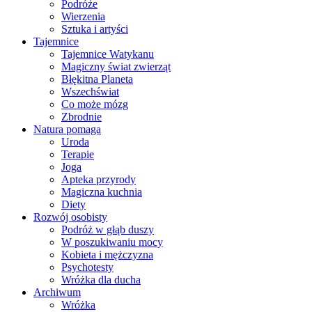
Podróże
Wierzenia
Sztuka i artyści
Tajemnice
Tajemnice Watykanu
Magiczny świat zwierząt
Błękitna Planeta
Wszechświat
Co może mózg
Zbrodnie
Natura pomaga
Uroda
Terapie
Joga
Apteka przyrody
Magiczna kuchnia
Diety
Rozwój osobisty
Podróż w głąb duszy
W poszukiwaniu mocy
Kobieta i mężczyzna
Psychotesty
Wróżka dla ducha
Archiwum
Wróżka