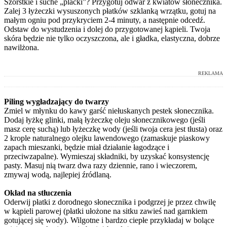
Szorstkie i suche „placki”? Przygotuj odwar z kwiatów słonecznika.
Zalej 3 łyżeczki wysuszonych płatków szklanką wrzątku, gotuj na
małym ogniu pod przykryciem 2-4 minuty, a następnie odcedź.
Odstaw do wystudzenia i dolej do przygotowanej kąpieli. Twoja
skóra będzie nie tylko oczyszczona, ale i gładka, elastyczna, dobrze
nawilżona.
REKLAMA
Piling wygładzający do twarzy
Zmiel w młynku do kawy garść niełuskanych pestek słonecznika.
Dodaj łyżkę glinki, małą łyżeczkę oleju słonecznikowego (jeśli
masz cerę suchą) lub łyżeczkę wody (jeśli twoja cera jest tłusta) oraz
2 krople naturalnego olejku lawendowego (zamaskuje piaskowy
zapach mieszanki, będzie miał działanie łagodzące i
przeciwzapalne). Wymieszaj składniki, by uzyskać konsystencję
pasty. Masuj nią twarz dwa razy dziennie, rano i wieczorem,
zmywaj wodą, najlepiej źródlaną.
Okład na stłuczenia
Oderwij płatki z dorodnego słonecznika i podgrzej je przez chwilę
w kąpieli parowej (płatki ułożone na sitku zawieś nad garnkiem
gotującej się wody). Wilgotne i bardzo ciepłe przykładaj w bolące