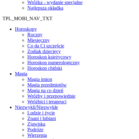
Wróżka - wydanie specjalne
Najlepsza okładka
TPL_MOBI_NAV_TXT
Horoskopy
Roczny
Miesięczny
Co da Ci szczęście
Zodiak dziecięcy
Horoskop księżycowy
Horoskop numerologiczny
Horoskop chiński
Magia
Magia imion
Magia przedmiotów
Magia na co dzień
Wróżby i przepowiednie
Wróżbici i terapeuci
Niezwykli/Niezwykłe
Ludzie i życie
Znani i lubiani
Zjawiska
Podróże
Wierzenia