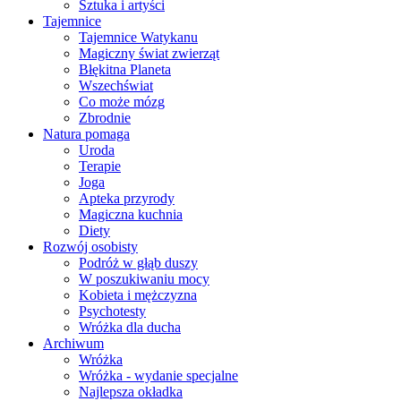
Sztuka i artyści
Tajemnice
Tajemnice Watykanu
Magiczny świat zwierząt
Błękitna Planeta
Wszechświat
Co może mózg
Zbrodnie
Natura pomaga
Uroda
Terapie
Joga
Apteka przyrody
Magiczna kuchnia
Diety
Rozwój osobisty
Podróż w głąb duszy
W poszukiwaniu mocy
Kobieta i mężczyzna
Psychotesty
Wróżka dla ducha
Archiwum
Wróżka
Wróżka - wydanie specjalne
Najlepsza okładka