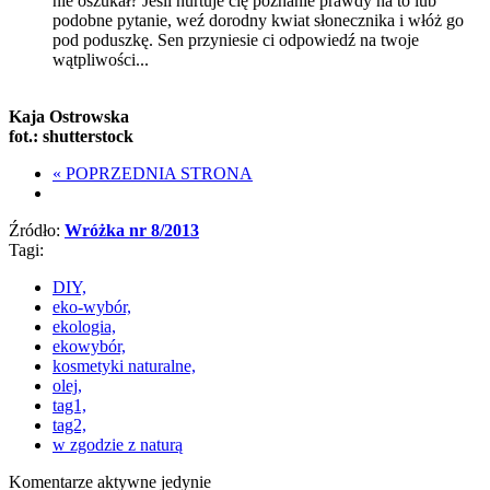
nie oszukał? Jeśli nurtuje cię poznanie prawdy na to lub
podobne pytanie, weź dorodny kwiat słonecznika i włóż go
pod poduszkę. Sen przyniesie ci odpowiedź na twoje
wątpliwości...
Kaja Ostrowska
fot.: shutterstock
«
POPRZEDNIA STRONA
Źródło:
Wróżka nr 8/2013
Tagi:
DIY,
eko-wybór,
ekologia,
ekowybór,
kosmetyki naturalne,
olej,
tag1,
tag2,
w zgodzie z naturą
Komentarze aktywne jedynie