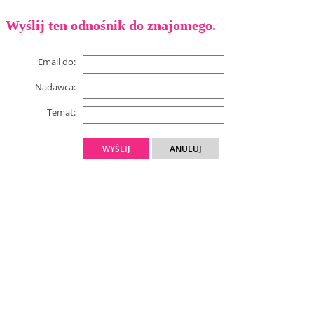
Wyślij ten odnośnik do znajomego.
Email do:
Nadawca:
Temat:
WYŚLIJ
ANULUJ