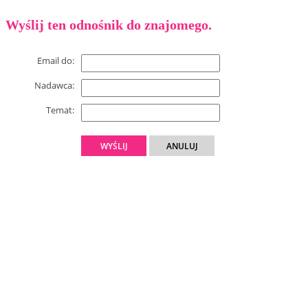
Wyślij ten odnośnik do znajomego.
Email do:
Nadawca:
Temat:
WYŚLIJ
ANULUJ